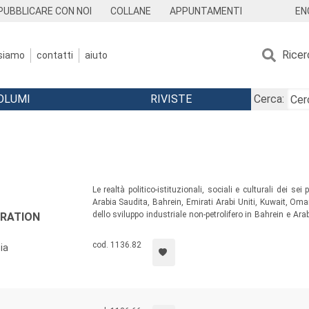
EN
PUBBLICARE CON NOI
COLLANE
APPUNTAMENTI
Ricer
 siamo
contatti
aiuto
OLUMI
RIVISTE
Cerca:
Le realtà politico-istituzionali, sociali e culturali dei s
Arabia Saudita, Bahrein, Emirati Arabi Uniti, Kuwait, Oma
dello sviluppo industriale non-petrolifero in Bahrein e Ara
ERATION
nell’attuale fase di transizione: Islam, tribalismo, t
security
) e acquistano una rilevanza senza precedenti.
cod. 1136.82
ia