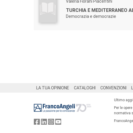
Valeria Fiorani Piacentini
TURCHIA E MEDITERRANEO A
Democrazia e democrazie
Footer
LA TUA OPINIONE
CATALOGHI
CONVENZIONI
Ultimo agg
Per le opere
normativa su
FrancoAngel