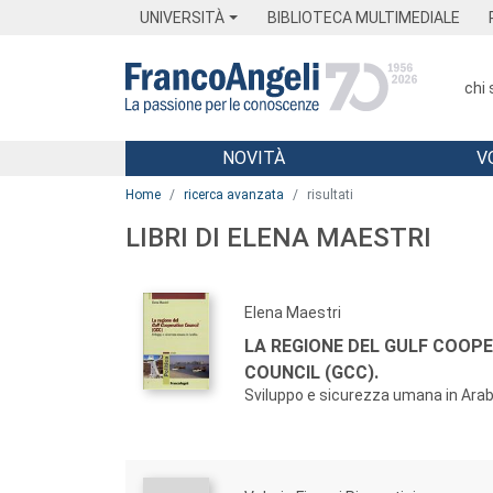
Menu
Main content
Footer
Menu
UNIVERSITÀ
BIBLIOTECA MULTIMEDIALE
chi
NOVITÀ
V
Main content
Home
ricerca avanzata
risultati
LIBRI DI ELENA MAESTRI
Elena Maestri
LA REGIONE DEL GULF COOP
COUNCIL (GCC).
Sviluppo e sicurezza umana in Arab