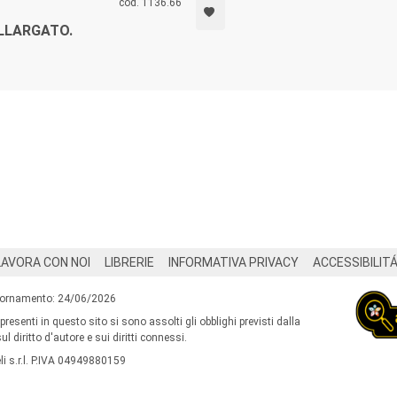
cod. 1136.66
LLARGATO.
LAVORA CON NOI
LIBRERIE
INFORMATIVA PRIVACY
ACCESSIBILIT
iornamento: 24/06/2026
 presenti in questo sito si sono assolti gli obblighi previsti dalla
l diritto d'autore e sui diritti connessi.
i s.r.l. P.IVA 04949880159