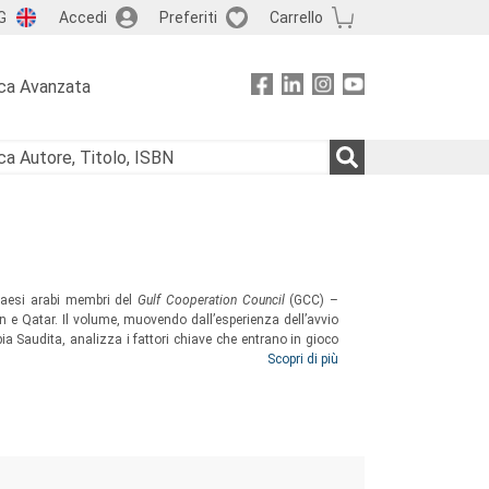
G
Accedi
Preferiti
Carrello
ca Avanzata
ei paesi arabi membri del
Gulf Cooperation Council
(GCC) –
n e Qatar. Il volume, muovendo dall’esperienza dell’avvio
bia Saudita, analizza i fattori chiave che entrano in gioco
radizione e modernità divengono “sicurezza umana” (
Scopri di più
soft