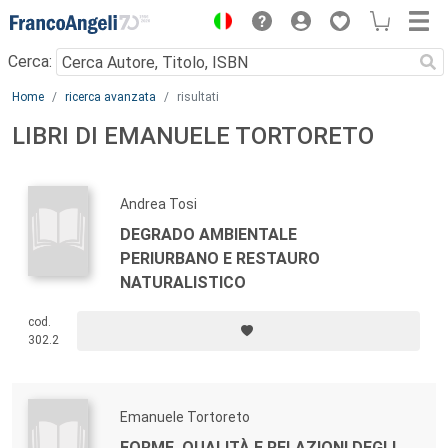
Menu
Cerca:
Main content
Home
ricerca avanzata
risultati
LIBRI DI EMANUELE TORTORETO
Andrea Tosi
DEGRADO AMBIENTALE
PERIURBANO E RESTAURO
NATURALISTICO
cod.
302.2
Emanuele Tortoreto
FORME, QUALITÀ E RELAZIONI DEGLI