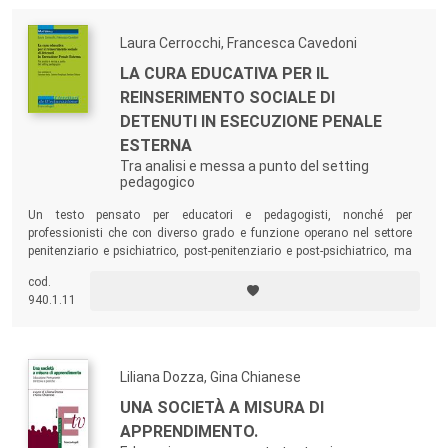
Laura Cerrocchi, Francesca Cavedoni
LA CURA EDUCATIVA PER IL
REINSERIMENTO SOCIALE DI
DETENUTI IN ESECUZIONE PENALE
ESTERNA
Tra analisi e messa a punto del setting
pedagogico
Un testo pensato per educatori e pedagogisti, nonché per
professionisti che con diverso grado e funzione operano nel settore
penitenziario e psichiatrico, post-penitenziario e post-psichiatrico, ma
anche dei servizi sociali e culturali, psicologici e della mediazione
cod.
nonché dei più complessivi servizi alla persona.
940.1.11
Liliana Dozza, Gina Chianese
UNA SOCIETÀ A MISURA DI
APPRENDIMENTO.