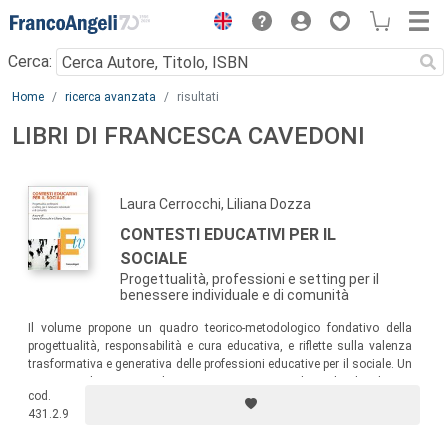
Menu
Cerca:
Main content
Home
ricerca avanzata
risultati
LIBRI DI FRANCESCA CAVEDONI
Laura Cerrocchi, Liliana Dozza
CONTESTI EDUCATIVI PER IL
SOCIALE
Progettualità, professioni e setting per il
benessere individuale e di comunità
Il volume propone un quadro teorico-metodologico fondativo della
progettualità, responsabilità e cura educativa, e riflette sulla valenza
trasformativa e generativa delle professioni educative per il sociale. Un
testo per educatori e pedagogisti in servizio, studenti che desiderano
cod.
intraprendere queste professioni, dirigenti dei servizi, nonché
431.2.9
insegnanti e professionisti che, a diverso titolo, operano nei contesti
educativi per il sociale.