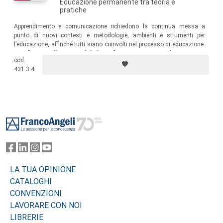
Educazione permanente tra teoria e
pratiche
Apprendimento e comunicazione richiedono la continua messa a
punto di nuovi contesti e metodologie, ambienti e strumenti per
l’educazione, affinché tutti siano coinvolti nel processo di educazione.
Per riflettere sulle potenzialità di una formazione per tutta la vita.
cod.
431.3.4
Footer
LA TUA OPINIONE
CATALOGHI
CONVENZIONI
LAVORARE CON NOI
LIBRERIE