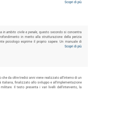
Scopri di più
ca in ambito civile e penale
,
questo secondo si concentra
pprofondimento in merito alla strutturazione della perizia
nte psicologo esprime il proprio sapere. Un manuale di
cinano al mondo peritale, ma utile anche per i colleghi più
Scopri di più
he da oltre tredici anni viene realizzato all’interno di un
à italiana, finalizzato allo sviluppo e all’implementazione
litare. Il testo presenta i vari livelli dell’intervento, la