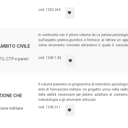
cod. 1250.369
In continuità con il primo volume de
La perizia psicologi
sull’aspetto pratico-giuridico e fornisce al lettore un a
come strumento concreto attraverso il quale il consule
AMBITO CIVILE
riferimento destinato ai giovani professionisti che si avvi
esperti provenienti da altri ambiti.
cod. 1240.1.82
CTU, CTP e pareri
Il volume presenta un programma di intervento psicologico c
ente di formazione militare. Un progetto unico nella realt
delle abilità necessarie per potersi adattare al contesto mi
IONE CHE
metodologia e gli strumenti utilizzati.
cod. 1240.311
zione militare