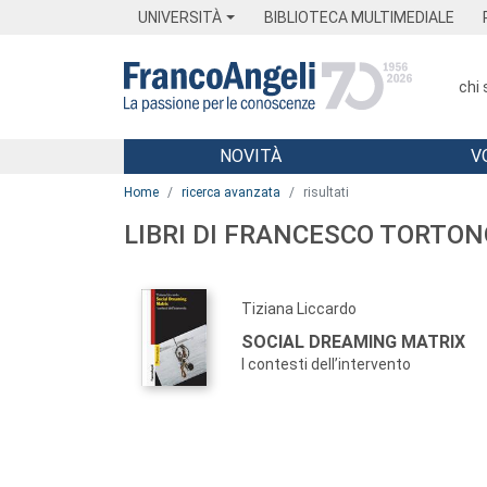
Menu
Main content
Footer
Menu
UNIVERSITÀ
BIBLIOTECA MULTIMEDIALE
chi
NOVITÀ
V
Main content
Home
ricerca avanzata
risultati
LIBRI DI FRANCESCO TORTON
Tiziana Liccardo
SOCIAL DREAMING MATRIX
I contesti dell’intervento