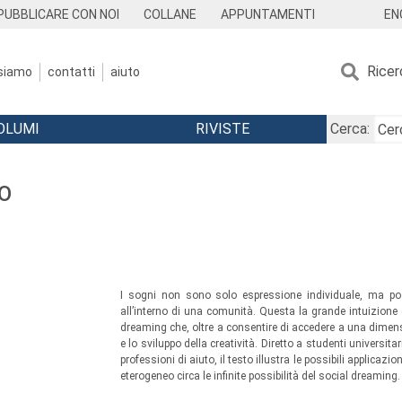
EN
PUBBLICARE CON NOI
COLLANE
APPUNTAMENTI
Ricer
 siamo
contatti
aiuto
OLUMI
RIVISTE
Cerca:
O
I sogni non sono solo espressione individuale, ma pos
all’interno di una comunità. Questa la grande intuizione
dreaming che, oltre a consentire di accedere a una dimensi
e lo sviluppo della creatività. Diretto a studenti universita
professioni di aiuto, il testo illustra le possibili applica
eterogeneo circa le infinite possibilità del social dreaming.