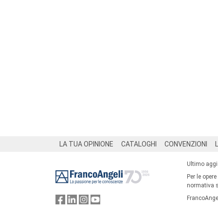
Footer
LA TUA OPINIONE
CATALOGHI
CONVENZIONI
Ultimo agg
Per le opere
normativa su
FrancoAngel