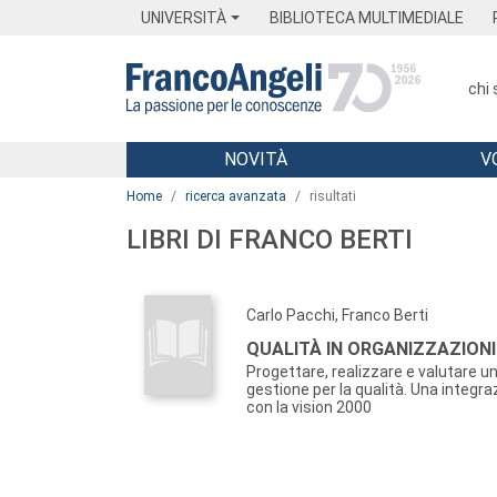
Menu
Main content
Footer
Menu
UNIVERSITÀ
BIBLIOTECA MULTIMEDIALE
chi
NOVITÀ
V
Main content
Home
ricerca avanzata
risultati
LIBRI DI FRANCO BERTI
Carlo Pacchi, Franco Berti
QUALITÀ IN ORGANIZZAZIONI
Progettare, realizzare e valutare u
gestione per la qualità. Una integra
con la vision 2000