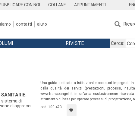
EN
PUBBLICARE CON NOI
COLLANE
APPUNTAMENTI
Ricer
 siamo
contatti
aiuto
OLUMI
RIVISTE
Cerca:
Una guida dedicata a istituzioni e operatori impegnati i
della qualità dei servizi (prestazioni, processi, risul
www.francoangeli.it in un'area esclusivamene riservata 
 SANITARIE.
strumento di base per operare processi di progettazione, r
n sistema di
zione di approcci
cod. 100.473