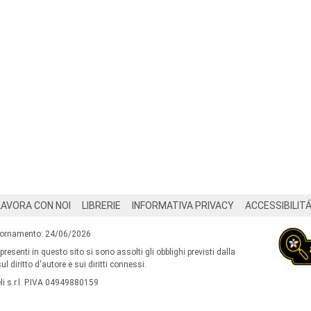
LAVORA CON NOI
LIBRERIE
INFORMATIVA PRIVACY
ACCESSIBILIT
iornamento: 24/06/2026
 presenti in questo sito si sono assolti gli obblighi previsti dalla
l diritto d'autore e sui diritti connessi.
i s.r.l. P.IVA 04949880159