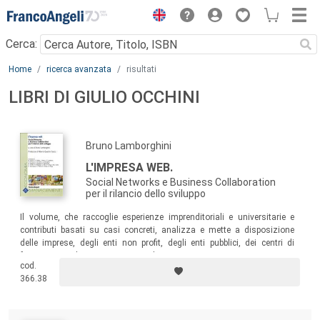
Menu
Cerca:
Main content
Home
ricerca avanzata
risultati
LIBRI DI GIULIO OCCHINI
Bruno Lamborghini
L'IMPRESA WEB.
Social Networks e Business Collaboration
per il rilancio dello sviluppo
Il volume, che raccoglie esperienze imprenditoriali e universitarie e
contributi basati su casi concreti, analizza e mette a disposizione
delle imprese, degli enti non profit, degli enti pubblici, dei centri di
formazione, alcuni strumenti per leggere i mutamenti organizzativi e
cod.
delle professioni, con lo scopo di aiutare a costruire nuove opportunità
366.38
di crescita, di innovazione e di forza competitiva.