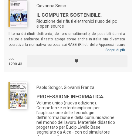
Giovanna Sissa
IL COMPUTER SOSTENIBILE.
Riduzione dei rifiuti elettronici riuso dei pc
e open source
Il tema dei rifiuti elettronici, del loro smaltimento, dei possibili danni a
salute e ambiente. Il testo spiega come anche in Italia sia diventata
operativa la normativa europea sui RAEE (Rifiuti delle Apparecchiature
Elettriche ed Elettroniche), e dimostra come l’open source sia in grado
Scopri di più
di ritardare la dismissione dei computer. Un libro per ripensare, riusare
cod.
e ridurre i rifiuti elettronici, puntando alla sostenibilità ambientale nel
1290.43
settore informatico.
Paolo Schgor, Giovanni Franza
PROFESSIONE INFORMATICA.
Volume unico (nuova edizione).
Competenze interdisciplinari per
l'applicazione delle tecnologie
dell'informazione e della comunicazione
nel mondo del lavoro. Materiale didattico
progettato per Eucip Livello Base
segnalato da Aica - con cd simulatore