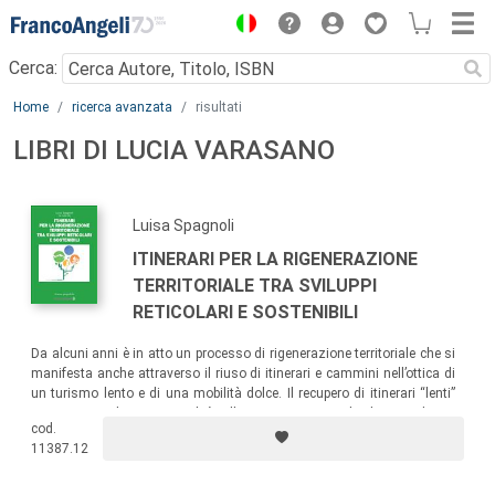
Menu
Cerca:
Main content
Home
ricerca avanzata
risultati
LIBRI DI LUCIA VARASANO
Luisa Spagnoli
ITINERARI PER LA RIGENERAZIONE
TERRITORIALE TRA SVILUPPI
RETICOLARI E SOSTENIBILI
Da alcuni anni è in atto un processo di rigenerazione territoriale che si
manifesta anche attraverso il riuso di itinerari e cammini nell’ottica di
un turismo lento e di una mobilità dolce. Il recupero di itinerari “lenti”
restituisca valore e centralità alle risorse territoriali, diventando un
cod.
importante attrattore turistico e contribuendo a innescare processi di
11387.12
sviluppo locale.