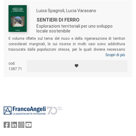
Luisa Spagnoli, Lucia Varasano
SENTIERI DI FERRO
Esplorazioni territoriali per uno sviluppo
locale sostenibile
Il volume riflette sul tema del riuso e della rigenerazione di territori
considerati marginali, le cui risorse in molti casi sono addirittura
trascurate dalle popolazioni stesse, per le quali diviene necessario
attivare percorsi di auto-riconoscimento. Il testo restituisce la
Scopri di più
narrazione di un territorio – il Lagonegrese-Pollino, attraversato dalla
cod.
dismessa Ferrovia Lagonegro-Spezzano Albanese – la cui
1387.71
valorizzazione può sollecitare forme di sviluppo locale, con la finalità
ultima di innescare eventi partecipativi e produrre ambiti di riflessione
utili ai processi istituzionali.
Footer