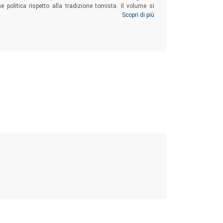
 politica rispetto alla tradizione tomista. Il volume si
tica del teologo e giurista salmantino giochi un ruolo
Scopri di più
lismo.