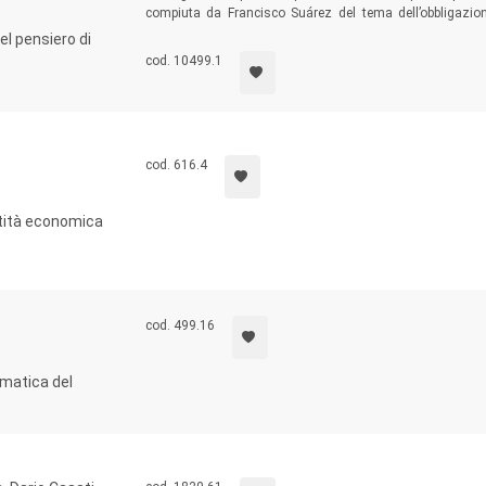
compiuta da Francisco Suárez del tema dell’obbligazione
propone di evidenziare come l’impresa filosofico-poli
nel pensiero di
determinante rispetto alla genesi del moderno giusnatura
cod. 10499.1
cod. 616.4
entità economica
cod. 499.16
mmatica del