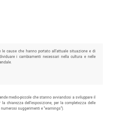
 le cause che hanno portato all’attuale situazione e di
ndividuare i cambiamenti necessari nella cultura e nelle
iendale.
ziende medio-piccole che stanno avviandosi a sviluppare il
er la chiarezza dell’esposizione, per la completezza delle
con numerosi suggerimenti e "warnings").