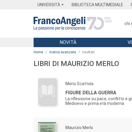
Menu
Main content
Footer
Menu
UNIVERSITÀ
BIBLIOTECA MULTIMEDIALE
chi
NOVITÀ
V
Main content
Home
ricerca avanzata
risultati
LIBRI DI MAURIZIO MERLO
Merio Scattola
FIGURE DELLA GUERRA
La riflessione su pace, conflitto e gi
Medioevo e prima età moderna
Maurizio Merlo