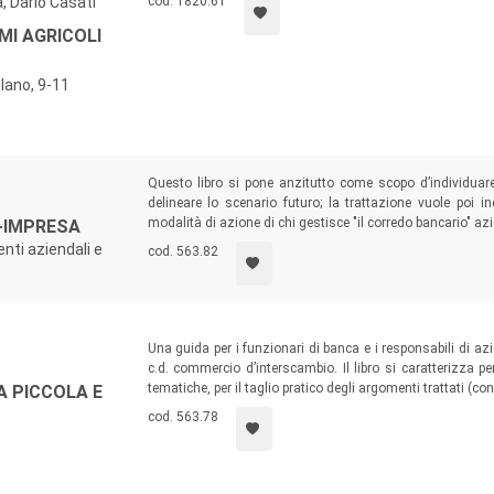
, Dario Casati
cod. 1820.61
MI AGRICOLI
ilano, 9-11
Questo libro si pone anzitutto come scopo d’individuare
delineare lo scenario futuro; la trattazione vuole poi i
modalità di azione di chi gestisce "il corredo bancario" az
-IMPRESA
enti aziendali e
cod. 563.82
Una guida per i funzionari di banca e i responsabili di a
c.d. commercio d’interscambio. Il libro si caratterizza p
tematiche, per il taglio pratico degli argomenti trattati (
A PICCOLA E
cod. 563.78