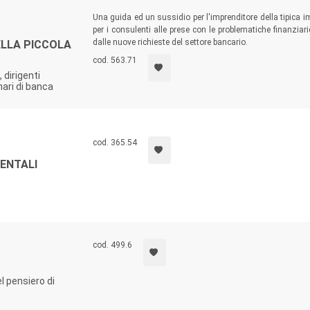
Una guida ed un sussidio per l'imprenditore della tipica i
per i consulenti alle prese con le problematiche finanziar
dalle nuove richieste del settore bancario.
ELLA PICCOLA
cod. 563.71
 dirigenti
nari di banca
cod. 365.54
ENTALI
cod. 499.6
l pensiero di