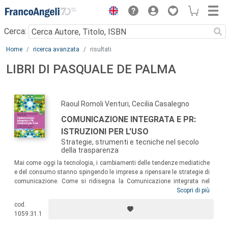
Menu
Cerca:
Main content
Home
ricerca avanzata
risultati
LIBRI DI PASQUALE DE PALMA
Raoul Romoli Venturi, Cecilia Casalegno
COMUNICAZIONE INTEGRATA E PR:
ISTRUZIONI PER L'USO
Strategie, strumenti e tecniche nel secolo
della trasparenza
Mai come oggi la tecnologia, i cambiamenti delle tendenze mediatiche
e del consumo stanno spingendo le imprese a ripensare le strategie di
comunicazione. Come si ridisegna la Comunicazione integrata nel
contesto attuale? Qual è il nuovo ruolo delle PR? Quali gli strumenti più
Scopri di più
efficaci ed efficienti per coinvolgere il consumatore e tutti gli
cod.
stakeholder? Domande alle quali la nuova edizione del volume intende
1059.31.1
dare risposte aggiornate, offrendo una guida alle Relazioni esterne che
approfondisce le attività “core” della funzione di comunicazione e