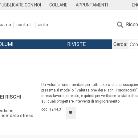
EN
PUBBLICARE CON NOI
COLLANE
APPUNTAMENTI
Ricer
 siamo
contatti
aiuto
OLUMI
RIVISTE
Cerca:
Un volume fondamentale per tutti coloro che si occupano 
presenta il modello “Valutazione dei Rischi Psicosociali” 
stress lavoro-correlato, e quindi per verificare lo stato di s
I RISCHI
sui quali progettare interventi di miglioramento.
cod. 1244.3
estione
ende: dallo stress