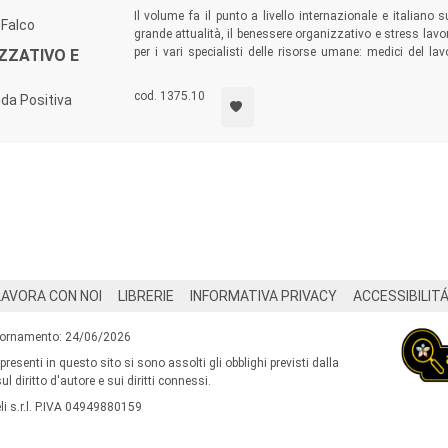
Il volume fa il punto a livello internazionale e italiano s
 Falco
grande attualità, il benessere organizzativo e stress lav
per i vari specialisti delle risorse umane: medici del la
ZZATIVO E
psicologi, formatori, consulenti del lavoro, studenti delle 
cod. 1375.10
nda Positiva
LAVORA CON NOI
LIBRERIE
INFORMATIVA PRIVACY
ACCESSIBILIT
iornamento: 24/06/2026
 presenti in questo sito si sono assolti gli obblighi previsti dalla
l diritto d'autore e sui diritti connessi.
i s.r.l. P.IVA 04949880159