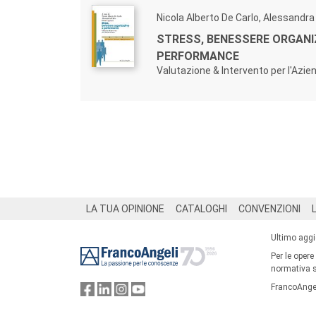
Nicola Alberto De Carlo, Alessandra
STRESS, BENESSERE ORGANI
PERFORMANCE
Valutazione & Intervento per l'Azie
Footer
LA TUA OPINIONE
CATALOGHI
CONVENZIONI
Ultimo agg
Per le opere
normativa su
FrancoAngel