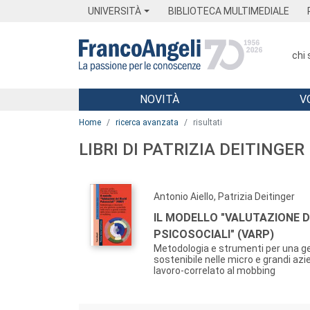
Menu
Main content
Footer
Menu
UNIVERSITÀ
BIBLIOTECA MULTIMEDIALE
chi
NOVITÀ
V
Main content
Home
ricerca avanzata
risultati
LIBRI DI PATRIZIA DEITINGER
Antonio Aiello, Patrizia Deitinger
IL MODELLO "VALUTAZIONE DE
PSICOSOCIALI" (VARP)
Metodologia e strumenti per una g
sostenibile nelle micro e grandi azi
lavoro-correlato al mobbing