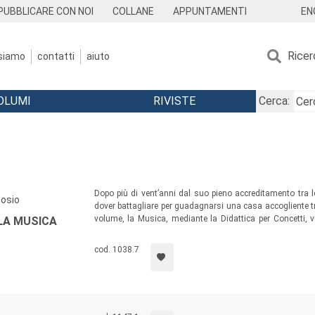
EN
PUBBLICARE CON NOI
COLLANE
APPUNTAMENTI
Ricer
 siamo
contatti
aiuto
OLUMI
RIVISTE
Cerca:
Dopo più di vent’anni dal suo pieno accreditamento tra 
Bosio
dover battagliare per guadagnarsi una casa accogliente tr
volume, la Musica, mediante la Didattica per Concetti, v
LA MUSICA
accreditandosi come un sapere ricco, che sa fare i c
un’Introduzione che presenta lo stato dell’arte dell
cod. 1038.7
“programmata” su tutti gli anni della scuola primaria.