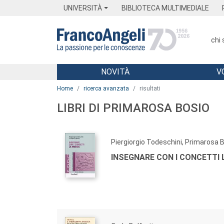
Menu
Main content
Footer
Menu
UNIVERSITÀ
BIBLIOTECA MULTIMEDIALE
chi
NOVITÀ
V
Main content
Home
ricerca avanzata
risultati
LIBRI DI PRIMAROSA BOSIO
Piergiorgio Todeschini, Primarosa 
INSEGNARE CON I CONCETTI 