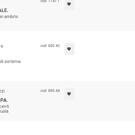
cod. 1147.1
ALE.
 in ambito
re
cod. 800.43
 di sistema:
zzi
cod. 800.44
PA.
centi
cuola