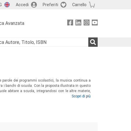
G
Accedi
Preferiti
Carrello
ca Avanzata
le parole dei programmi scolastici, la musica continua a
a i banchi di scuola. Con la proposta illustrata in questo
uole abitare a scuola, integrandosi con le altre materie,
onti con le emozioni, i sentimenti, gli affetti. Dopo
Scopri di più
a ricerca didattica sulla Musica, la disciplina viene