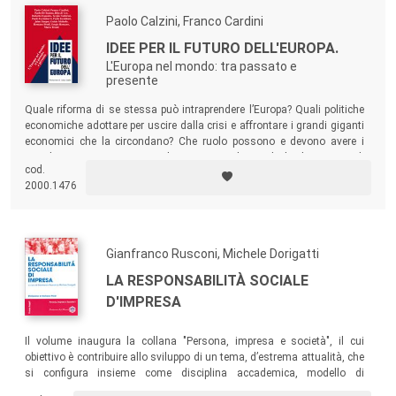
Paolo Calzini, Franco Cardini
IDEE PER IL FUTURO DELL'EUROPA.
L'Europa nel mondo: tra passato e
presente
Quale riforma di se stessa può intraprendere l’Europa? Quali politiche
economiche adottare per uscire dalla crisi e affrontare i grandi giganti
economici che la circondano? Che ruolo possono e devono avere i
cittadini europei? A queste e altre pressanti domande il volume tenta di
cod.
rispondere avanzando proposte utili alla politica e alla società.
2000.1476
Gianfranco Rusconi, Michele Dorigatti
LA RESPONSABILITÀ SOCIALE
D'IMPRESA
Il volume inaugura la collana "Persona, impresa e società", il cui
obiettivo è contribuire allo sviluppo di un tema, d’estrema attualità, che
si configura insieme come disciplina accademica, modello di
governance allargata d’impresa, sistema coerente di strumenti