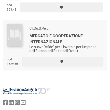
cod.
363.42
C.I.Do.S.Pe.L.
MERCATO E COOPERAZIONE
INTERNAZIONALE.
Le nuove "sfide" per il lavoro e per l'impresa
nell'Europa dell'Est e dell'Ovest
cod.
1529.50
Footer