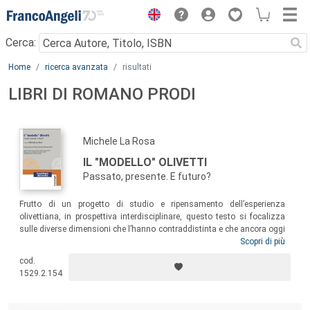
Menu
Cerca:
Main content
Home
ricerca avanzata
risultati
LIBRI DI ROMANO PRODI
Michele La Rosa
IL "MODELLO" OLIVETTI
Passato, presente. E futuro?
Frutto di un progetto di studio e ripensamento dell’esperienza
olivettiana, in prospettiva interdisciplinare, questo testo si focalizza
sulle diverse dimensioni che l’hanno contraddistinta e che ancora oggi
possiamo ritrovare in non poche imprese. In una fase storica come
Scopri di più
quella attuale, approfondire l’esperienza olivettiana, con un’attenzione
cod.
alla “dimensione” comunitaria, ci aiuta a individuare strade nuove di
1529.2.154
sviluppo socio-economico e, in particolare, modalità con le quali
intendere diversamente l’economia e il lavoro.