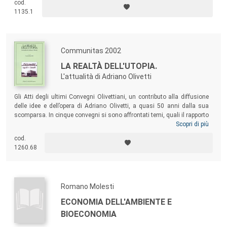
cod.
gestionali.
1135.1
Communitas 2002
LA REALTÀ DELL'UTOPIA.
L'attualità di Adriano Olivetti
Gli Atti degli ultimi Convegni Olivettiani, un contributo alla diffusione
delle idee e dell’opera di Adriano Olivetti, a quasi 50 anni dalla sua
scomparsa. In cinque convegni si sono affrontati temi, quali il rapporto
tra Nuova Industrializzazione e Mezzogiorno, le Sfide dell’Innovazione,
Scopri di più
La Grande Impresa nel Mondo, Le Forme della Comunicazione e della
cod.
Cultura, Impresa e Politica, che hanno messo in evidenza come la
1260.68
figura dell’imprenditore sia stata anticipatrice dei grandi temi del 2000.
Romano Molesti
ECONOMIA DELL'AMBIENTE E
BIOECONOMIA