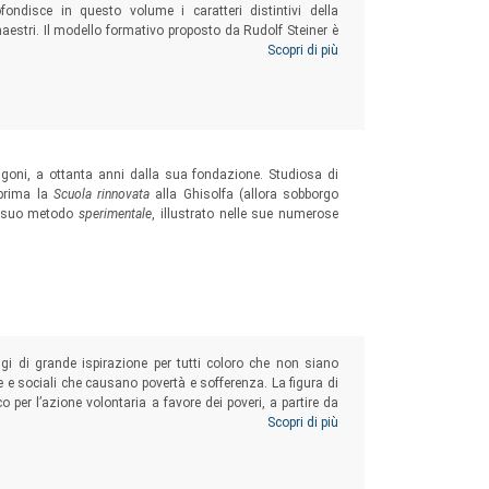
ondisce in questo volume i caratteri distintivi della
maestri. Il modello formativo proposto da Rudolf Steiner è
eriana, frequentati soprattutto da chi vuole diventare
Scopri di più
zzigoni, a ottanta anni dalla sua fondazione. Studiosa di
 prima la
Scuola rinnovata
alla Ghisolfa (allora sobborgo
 il suo metodo
sperimentale
, illustrato nelle sue numerose
gi di grande ispirazione per tutti coloro che non siano
e e sociali che causano povertà e sofferenza. La figura di
per l’azione volontaria a favore dei poveri, a partire da
attolica in particolare, tanto da permettere di collocare il
Scopri di più
iale.