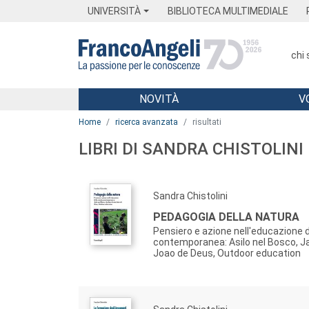
Menu
Main content
Footer
Menu
UNIVERSITÀ
BIBLIOTECA MULTIMEDIALE
chi
NOVITÀ
V
Main content
Home
ricerca avanzata
risultati
LIBRI DI SANDRA CHISTOLINI
Sandra Chistolini
PEDAGOGIA DELLA NATURA
Pensiero e azione nell'educazione d
contemporanea: Asilo nel Bosco, J
Joao de Deus, Outdoor education