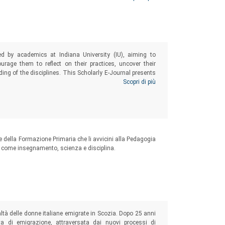
 significato dell’educare e alla missione dell’educatrice.
d by academics at Indiana University (IU), aiming to
rage them to reflect on their practices, uncover their
ng of the disciplines. This Scholarly E-Journal presents
e Decoding the Disciplines application and it provides an
Scopri di più
f diverse academic disciplines in the areas of Education
Studies, Natural Sciences.
nze della Formazione Primaria che li avvicini alla Pedagogia
za come insegnamento, scienza e disciplina.
ltà delle donne italiane emigrate in Scozia. Dopo 25 anni
ta di emigrazione, attraversata dai nuovi processi di