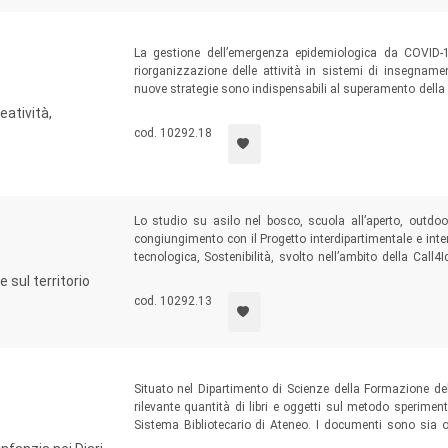
La gestione dell’emergenza epidemiologica da COVID-
riorganizzazione delle attività in sistemi di insegname
nuove strategie sono indispensabili al superamento della cr
L’obiettivo di elevare l’istruzione implica la condivisione 
eatività,
il quale l’ambiente naturale è da considerare imprescindib
cod. 10292.18
Lo studio su asilo nel bosco, scuola all’aperto, outd
congiungimento con il Progetto interdipartimentale e int
tecnologica, Sostenibilità, svolto nell’ambito della Call
della ricerca di Ateneo. L’esperienza pregressa del bosco,
 sul territorio
su cui erigere il percorso di sostenibilità ambientale ideato
cod. 10292.13
scienza reinventata nei manufatti realizzati in classe e dep
Situato nel Dipartimento di Scienze della Formazione de
rilevante quantità di libri e oggetti sul metodo speriment
Sistema Bibliotecario di Ateneo. I documenti sono sia op
Scuola Rinnovata di Milano, sia di Sara Bertuzzi, educatric