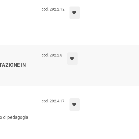
cod. 292.2.12
cod. 292.2.8
AZIONE IN
cod. 292.4.17
io di pedagogia