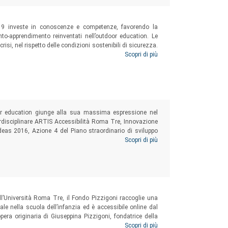
19 investe in conoscenze e competenze, favorendo la
nto-apprendimento reinventati nell’outdoor education. Le
isi, nel rispetto delle condizioni sostenibili di sicurezza.
del principio, classico e universale della pedagogia, secondo
Scopri di più
ile per il sano e giusto sviluppo della persona umana.
oor education giunge alla sua massima espressione nel
erdisciplinare ARTIS Accessibilità Roma Tre, Innovazione
4Ideas 2016, Azione 4 del Piano straordinario di sviluppo
 del parco naturale, della pineta ha fornito le fondamenta
Scopri di più
 tra università, scuola, territorio, tra cultura ricostruita e
ositati artisticamente nel plastico all’aperto.
ll’Università Roma Tre, il Fondo Pizzigoni raccoglie una
ale nella scuola dell’infanzia ed è accessibile online dal
era originaria di Giuseppina Pizzigoni, fondatrice della
e e direttrice della scuola, come per esempio i sette Diari
Scopri di più