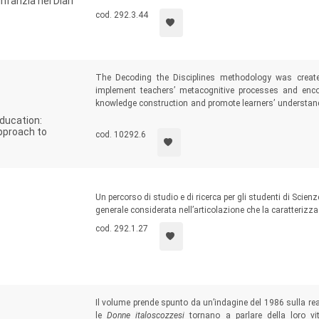
nfanzia nei Diari
autografi presentati in questo volume, che ci introducono al
cod. 292.3.44
The Decoding the Disciplines methodology was create
implement teachers’ metacognitive processes and encou
knowledge construction and promote learners’ understandi
diverse experiences, critical thinking and results of th
Education:
opportunity to approach major issues through the lens o
approach to
cod. 10292.6
Sciences, Humanities, Multicultural and Interdisciplinary 
Un percorso di studio e di ricerca per gli studenti di Scie
generale considerata nell’articolazione che la caratteriz
cod. 292.1.27
Il volume prende spunto da un’indagine del 1986 sulla rea
le
Donne
italoscozzesi
tornano a parlare della loro vi