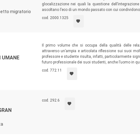
glocalizzazione nei quali la questione dell’integrazione
ascoltano l’eco di un mondo passato con cui condividono m
etto migratorio
cod. 2000.1325
Il primo volume che si occupa della qualità delle rela
attraverso un’ampia e articolata riflessione sui suoi molte
professore e studente risulta, infatti, particolarmente signif
I UMANE
futuro professionale dei suoi studenti, anche l’uomo in q
cod. 772.11
cod. 292.6
 GRAN
ta