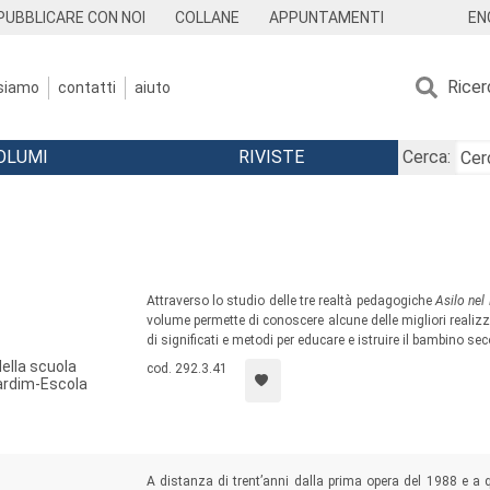
EN
PUBBLICARE CON NOI
COLLANE
APPUNTAMENTI
Ricer
 siamo
contatti
aiuto
OLUMI
RIVISTE
Cerca:
Attraverso lo studio delle tre realtà pedagogiche
Asilo nel
volume permette di conoscere alcune delle migliori realiz
di significati e metodi per educare e istruire il bambino s
ella scuola
cod. 292.3.41
ardim-Escola
A distanza di trent’anni dalla prima opera del 1988 e a 