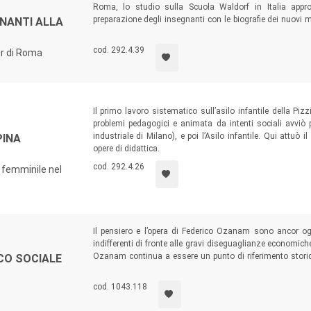
Roma, lo studio sulla Scuola Waldorf in Italia approf
preparazione degli insegnanti con le biografie dei nuovi 
GNANTI ALLA
ripreso e attualizzato nei corsi sulla pedagogia stein
insegnante Waldorf.
cod. 292.4.39
er di Roma
Il primo lavoro sistematico sull’asilo infantile della Pi
problemi pedagogici e animata da intenti sociali avviò
industriale di Milano), e poi l’Asilo infantile. Qui attuò
PINA
opere di didattica.
cod. 292.4.26
 femminile nel
Il pensiero e l’opera di Federico Ozanam sono ancor og
indifferenti di fronte alle gravi diseguaglianze economich
Ozanam continua a essere un punto di riferimento storico 
CO SOCIALE
un’evidente matrice d’ispirazione cristiana in generale e c
suo pensiero pienamente nell’ambito del cattolicesimo soc
cod. 1043.118