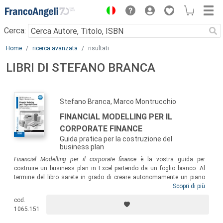
Menu
Cerca:
Main content
Home
ricerca avanzata
risultati
LIBRI DI STEFANO BRANCA
Stefano Branca, Marco Montrucchio
FINANCIAL MODELLING PER IL
CORPORATE FINANCE
Guida pratica per la costruzione del
business plan
Financial Modelling per il corporate finance
è la vostra guida per
costruire un business plan in Excel partendo da un foglio bianco. Al
termine del libro sarete in grado di creare autonomamente un piano
economico-finanziario e di sviluppare analisi di sensitività utilizzando
Scopri di più
gli strumenti di Excel. Un manuale indispensabile per i professionisti, i
cod.
manager dell’area finanza e i giovani studenti che si affacciano al
1065.151
mondo del corporate finance e che hanno la necessità di imparare
come gestire un modello flessibile.