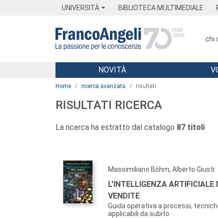
Menu
Main content
Footer
Menu
UNIVERSITÀ
BIBLIOTECA MULTIMEDIALE
chi
NOVITÀ
V
Main content
Home
ricerca avanzata
risultati
RISULTATI RICERCA
La ricerca ha estratto dal catalogo
87 titoli
Massimiliano Böhm, Alberto Giusti
L'INTELLIGENZA ARTIFICIALE
VENDITE
Guida operativa a processi, tecnic
applicabili da subito