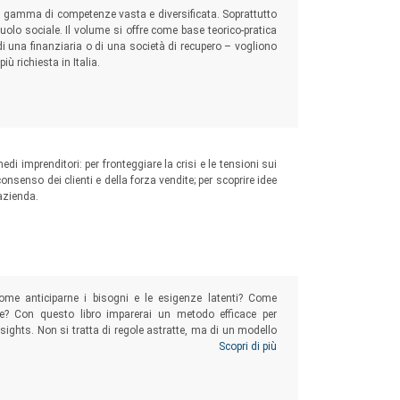
na gamma di competenze vasta e diversificata. Soprattutto
uolo sociale. Il volume si offre come base teorico-pratica
 di una finanziaria o di una società di recupero – vogliono
ù richiesta in Italia.
edi imprenditori: per fronteggiare la crisi e le tensioni sui
onsenso dei clienti e della forza vendite; per scoprire idee
 azienda.
ome anticiparne i bisogni e le esigenze latenti? Come
e? Con questo libro imparerai un metodo efficace per
Insights. Non si tratta di regole astratte, ma di un modello
ere proprio nelle modalità in cui i tuoi clienti vorrebbero
Scopri di più