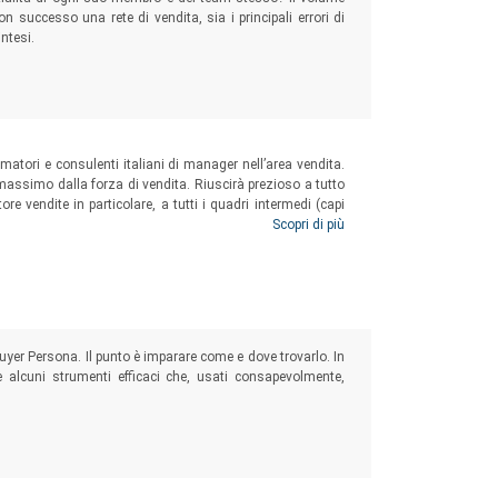
on successo una rete di vendita, sia i principali errori di
ntesi.
atori e consulenti italiani di manager nell’area vendita.
 massimo dalla forza di vendita. Riuscirà prezioso a tutto
ore vendite in particolare, a tutti i quadri intermedi (capi
i ed agenti che vogliono crescere professionalmente.
Scopri di più
 Buyer Persona. Il punto è imparare come e dove trovarlo. In
alcuni strumenti efficaci che, usati consapevolmente,