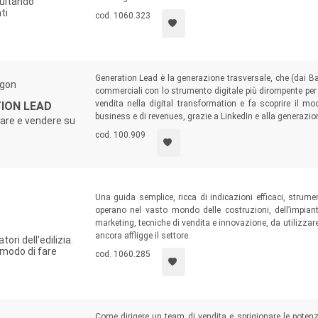
sultando
ti
cod. 1060.323
Generation Lead è la generazione trasversale, che (dai Ba
ngon
commerciali con lo strumento digitale più dirompente per i
vendita nella digital transformation e fa scoprire il mo
TION LEAD
business e di revenues, grazie a LinkedIn e alla generazion
rare e vendere su
cod. 100.909
Una guida semplice, ricca di indicazioni efficaci, strume
operano nel vasto mondo delle costruzioni, dell’impiant
marketing, tecniche di vendita e innovazione, da utilizzare p
ancora affligge il settore.
ori dell'edilizia.
 modo di fare
cod. 1060.285
Come dirigere un team di vendita e sprigionare le poten