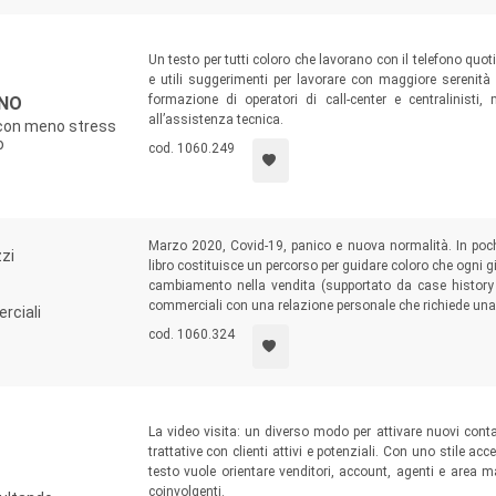
Un testo per tutti coloro che lavorano con il telefono quo
e utili suggerimenti per lavorare con maggiore serenità
formazione di operatori di call-center e centralinisti
ONO
all’assistenza tecnica.
 con meno stress
o
cod. 1060.249
Marzo 2020, Covid-19, panico e nuova normalità. In poch
zzi
libro costituisce un percorso per guidare coloro che ogni g
cambiamento nella vendita (supportato da case history a
commerciali con una relazione personale che richiede una
rciali
cod. 1060.324
La video visita: un diverso modo per attivare nuovi contatt
trattative con clienti attivi e potenziali.
Con uno stile acces
testo vuole orientare venditori, account, agenti e area m
coinvolgenti.