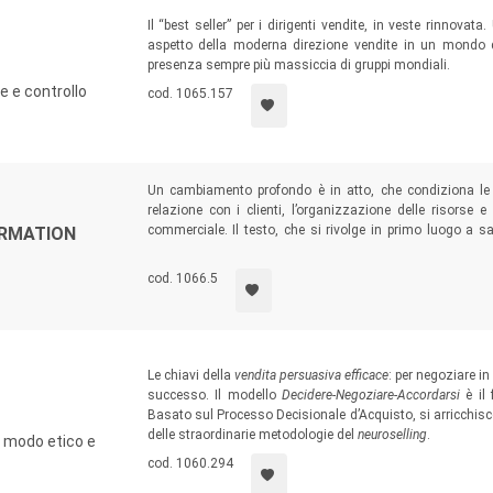
Il “best seller” per i dirigenti vendite, in veste rinnova
aspetto della moderna direzione vendite in un mondo 
presenza sempre più massiccia di gruppi mondiali.
e e controllo
cod. 1065.157
Un cambiamento profondo è in atto, che condiziona le 
relazione con i clienti, l’organizzazione delle risorse e
commerciale. Il testo, che si rivolge in primo luogo a 
ORMATION
studiosi e studenti in formazione, aiuta a compre
prevalentemente sul contesto B2B.
cod. 1066.5
Le chiavi della
vendita persuasiva efficace
: per negoziare 
successo. Il modello
Decidere-Negoziare-Accordarsi
è il 
Basato sul Processo Decisionale d’Acquisto, si arricchisce
delle straordinarie metodologie del
neuroselling
.
n modo etico e
cod. 1060.294