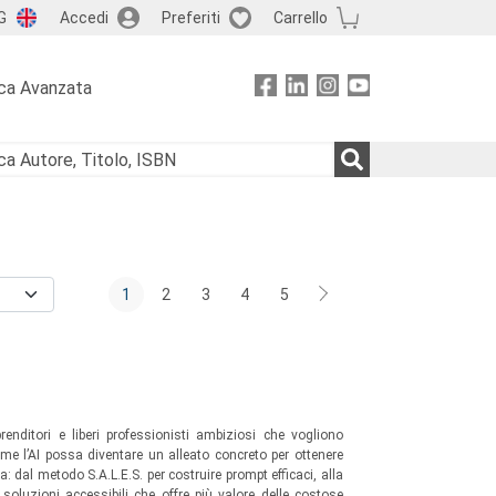
G
Accedi
Preferiti
Carrello
ca Avanzata
1
2
3
4
5
renditori e liberi professionisti ambiziosi che vogliono
ome l’AI possa diventare un alleato concreto per ottenere
a: dal metodo S.A.L.E.S. per costruire prompt efficaci, alla
 soluzioni accessibili che offre più valore delle costose