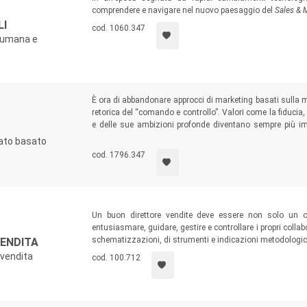
comprendere e navigare nel nuovo paesaggio del
Sales & 
LI
cod. 1060.347
a umana e
È ora di abbandonare approcci di marketing basati sulla m
retorica del “comando e controllo”. Valori come la fiducia, 
e delle sue ambizioni profonde diventano sempre più imp
mostrano i due autori di questo volume, che dal 201
cato basato
fondamentale dell’etica nella costruzione dei risultati com
cod. 1796.347
Un buon direttore vendite deve essere non solo un o
entusiasmare, guidare, gestire e controllare i propri collab
schematizzazioni, di strumenti e indicazioni metodologiche,
VENDITA
 vendita
cod. 100.712