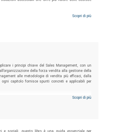
Scopri di più
plicare i principi chiave del Sales Management, con un
ll’organizzazione della forza vendita alla gestione della
anagement alle metodologie di vendita più efficaci, dalla
i, ogni capitolo fornisce spunti concreti e applicabili per
Scopri di più
i e sociali, questo libro è una guida essenziale per