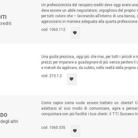
Un professionista del recupero crediti deve oggi avere u
deve essere un abile negoziatore, orgoglioso del proprio r
per tutti coloro che – lavorando all’interno di una banca,
ITI
approcciarsi in maniera adeguata alla quarta professione pi
rediti
cod. 1060.112
Una guida preziosa, oggi più che mai, per tutti i piccoli e m
prezzi; per imparare a guadagnare di più senza perdere il c
e metodi da applicare, da subito, nella realtà della propria
cod. 210.1.2
Come capire come vuole essere trattato un cliente? C
adattarsi al suo modo di comunicare, agire e pensar
conquistare con più facilità i tuoi clienti: il TTI Success 
ODO
in grado di adattarsi al tuo profilo di venditore, per vend
egli altri
acquistare!
cod. 1060.335