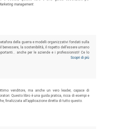
Marketing management
.
etafora della guerra e modelli organizzativi fondati sulla
il benessere, la sostenibilità, il rispetto dell’essere umano
ortanti… anche per le aziende e i professionisti! Ce lo
3 studiano le nuove dinamiche del mercato e il ruolo
Scopri di più
merciali.
ttimo venditore, ma anche un vero leader, capace di
oratori. Questo libro è una guida pratica, ricca di esempi e
 finalizzata all’applicazione diretta di tutto questo.