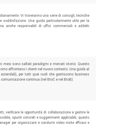
tidianamente. Vi troveranno una serie di consigli, tecniche
 e soddisfazione. Una guida particolarmente utile per la
, ma anche responsabili di uffici commerciali e addetti
i mesi sono saltati paradigmi e mercati storici. Questo
iorno affrontano i clienti nel nuovo contesto. Una guida al
ziendali), per tutti quei ruoli che gestiscono business
 comunicazione continua (nel BtoC e nel BtoB).
i, verificare le opportunità di
collaborazione e gestire le
sibile, spunti concreti e suggerimenti applicabili, questo
anager per organizzare e condurre video visite efficaci e