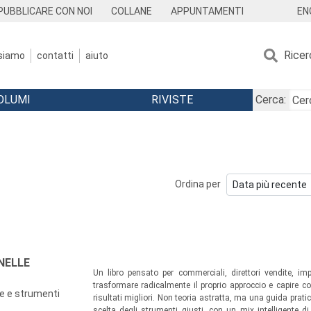
EN
PUBBLICARE CON NOI
COLLANE
APPUNTAMENTI
Ricer
 siamo
contatti
aiuto
OLUMI
RIVISTE
Cerca:
Ordina per
 NELLE
Un libro pensato per commerciali, direttori vendite, imp
trasformare radicalmente il proprio approccio e capire c
he e strumenti
risultati migliori. Non teoria astratta, ma una guida pratic
scelta degli strumenti giusti, con un mix intelligente di