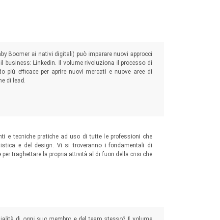
by Boomer ai nativi digitali) può imparare nuovi approcci
l business: Linkedin. Il volume rivoluziona il processo di
do più efficace per aprire nuovi mercati e nuove aree di
e di lead.
nti e tecniche pratiche ad uso di tutte le professioni che
istica e del design. Vi si troveranno i fondamentali di
er traghettare la propria attività al di fuori della crisi che
zialità di ogni suo membro e del team stesso? Il volume