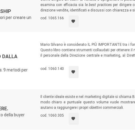
esamina con efficacia sia le
best practices
per dirigere c
direzione vendite, identificati e discussi con chiarezza e si
RSHIP
ori per creare un
cod. 1065.166
Mario Silvano è considerato IL PIÙ IMPORTANTE tra i form
Questo libro contiene strumenti collaudati per ottenere il
il personale della Direzione centrale e marketing, al Dirett
O DALLA
area, capi distretto, ispettori e capi filiale) e ai venditor
cod. 1060.140
a: 9 metodi per
Il cliente ideale esiste e nel marketing digitale si chiama
modo chiaro e puntuale questo volume vuole mostrare 
aiutano a raggiungere i propri obiettivi commerciali.
ERE.
o della buyer
cod. 1060.305