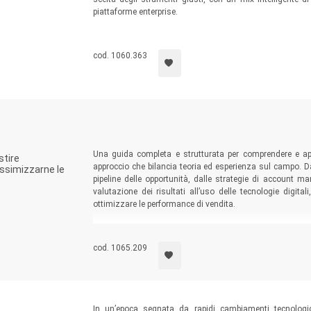
piattaforme enterprise.
cod. 1060.363
Una guida completa e strutturata per comprendere e ap
stire
approccio che bilancia teoria ed esperienza sul campo. Da
ssimizzarne le
pipeline delle opportunità, dalle strategie di account m
valutazione dei risultati all’uso delle tecnologie digital
ottimizzare le performance di vendita.
cod. 1065.209
In un’epoca segnata da rapidi cambiamenti tecnologic