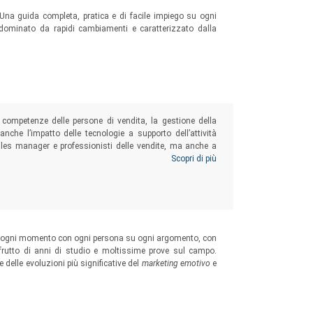
ta. Una guida completa, pratica e di facile impiego su ogni
dominato da rapidi cambiamenti e caratterizzato dalla
competenze delle persone di vendita, la gestione della
 anche l’impatto delle tecnologie a supporto dell’attività
sales manager e professionisti delle vendite, ma anche a
ndere e gestire questo cambiamento, concentrandosi
Scopri di più
in ogni momento con ogni persona su ogni argomento, con
frutto di anni di studio e moltissime prove sul campo.
 delle evoluzioni più significative del
marketing emotivo
e