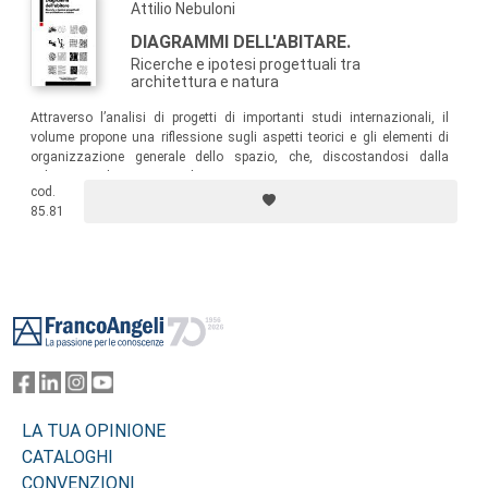
Attilio Nebuloni
DIAGRAMMI DELL'ABITARE.
Ricerche e ipotesi progettuali tra
architettura e natura
Attraverso l’analisi di progetti di importanti studi internazionali, il
volume propone una riflessione sugli aspetti teorici e gli elementi di
organizzazione generale dello spazio, che, discostandosi dalla
cultura architettonica dominante, caratterizzano una nuova
cod.
generazione di progettisti, prospettando nuove ipotesi di spazi
85.81
architettonici e urbani per un abitare alternativo ibrido tra architettura e
natura.
Footer
LA TUA OPINIONE
CATALOGHI
CONVENZIONI