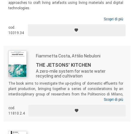
approaches to craft living artefacts using living materials and digital
technologies.
Scopri di più
cod.
10319.34
Fiammetta Costa, Attilio Nebuloni
THE JETSONS' KITCHEN
A zero-mile system for waste water
recycling and cultivation
The book aims to investigate the up-cycling of domestic effluents for
plant production, bringing together a series of considerations by an
interdisciplinary group of researchers from the Politecnico di Milano,
Università Statale di Milano and Università di Roma Tor Vergata,
Scopri di più
ranging from biology to design through sociology and architectural
cod.
composition. Integrating vegetable cultivation in the domestic
11810.2.4
environment with reusing kitchen wastewater for irrigation is a
promising strategy for reducing freshwater consumption and raising
environmental awareness among citizens.