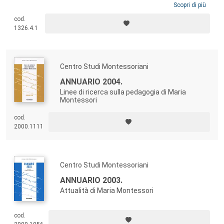
psicologici e didattici alla base dell’approccio innovativo costruito dalla
Scopri di più
studiosa italiana, esso ne presenta i presupposti teorici, delinea gli
cod.
aspetti metodologici che caratterizzano l’organizzazione dell’ambiente
1326.4.1
d’apprendimento, ne discute le possibilità applicative all’interno dei
contesti attuali.
Centro Studi Montessoriani
ANNUARIO 2004.
Linee di ricerca sulla pedagogia di Maria
Montessori
cod.
2000.1111
Centro Studi Montessoriani
ANNUARIO 2003.
Attualità di Maria Montessori
cod.