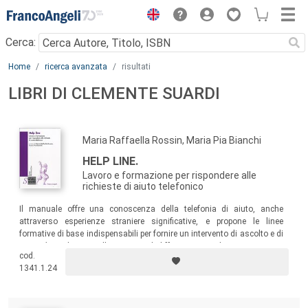
Menu
Cerca:
Main content
Home
ricerca avanzata
risultati
LIBRI DI CLEMENTE SUARDI
Maria Raffaella Rossin, Maria Pia Bianchi
HELP LINE.
Lavoro e formazione per rispondere alle
richieste di aiuto telefonico
Il manuale offre una conoscenza della telefonia di aiuto, anche
attraverso esperienze straniere significative, e propone le linee
formative di base indispensabili per fornire un intervento di ascolto e di
counseling
adeguato alle esigenze di differenti target di utenza.
cod.
1341.1.24