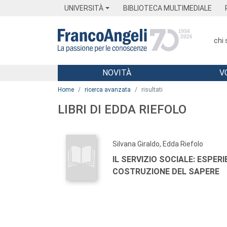
Menu
Main content
Footer
Menu
UNIVERSITÀ
BIBLIOTECA MULTIMEDIALE
chi
NOVITÀ
V
Main content
Home
ricerca avanzata
risultati
LIBRI DI EDDA RIEFOLO
Silvana Giraldo, Edda Riefolo
IL SERVIZIO SOCIALE: ESPERI
COSTRUZIONE DEL SAPERE