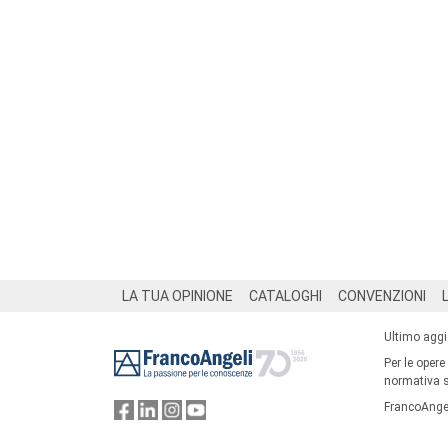
Footer
LA TUA OPINIONE
CATALOGHI
CONVENZIONI
Ultimo agg
Per le opere
normativa su
FrancoAngel