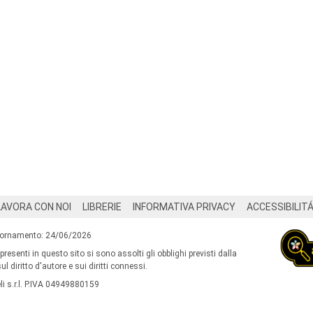
LAVORA CON NOI
LIBRERIE
INFORMATIVA PRIVACY
ACCESSIBILIT
iornamento: 24/06/2026
 presenti in questo sito si sono assolti gli obblighi previsti dalla
l diritto d'autore e sui diritti connessi.
i s.r.l. P.IVA 04949880159