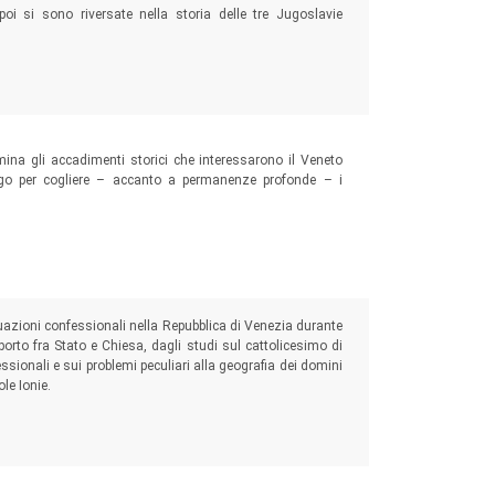
oi si sono riversate nella storia delle tre Jugoslavie
samina gli accadimenti storici che interessarono il Veneto
ungo per cogliere – accanto a permanenze profonde – i
ituazioni confessionali nella Repubblica di Venezia durante
porto fra Stato e Chiesa, dagli studi sul cattolicesimo di
essionali e sui problemi peculiari alla geografia dei domini
ole Ionie.