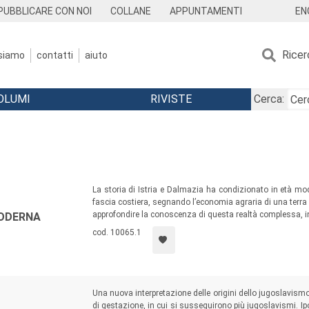
EN
PUBBLICARE CON NOI
COLLANE
APPUNTAMENTI
Ricer
 siamo
contatti
aiuto
OLUMI
RIVISTE
Cerca:
La storia di Istria e Dalmazia ha condizionato in età moder
fascia costiera, segnando l’economia agraria di una terra
approfondire la conoscenza di questa realtà complessa, in 
MODERNA
cod. 10065.1
Una nuova interpretazione delle origini dello jugoslavismo
di gestazione, in cui si susseguirono più jugoslavismi. 