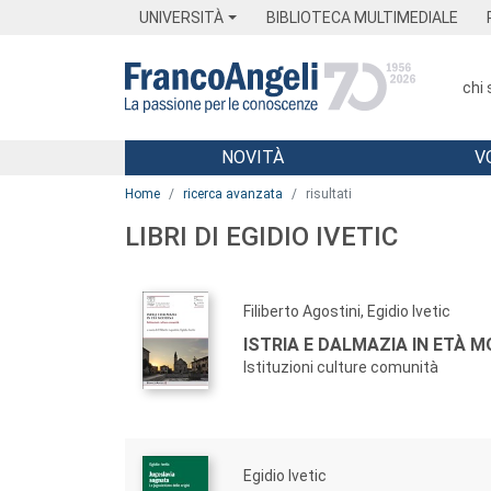
Menu
Main content
Footer
Menu
UNIVERSITÀ
BIBLIOTECA MULTIMEDIALE
chi
NOVITÀ
V
Main content
Home
ricerca avanzata
risultati
LIBRI DI EGIDIO IVETIC
Filiberto Agostini, Egidio Ivetic
ISTRIA E DALMAZIA IN ETÀ 
Istituzioni culture comunità
Egidio Ivetic