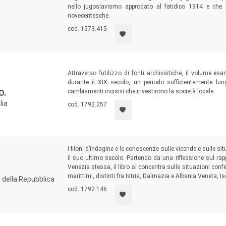
nello jugoslavismo approdato al fatidico 1914 e che p
novecentesche.
cod. 1573.415
Attraverso l’utilizzo di fonti archivistiche, il volume e
durante il XIX secolo, un periodo sufficientemente l
cambiamenti incisivi che investirono la società locale.
O.
lia
cod. 1792.257
I filoni d’indagine e le conoscenze sulle vicende e sulle s
il suo ultimo secolo. Partendo da una riflessione sul rap
Venezia stessa, il libro si concentra sulle situazioni conf
marittimi, distinti fra Istria, Dalmazia e Albania Veneta, Is
o della Repubblica
cod. 1792.146