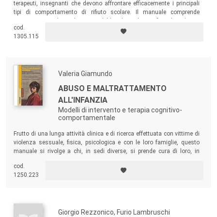
terapeuti, insegnanti che devono affrontare efficacemente i principali
tipi di comportamento di rifiuto scolare. Il manuale comprende
strumenti per valutare le ragioni del bambino che si rifiuta di andare a
cod.
scuola e presenta tecniche ben testate che si accordano alla funzione
1305.115
del comportamento, così da avere un trattamento adattato alle
particolari caratteristiche del bambino.
Valeria Giamundo
ABUSO E MALTRATTAMENTO
ALL'INFANZIA
Modelli di intervento e terapia cognitivo-
comportamentale
Frutto di una lunga attività clinica e di ricerca effettuata con vittime di
violenza sessuale, fisica, psicologica e con le loro famiglie, questo
manuale si rivolge a chi, in sedi diverse, si prende cura di loro, in
particolare allo psicoterapeuta, ma anche all’assistente sociale,
cod.
all’educatore, al giudice minorile o all’avvocato.
1250.223
Giorgio Rezzonico, Furio Lambruschi