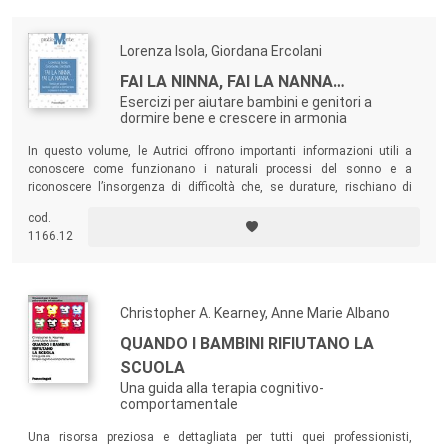
Lorenza Isola, Giordana Ercolani
FAI LA NINNA, FAI LA NANNA…
Esercizi per aiutare bambini e genitori a
dormire bene e crescere in armonia
In questo volume, le Autrici offrono importanti informazioni utili a
conoscere come funzionano i naturali processi del sonno e a
riconoscere l’insorgenza di difficoltà che, se durature, rischiano di
rappresentare un problema. Corredato da esercizi e spunti di
cod.
riflessione, il libro permette di sperimentare cambiamenti tangibili, per
1166.12
mettersi in gioco da soli o con i propri bambini.
Christopher A. Kearney, Anne Marie Albano
QUANDO I BAMBINI RIFIUTANO LA
SCUOLA
Una guida alla terapia cognitivo-
comportamentale
Una risorsa preziosa e dettagliata per tutti quei professionisti,