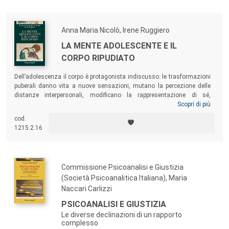
Anna Maria Nicolò, Irene Ruggiero
LA MENTE ADOLESCENTE E IL
CORPO RIPUDIATO
Dell’adolescenza il corpo è protagonista indiscusso: le trasformazioni
puberali danno vita a nuove sensazioni, mutano la percezione delle
distanze interpersonali, modificano la rappresentazione di sé,
cimentano l’identità. Il libro raccoglie alcuni scritti dei maggiori esperti
Scopri di più
di psicoanalisi dell’adolescenza nel mondo. Vengono anche discusse
cod.
le nuove patologie adolescenziali, dai selfcutting a specifici disturbi
1215.2.16
nell’identità di genere o nella sessualità, a punti di vista puntuali sulla
sensorialità dell’adolescente.
Commissione Psicoanalisi e Giustizia
(Società Psicoanalitica Italiana), Maria
Naccari Carlizzi
PSICOANALISI E GIUSTIZIA
Le diverse declinazioni di un rapporto
complesso