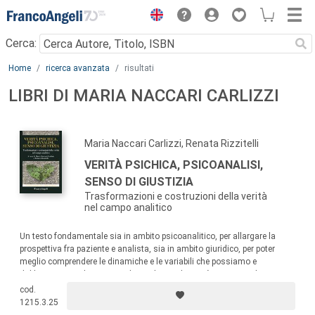
Menu
Cerca:
Main content
Home
ricerca avanzata
risultati
LIBRI DI MARIA NACCARI CARLIZZI
Maria Naccari Carlizzi, Renata Rizzitelli
VERITÀ PSICHICA, PSICOANALISI,
SENSO DI GIUSTIZIA
Trasformazioni e costruzioni della verità
nel campo analitico
Un testo fondamentale sia in ambito psicoanalitico, per allargare la
prospettiva fra paziente e analista, sia in ambito giuridico, per poter
meglio comprendere le dinamiche e le variabili che possiamo e
dobbiamo considerare quando cerchiamo la verità nei vari ambiti.
cod.
1215.3.25