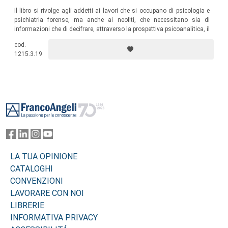
Il libro si rivolge agli addetti ai lavori che si occupano di psicologia e
psichiatria forense, ma anche ai neofiti, che necessitano sia di
informazioni che di decifrare, attraverso la prospettiva psicoanalitica, il
proprio coinvolgimento emotivo; e infine anche agli utenti che,
cod.
trovandosi all’improvviso in Tribunale, come le coppie che si separano,
1215.3.19
faticano a orientarsi e a comprendere cosa stia loro accadendo.
Footer
LA TUA OPINIONE
CATALOGHI
CONVENZIONI
LAVORARE CON NOI
LIBRERIE
INFORMATIVA PRIVACY