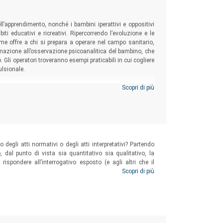
dell’apprendimento, nonché i bambini iperattivi e oppositivi
i educativi e ricreativi. Ripercorrendo l’evoluzione e le
e offre a chi si prepara a operare nel campo sanitario,
ormazione all’osservazione psicoanalitica del bambino, che
. Gli operatori troveranno esempi praticabili in cui cogliere
ulsionale.
Scopri di più
 degli atti normativi o degli atti interpretativi? Partendo
, dal punto di vista sia quantitativo sia qualitativo, la
spondere all’interrogativo esposto (e agli altri che il
’interpretazione autentica in chiave riduzionistica.
Scopri di più