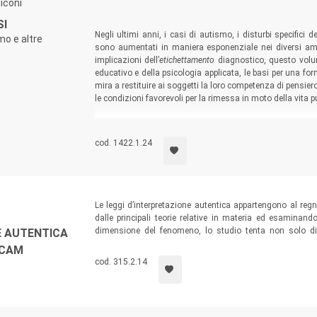
iconi
SI
Negli ultimi anni, i casi di autismo, i disturbi specifici 
mo e altre
sono aumentati in maniera esponenziale nei diversi ambit
implicazioni dell’
etichettamento
diagnostico, questo volum
educativo e della psicologia applicata, le basi per una f
mira a restituire ai soggetti la loro competenza di pensiero
le condizioni favorevoli per la rimessa in moto della vita p
cod. 1422.1.24
Le leggi d’interpretazione autentica appartengono al regno
dalle principali teorie relative in materia ed esaminando
dimensione del fenomeno, lo studio tenta non solo di ri
E AUTENTICA
fenomeno suscita), ma anche di ricostruire una lettura dell
CCAM
cod. 315.2.14