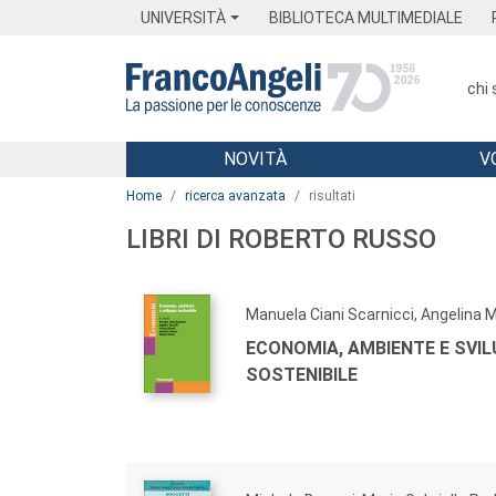
Menu
Main content
Footer
Menu
UNIVERSITÀ
BIBLIOTECA MULTIMEDIALE
chi
NOVITÀ
V
Main content
Home
ricerca avanzata
risultati
LIBRI DI ROBERTO RUSSO
Manuela Ciani Scarnicci, Angelina M
ECONOMIA, AMBIENTE E SVI
SOSTENIBILE