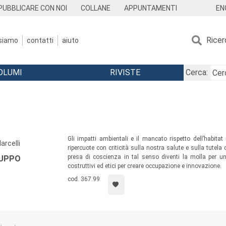
EN
PUBBLICARE CON NOI
COLLANE
APPUNTAMENTI
Ricer
 siamo
contatti
aiuto
OLUMI
RIVISTE
Cerca:
Gli impatti ambientali e il mancato rispetto dell’habit
arcelli
ripercuote con criticità sulla nostra salute e sulla tutela 
presa di coscienza in tal senso diventi la molla per u
LUPPO
costruttivi ed etici per creare occupazione e innovazione.
cod. 367.99