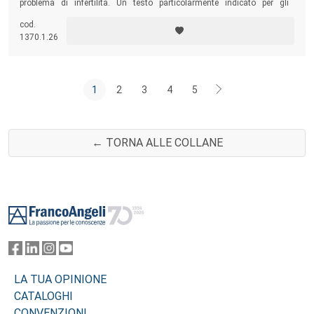
problema di infertilità. Un testo particolarmente indicato per gli
psicologi, ma anche per tutte le altre figure professionali che, all’interno
cod.
di un’equipe multidisciplinare, si relazionano con questi pazienti.
1370.1.26
1
2
3
4
5
← TORNA ALLE COLLANE
Footer
LA TUA OPINIONE
CATALOGHI
CONVENZIONI