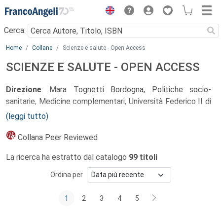
Menu
Cerca:
Main content
Home
Collane
Scienze e salute - Open Access
SCIENZE E SALUTE - OPEN ACCESS
Direzione
: Mara Tognetti Bordogna, Politiche socio-
sanitarie, Medicine complementari, Università Federico II di
Napoli
(leggi tutto)
Comitato scientifico:
Collana Peer Reviewed
Roberto Beneduce
, Etnopsichiatria, Università di Torino;
La ricerca ha estratto dal catalogo
99 titoli
Gilles Bibeau
, Antropologia, Mc Gill University, Università di
Montreal;
Ordina per
Albino Claudio Bosio
, Psicologia medica, Università
Cattolica di Milano;
1
2
3
4
5
Mario Cardano
, Metodologia della ricerca, Università di
Torino;