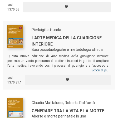
proponendo continui cambiamenti di prospettiva sulla relazione di cura
cod.
e sul contesto in cui questa può realizzarsi efficacemente. Il risultato è
1370.56
un approfondimento dei modelli di comunicazione interculturale e il
passaggio dallo sviluppo di competenze cliniche interculturali a
competenze cliniche inclusive.
Pierluigi Lattuada
L'ARTE MEDICA DELLA GUARIGIONE
INTERIORE
Basi psicobiologiche e metodologia clinica
Questa nuova edizione di
Arte medica della guarigione interiore
presenta un vasto panorama di pratiche interiori in grado di ampliare
l’arte medica, favorendo così i processi di guarigione e l’accesso a
quelle dimensioni più intime della natura umana. Il lettore viene
Scopri di più
accompagnato nella comprensione teorica e nell’applicazione pratica
cod.
di un metodo in grado di fornire strumenti nuovi ed efficaci per il
1370.31.1
raggiungimento del proprio benessere integrale.
Claudia Mattalucci, Roberta Raffaetà
GENERARE TRA LA VITA E LA MORTE
Aborto e morte perinatale in una