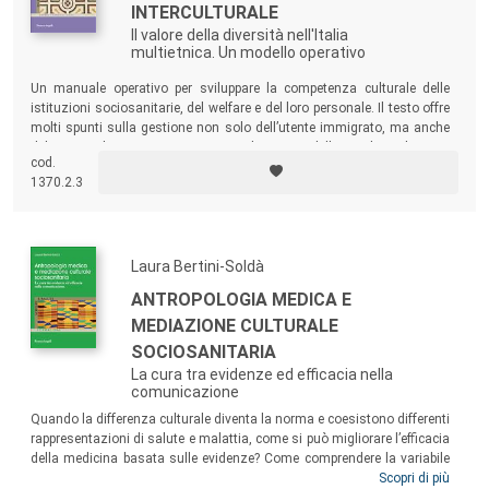
INTERCULTURALE
di apporti internazionali, contribuisca ad abbattere gli
Il valore della diversità nell'Italia
steccati disciplinari in cui la salute è stata rinchiusa e ne
multietnica. Un modello operativo
promuova una concezione più ampia.
Un manuale operativo per sviluppare la competenza culturale delle
istituzioni sociosanitarie, del welfare e del loro personale. Il testo offre
I titoli della collana Scienze e salute sono sottoposti a
molti spunti sulla gestione non solo dell’utente immigrato, ma anche
del personale impegnato, proponendo un modello per lo sviluppo e
doppio referaggio anonimo.
cod.
l’applicazione della competenza culturale.
1370.2.3
Laura Bertini-Soldà
ANTROPOLOGIA MEDICA E
MEDIAZIONE CULTURALE
SOCIOSANITARIA
La cura tra evidenze ed efficacia nella
comunicazione
Quando la differenza culturale diventa la norma e coesistono differenti
rappresentazioni di salute e malattia, come si può migliorare l’efficacia
della medicina basata sulle evidenze? Come comprendere la variabile
culturale nella pratica clinica? Questo libro affronta questa sfida e lo fa
Scopri di più