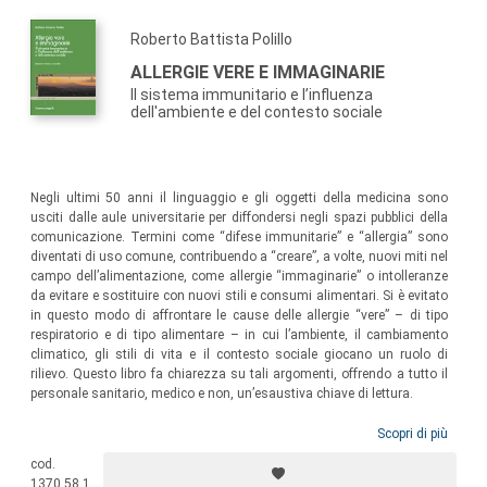
Guia Castagnini
, Unità Operativa Complessa di Cure
Roberto Battista Polillo
Palliative, Hospice - A.O. Desio e Vimercate;
ALLERGIE VERE E IMMAGINARIE
Cesare Cislaghi
, Economia sanitaria, Università di Milano;
Il sistema immunitario e l’influenza
Giorgio Cosmacini
, Università Vita-Salute dell’Istituto
dell'ambiente e del contesto sociale
Scientifico Ospedale San Raffaele;
Pierpaolo Donati
, Sociologia della salute, Università di
Bologna;
Negli ultimi 50 anni il linguaggio e gli oggetti della medicina sono
Claudine Herzlich
, Sociologia della medicina, CNRS-Ecoles
usciti dalle aule universitarie per diffondersi negli spazi pubblici della
Hautes Etudes en Sciences Sociales;
comunicazione. Termini come “difese immunitarie” e “allergia” sono
Marco Ingrosso
, Promozione della salute, Università di
diventati di uso comune, contribuendo a “creare”, a volte, nuovi miti nel
campo dell’alimentazione, come allergie “immaginarie” o intolleranze
Ferrara;
da evitare e sostituire con nuovi stili e consumi alimentari. Si è evitato
Florentine Jaques
, Fitofarmacologia, Università di Metz;
in questo modo di affrontare le cause delle allergie “vere” – di tipo
Michele La Rosa
, Organizzazione sanitaria, Università di
respiratorio e di tipo alimentare – in cui l’ambiente, il cambiamento
climatico, gli stili di vita e il contesto sociale giocano un ruolo di
Bologna;
rilievo. Questo libro fa chiarezza su tali argomenti, offrendo a tutto il
Sergio Manghi
, Sociologia della conoscenza, Università di
personale sanitario, medico e non, un’esaustiva chiave di lettura.
Parma;
Scopri di più
Mario Morcellini
, Scienze della comunicazione, Università di
Roma;
cod.
1370.58.1