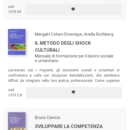
La ricaduta di tali eventi nel quotidiano richiede chiavi di
cod.
lettura coerenti che ne determinino il significato in
1370.59
rapporto sia al campo disciplinare di interesse che al
contesto in cui maturano, dove si generano comportamenti
non comprensibili a partire da un’ottica meramente
Margalit Cohen-Emerique, Ariella Rothberg
sanitaria.
IL METODO DEGLI SHOCK
D’altro canto il diritto alla salute, diventato parametro di
CULTURALI
qualità della vita, investe di nuove responsabilità il sistema
Manuale di formazione per il lavoro sociale
di cura sia esso pubblico, privato o di terzo settore
e umanitario
aprendo al tempo stesso nuovi scenari occupazionali.
Lavorando con i migranti, gli assistenti sociali e umanitari si
Tutto ciò richiede attenzione e impegno sia nel campo
confrontano a volte con situazioni destabilizzanti, che sembrano
della formazione delle figure che promuovono la salute, sia
difficili da integrare nella loro pratica professionale. Come superare
questi ostacoli e stabilire un rapporto di fiducia basato sulla ricchezza
della produzione di testi per gli operatori, come è
cod.
delle differenze culturali?
fondamentale che le diverse discipline concorrano a
1370.2.8
definire di volta in volta che cosa sia “salute” e attraverso
quali azioni possa essere efficacemente promossa nel
mutato contesto sociale. Di qui l’urgenza di una collana
Bruno Ciancio
che, seguendo più direzioni (Teorie, Ricerca, Formazione,
SVILUPPARE LA COMPETENZA
Comunicazione e Saperi transculturali) e avvalendosi anche