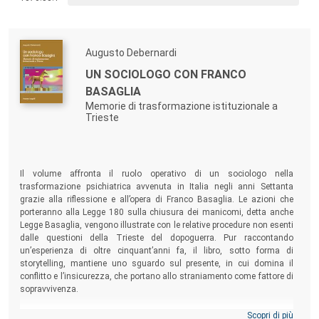
Antonio Pagano
, Igiene e Medicina preventiva, Università di
Milano;
Mariella Pandolfi
, Antropologia medica, Università di
Augusto Debernardi
Montreal;
Benedetto Saraceno
, Riabilitazione, OMS, Ginevra;
UN SOCIOLOGO CON FRANCO
Marco Terraneo
, Metodi quantitativi per la salute, Università
BASAGLIA
di Milano-Bicocca;
Memorie di trasformazione istituzionale a
Trieste
Mara Tognetti Bordogna
, Politiche socio-sanitarie, Medicine
complementari, Università Federico II di Napoli;
Giovanna Vicarelli
, Professioni sanitarie, Università
Politecnica delle Marche;
Il volume affronta il ruolo operativo di un sociologo nella
trasformazione psichiatrica avvenuta in Italia negli anni Settanta
Paolo Giovanni Vintani
, Farmacista in Barlassina (Mi).
grazie alla riflessione e all’opera di Franco Basaglia. Le azioni che
porteranno alla Legge 180 sulla chiusura dei manicomi, detta anche
Il rapporto sempre più autonomo e responsabile che il
Legge Basaglia, vengono illustrate con le relative procedure non esenti
dalle questioni della Trieste del dopoguerra. Pur raccontando
cittadino intrattiene oggi con il proprio benessere fa di
un’esperienza di oltre cinquant’anni fa, il libro, sotto forma di
salute e malattia il terreno su cui si misurano bisogni
storytelling, mantiene uno sguardo sul presente, in cui domina il
individuali e collettivi, esigenze relazionali e alterazioni
conflitto e l’insicurezza, che portano allo straniamento come fattore di
sopravvivenza.
biofisiche, richieste di intervento di apparati normalizzanti
(il complesso sanitario).
Scopri di più