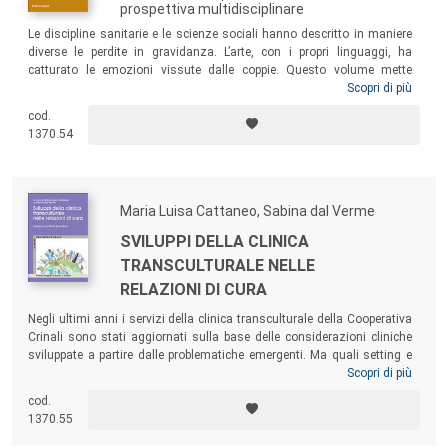
prospettiva multidisciplinare
Le discipline sanitarie e le scienze sociali hanno descritto in maniere
diverse le perdite in gravidanza. L’arte, con i propri linguaggi, ha
catturato le emozioni vissute dalle coppie. Questo volume mette
insieme queste diverse prospettive attraverso contributi che riflettono
Scopri di più
sulle perdite perinatali da un punto di vista storico, antropologico,
cod.
medico, psicologico e statistico, rappresentando le esperienze di
1370.54
perdita anche attraverso la poesia e la fotografia.
Maria Luisa Cattaneo, Sabina dal Verme
SVILUPPI DELLA CLINICA
TRANSCULTURALE NELLE
RELAZIONI DI CURA
Negli ultimi anni i servizi della clinica transculturale della Cooperativa
Crinali sono stati aggiornati sulla base delle considerazioni cliniche
sviluppate a partire dalle problematiche emergenti. Ma quali setting e
quali strategie di cura possono alleviare il peso delle storie
Scopri di più
traumatiche dei migranti? Strumento prezioso, ricco di casi e
cod.
testimonianze, questo testo dovrebbe essere letto da tutte le persone
1370.55
che a vario titolo operano nell’ambito della clinica transculturale, nel
senso ampio del termine.