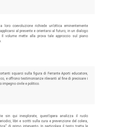
 la loro coevoluzione richiede un’ottica eminentemente
applicarsi al presente e orientarsi al futuro, in un dialogo
e. Il volume mette alla prova tale approccio sul piano
.
mportanti squarci sulla figura di Ferrante Aporti educatore,
co, e offrono testimonianze rilevanti al fine di precisare i
 impegno civile e politico.
e sin qui inesplorate, quest’opera analizza il ruolo
iodici, libri e scritti sulla cura e prevenzione del colera,
a” di primo intervento. In particolare il testo tratta le