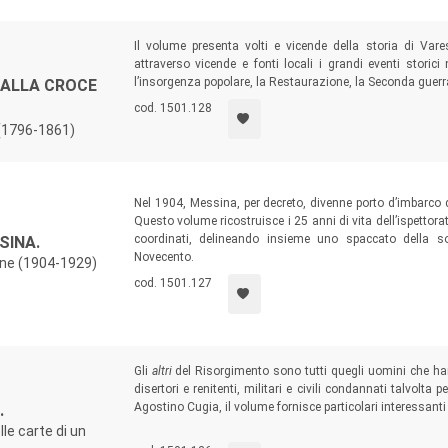
Il volume presenta volti e vicende della storia di Vares
attraverso vicende e fonti locali i grandi eventi storici n
l’insorgenza popolare, la Restaurazione, la Seconda guerr
 ALLA CROCE
cod. 1501.128
 (1796-1861)
Nel 1904, Messina, per decreto, divenne porto d’imbarco d
Questo volume ricostruisce i 25 anni di vita dell’ispettor
coordinati, delineando insieme uno spaccato della so
SINA.
Novecento.
ione (1904-1929)
cod. 1501.127
Gli
altri
del Risorgimento sono tutti quegli uomini che han
disertori e renitenti, militari e civili condannati talvolt
Agostino Cugia, il volume fornisce particolari interessant
.
una lettura, libera da qualsiasi approccio agiografico, di q
lle carte di un
agli avvenimenti risorgimentali italiani.