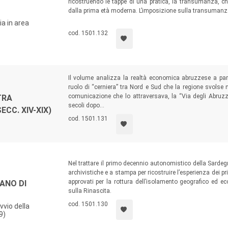
 significativi e presentati criticamente, di repertori e inventari ar
ricostruendo le tappe di una pratica, la transumanza, ch
dalla prima età moderna. L’imposizione sulla transumanza 
e dove questa raggiungeva una diffusione tale da rende
a in area
del ﬁsco.
cod. 1501.132
sti a stampa rari e fonti inedite, documentazioni su nodi problem
uovi percorsi di indagine, ricerche locali fondate su un vasto
Il volume analizza la realtà economica abruzzese a part
ifici di ambito regionale e nazionale, italiano e non.
ruolo di “cerniera” tra Nord e Sud che la regione svolse n
comunicazione che lo attraversava, la “Via degli Abruzz
TRA
secoli dopo...
CC. XIV-XIX)
hi, censimenti di fondi di biblioteca e di archivio, inventari e re
cod. 1501.131
Nel trattare il primo decennio autonomistico della Sardeg
archivistiche e a stampa per ricostruire l’esperienza dei p
approvati per la rottura dell’isolamento geografico ed e
ANO DI
sulla Rinascita.
cod. 1501.130
vvio della
9)