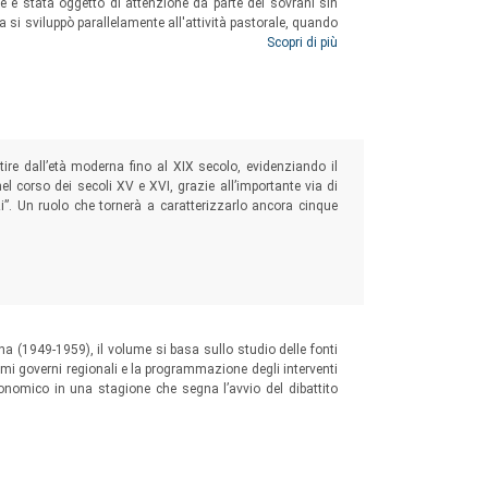
chivistici, di bibliografie e strumenti di lavoro.
e è stata oggetto di attenzione da parte dei sovrani sin
si sviluppò parallelamente all'attività pastorale, quando
rne economicamente conveniente lo sfruttamento da parte
Scopri di più
atici, inquadrati da una introduzione generale e
 e approfondito scavo di fonti, ricostruzioni
ire dall’età moderna fino al XIX secolo, evidenziando il
el corso dei secoli XV e XVI, grazie all’importante via di
i”. Un ruolo che tornerà a caratterizzarlo ancora cinque
gesti, e altri strumenti essenziali per il lavoro
na (1949-1959), il volume si basa sullo studio delle fonti
rimi governi regionali e la programmazione degli interventi
conomico in una stagione che segna l’avvio del dibattito