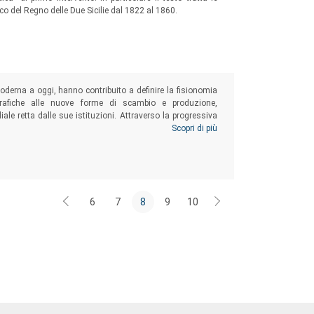
o del Regno delle Due Sicilie dal 1822 al 1860.
moderna a oggi, hanno contribuito a definire la fisionomia
ografiche alle nuove forme di scambio e produzione,
le retta dalle sue istituzioni. Attraverso la progressiva
onnessione dei continenti mediante i flussi migratori di
Scopri di più
storica.
6
7
8
9
10