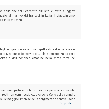
e dalla fine del Settecento all’Unità e invita a leggere
azionali: l’arrivo dei francesi in Italia, il giacobinismo,
a d’indipendenza...
egli emigranti e sede di un ispettorato dell’emigrazione.
ato di Messina e dei servizi di tutela e assistenza da esso
cietà e dell’economia cittadine nella prima metà del
no preso parte ai moti, non sempre per scelta convinta:
a per reati non commessi. Attraverso le
Carte
del colonnello
i sulle maggiori imprese del Risorgimento e contribuisce a
uella che è stata la partecipazione di molti giovani, e non,
Scopri di più