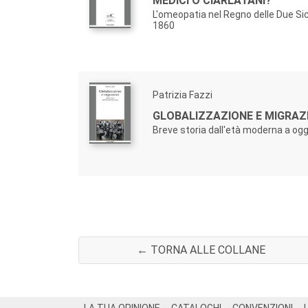
MEDICI O CIARLATANI?
L'omeopatia nel Regno delle Due Sici
1860
Patrizia Fazzi
GLOBALIZZAZIONE E MIGRAZI
Breve storia dall'età moderna a ogg
← TORNA ALLE COLLANE
Footer