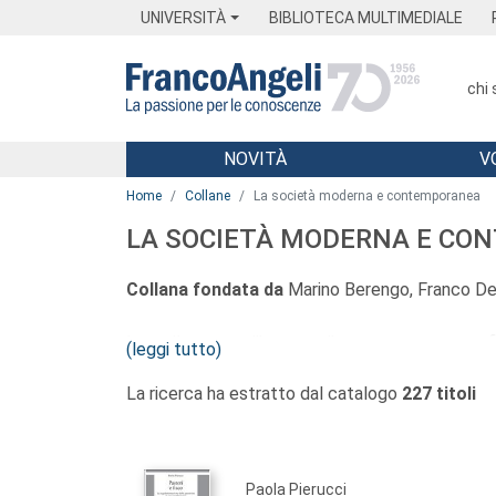
Menu
Main content
Footer
Menu
UNIVERSITÀ
BIBLIOTECA MULTIMEDIALE
chi
NOVITÀ
V
Main content
Home
Collane
La società moderna e contemporanea
LA SOCIETÀ MODERNA E C
Collana fondata da
Marino Berengo, Franco Del
La collana, con l’intento di assumere una sua fi
(leggi tutto)
propone di ospitare sia ricerche individuali e 
La ricerca ha estratto dal catalogo
227 titoli
fonti, sia strumenti di lavoro funzionali alle cre
Attraverso le sue pubblicazioni la collana cer
temporale dell’età moderna e contemporanea, p
ed economico italiano e internazionale, contribu
Paola Pierucci