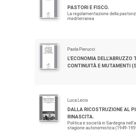
alla pubblicazione di fonti e materiali documentari
PASTORI E FISCO.
La regolamentazione della pastorizi
La collana si articolerà quindi in tre sezioni:
mediterranea
TD
Testi e documenti:
materiali d’archivio, te
corredati di note orientative.
AC
Analisi e contributi:
studi e proposte di n
Paola Pierucci
criticamente condotte su momenti e problemi spec
L'ECONOMIA DELL'ABRUZZO 
CONTINUITÀ E MUTAMENTI (SE
RS
Repertori e strumenti:
bibliografie, catalog
storiografico.
Luca Lecis
DALLA RICOSTRUZIONE AL PI
RINASCITA.
Politica e società in Sardegna nell'a
stagione autonomistica (1949-195