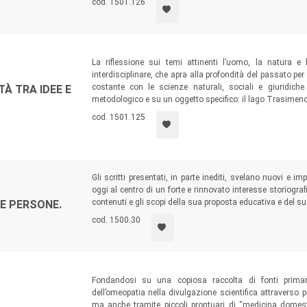
cod. 1501.126
La riflessione sui temi attinenti l’uomo, la natura e
interdisciplinare, che apra alla profondità del passato per 
costante con le scienze naturali, sociali e giuridich
TÀ TRA IDEE E
metodologico e su un oggetto specifico: il lago Trasimeno
cod. 1501.125
Gli scritti presentati, in parte inediti, svelano nuovi e i
oggi al centro di un forte e rinnovato interesse storiografi
contenuti e gli scopi della sua proposta educativa e del suo
E PERSONE.
cod. 1500.30
Fondandosi su una copiosa raccolta di fonti primari
dell’omeopatia nella divulgazione scientifica attraverso per
ma anche tramite piccoli prontuari di “medicina domestic