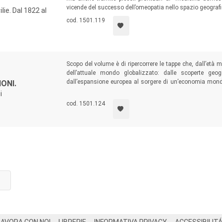
vicende del successo dell’omeopatia nello spazio geografic
lie. Dal 1822 al
cod. 1501.119
Scopo del volume è di ripercorrere le tappe che, dall’età 
dell’attuale mondo globalizzato: dalle scoperte ge
dall’espansione europea al sorgere di un’economia mondia
ONI.
trasformazione dei rapporti politici ed economici e la c
i
massa, si cerca di restituire al concetto la sua profondità 
cod. 1501.124