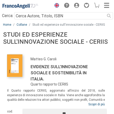
Menu
Cerca:
Main content
Home
Collane
Studi ed esperienze sull'innovazione sociale - CERIIS
STUDI ED ESPERIENZE
SULL'INNOVAZIONE SOCIALE - CERIIS
Matteo G. Caroli
EVIDENZE SULL'INNOVAZIONE
SOCIALE E SOSTENIBILITÀ IN
ITALIA.
Quarto rapporto CERIIS
Il Quarto rapporto CERIIS, aggiornato all’inizio del 2018, sulle
esperienze di innovazione sociale in Italia. Viene anche approfondita la
qualità delle relazioni tra attori pubblici, soggetti non profit, Comunità e
imprese profit sulla “scalabilità” dell’innovazione sociale.
Scopri di più
Aggiornamenti su entità, fonti e target dei finanziamenti
cod.
all’innovazione sociale, e sulla rilevanza dei meccanismi di “sharing