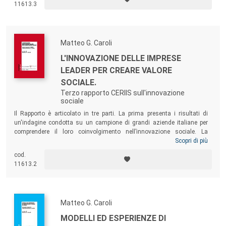
11613.3
economy” nella realizzazione dei relativi progetti.
Matteo G. Caroli
L'INNOVAZIONE DELLE IMPRESE
LEADER PER CREARE VALORE
SOCIALE.
Terzo rapporto CERIIS sull'innovazione
sociale
Il Rapporto è articolato in tre parti. La prima presenta i risultati di
un'indagine condotta su un campione di grandi aziende italiane per
comprendere il loro coinvolgimento nell’innovazione sociale. La
seconda illustra le fondamentali caratteristiche dell’innovazione
Scopri di più
sociale in Italia che emergono dall’analisi del database costruito dal
cod.
CERIIS a partire dal 2014, affinato e ampliato nel corso del 2016. La
11613.2
terza ospita contributi di dirigenti d’impresa che illustrano le principali
esperienze delle aziende di appartenenza tra politiche di sostenibilità e
innovazione sociale.
Matteo G. Caroli
MODELLI ED ESPERIENZE DI