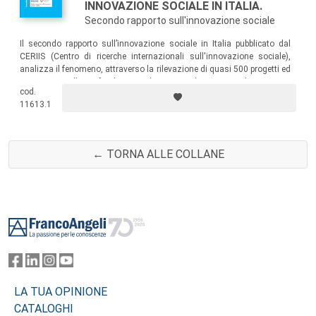
INNOVAZIONE SOCIALE IN ITALIA.
Secondo rapporto sull'innovazione sociale
Il secondo rapporto sull’innovazione sociale in Italia pubblicato dal
CERIIS (Centro di ricerche internazionali sull'innovazione sociale),
analizza il fenomeno, attraverso la rilevazione di quasi 500 progetti ed
esperienze e l’approfondimento di 56 casi di maggior rilevanza. Lo
cod.
studio identifica le caratteristiche chiave dell’innovazione sociale e le
11613.1
principali condizioni che ne favoriscono lo sviluppo.
← TORNA ALLE COLLANE
Footer
LA TUA OPINIONE
CATALOGHI