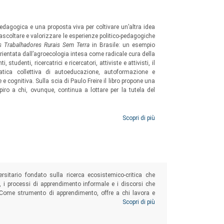
edagogica e una proposta viva per coltivare un’altra idea
ascoltare e valorizzare le esperienze politico-pedagogiche
 Trabalhadores Rurais Sem Terra
in Brasile: un esempio
rientata dall’agroecologia intesa come radicale cura della
 studenti, ricercatrici e ricercatori, attiviste e attivisti, il
tica collettiva di autoeducazione, autoformazione e
e cognitiva. Sulla scia di Paulo Freire il libro propone una
iro a chi, ovunque, continua a lottare per la tutela del
Scopri di più
sitario fondato sulla ricerca ecosistemico-critica che
ali, i processi di apprendimento informale e i discorsi che
e. Come strumento di apprendimento, offre a chi lavora e
ncettuale su diversi temi e domande di ricerca, ma molti
Scopri di più