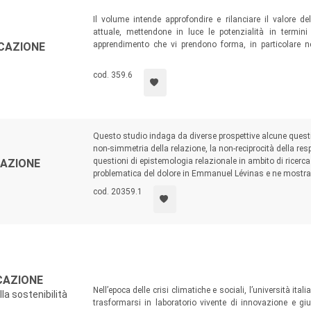
e molteplici interazioni che su più livelli coinvolgono persone, te
se e inedite contaminazioni tra corpi, saperi, teorie, ambiti, imma
Il volume intende approfondire e rilanciare il valore 
attuale, mettendone in luce le potenzialità in termini
apprendimento che vi prendono forma, in particolare ne
UCAZIONE
useppe Annacontini (Università di Foggia), Camilla Barbanti (Un
pedagogica. Il testo si rivolge a studiosi interessati a es
ynooth University), Michele Cagol (Libera Università di Bolzano)
professionisti educativi di primo e secondo livello i
cod. 359.6
consapevole in termini analitici, pragmatici ed etici.
à di Milano-Bicocca
), Gabriella D’Aprile (Università di Catania)
(Libera Università di Bolzano), Maurizio Fabbri (Università di 
nes Giunta (Università Ca’ Foscari di Venezia), Monica Guerra (Un
, Luigina Mortari (Università di Verona), Manuela Palma (Univers
Questo studio indaga da diverse prospettive alcune question
non-simmetria della relazione, la non-reciprocità della respon
niversità di Foggia), Antonia Chiara Scardicchio (Università di
questioni di epistemologia relazionale in ambito di ricerc
CAZIONE
lano-Bicocca); Raffaella Strongoli (Università di Catania), Cris
problematica del dolore in Emmanuel Lévinas e ne mostra 
(Università di Udine).
cod. 20359.1
le blind peer review.
UCAZIONE
Nell’epoca delle crisi climatiche e sociali, l’università i
la sostenibilità
trasformarsi in laboratorio vivente di innovazione e gius