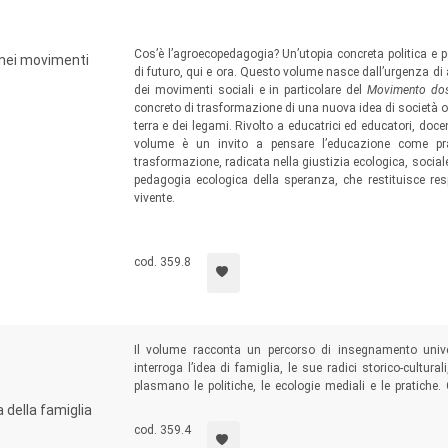
Cos’è l’agroecopedagogia? Un’utopia concreta politica e p
 nei movimenti
di futuro, qui e ora. Questo volume nasce dall’urgenza di 
dei movimenti sociali e in particolare del
Movimento dos
concreto di trasformazione di una nuova idea di società o
terra e dei legami. Rivolto a educatrici ed educatori, docenti,
volume è un invito a pensare l’educazione come pra
trasformazione, radicata nella giustizia ecologica, sociale 
pedagogia ecologica della speranza, che restituisce resp
vivente.
cod. 359.8
Il volume racconta un percorso di insegnamento univer
interroga l’idea di famiglia, le sue radici storico-cultur
plasmano le politiche, le ecologie mediali e le pratich
lavorerà con le famiglie non solo un approfondimento co
a della famiglia
esempi, esercizi e storie.
cod. 359.4