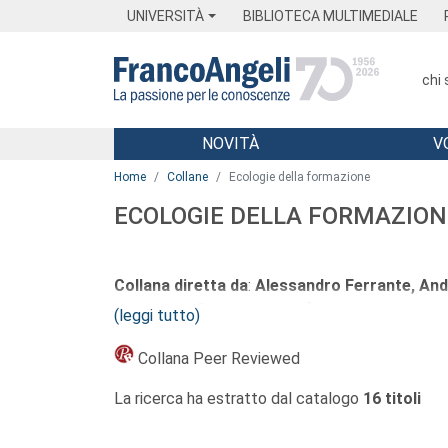
Menu
Main content
Footer
Menu
UNIVERSITÀ
BIBLIOTECA MULTIMEDIALE
chi
NOVITÀ
V
Main content
Home
Collane
Ecologie della formazione
ECOLOGIE DELLA FORMAZION
Collana diretta da
:
Alessandro Ferrante, And
La collana Ecologie della formazione intende 
(leggi tutto)
attraverso una prospettiva ecologica, che leg
contingenti e in divenire, profondamente connes
Collana Peer Reviewed
A tal fine, essa si propone di accogliere contri
La ricerca ha estratto dal catalogo
16 titoli
contesti (formali, non formali e informali), per
In questo senso, il riferimento all’ecologia non