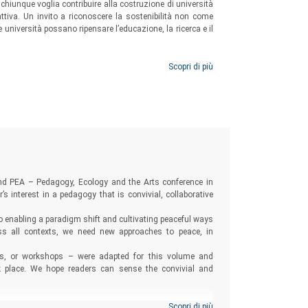
a chiunque voglia contribuire alla costruzione di università
attiva. Un invito a riconoscere la sostenibilità non come
e università possano ripensare l’educazione, la ricerca e il
Scopri di più
nd PEA – Pedagogy, Ecology and the Arts conference in
s interest in a pedagogy that is convivial, collaborative
o enabling a paradigm shift and cultivating peaceful ways
oss all contexts, we need new approaches to peace, in
ons, or workshops – were adapted for this volume and
k place. We hope readers can sense the convivial and
Scopri di più