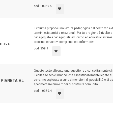
cod. 10359.5
Il volume propone una lettura pedagogica del costrutto e d
termini epistemici e relazionali. Per tale ragione è rivolto
pedagogiste e pedagogisti, educatori ed educatrici interess
processi educativi complessi e trasformativi.
temica
cod. 359.9
Questo testo affronta una questione a cui solitamente si 
il collasso eco-climatico, che è inestricabilmente legato a
verranno esplorate alcune dimensioni di possibilità e di a
 PIANETA AL
sperimentare nuovi modi di costruire comunità.
cod. 10359.4