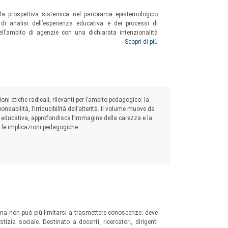
cnologie, oggetti, spazi, animali, nell’orizzonte
ginari, esperienze differenti.
della prospettiva sistemica nel panorama epistemologico
 di analisi dell’esperienza educativa e dei processi di
ll’ambito di agenzie con una dichiarata intenzionalità
iversità di Milano Statale), Pierangelo Barone
plorare il nesso tra teorie sistemiche e sfera formativa e a
Scopri di più
, Gabriella Calvano (Università di Bari), Mauro
n cerca di “mappe” volte a delineare un posizionamento
, Jessica de Maeyer (Universiteit Gent), Silvia
Bologna), Laura Formenti (Università di Milano-
iversità di Milano-Bicocca), Paolo Landri (CNR-
ità di Milano-Bicocca), Monica Parricchi (Libera
i etiche radicali, rilevanti per l’ambito pedagogico: la
sabilità, l’irriducibilità dell’alterità. Il volume muove da
 Bari), Giulia Schiavone (Università di Milano-
a educativa, approfondisce l’immagine della carezza e la
tina Delgado Vintimilla (
York University
), Beate
le implicazioni pedagogiche.
taliana non può più limitarsi a trasmettere conoscenze: deve
tizia sociale. Destinato a docenti, ricercatori, dirigenti