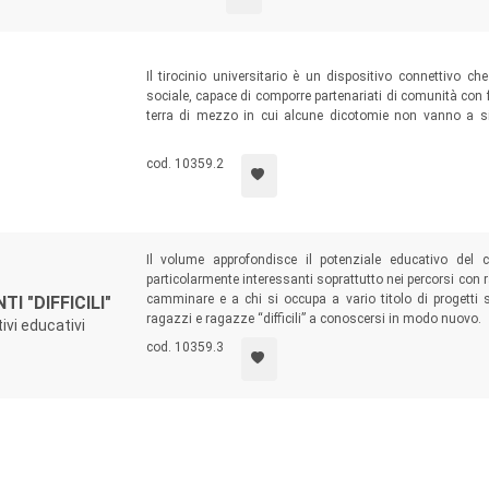
Il tirocinio universitario è un dispositivo connettivo 
sociale, capace di comporre partenariati di comunità con f
terra di mezzo in cui alcune dicotomie non vanno a sin
interpretato come esperienza ponte tra la teoria e la pra
l’incrocio.
cod. 10359.2
Il volume approfondisce il potenziale educativo del 
particolarmente interessanti soprattutto nei percorsi con r
camminare e a chi si occupa a vario titolo di progetti s
 "DIFFICILI"
ragazzi e ragazze “difficili” a conoscersi in modo nuovo.
ivi educativi
cod. 10359.3