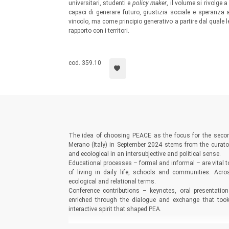
universitari, studenti e
policy maker
, il volume si rivolge 
capaci di generare futuro, giustizia sociale e speranza 
vincolo, ma come principio generativo a partire dal quale l
rapporto con i territori.
cod. 359.10
The idea of choosing PEACE as the focus for the seco
Merano (Italy) in September 2024 stems from the curator’
and ecological in an intersubjective and political sense.
Educational processes – formal and informal – are vital t
of living in daily life, schools and communities. Acr
ecological and relational terms.
Conference contributions – keynotes, oral presentati
enriched through the dialogue and exchange that too
interactive spirit that shaped PEA.