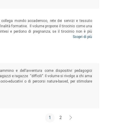
che collega mondo accademico, rete dei servizi e tessuto
inalità formative. Il volume propone il tirocinio come una
tesi e perdono di pregnanza; se il tirocinio non è più
tica sono le tirocinanti stesse a incarnare la frontiera,
Scopri di più
cammino e dell’avventura come dispositivi pedagogici
agazzi e ragazze “difficili”. Il volume si rivolge a chi ama
ocio-educativi o di percorsi nature-based, per stimolare
1
2