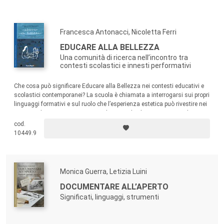
César Donizetti Pereira Leite,
Universidade Estadual de São
Paulo (Brasil)
Maurizio Fabbri,
Università di Bologna
Francesca Antonacci, Nicoletta Ferri
Nicoletta Ferri,
Università di Milano-Bicocca
EDUCARE ALLA BELLEZZA
Andrea Galimberti
,Università di Milano-Bicocca
Una comunità di ricerca nell’incontro tra
Marcello Ghilardi,
Università di Padova
contesti scolastici e innesti performativi
Ana Lucia Goulart de Faria,
Universidade Estadual de
Campinas (Brasil)
Che cosa può significare Educare alla Bellezza nei contesti educativi e
scolastici contemporanei? La scuola è chiamata a interrogarsi sui propri
Elena Luciano,
Università di Parma
linguaggi formativi e sul ruolo che l’esperienza estetica può rivestire nei
Susanna Mantovani,
Università di Milano-Bicocca
processi di insegnamento-apprendimento. Il volume si propone di
Elena Mignosi
, Università di Palermo
restituire un percorso di ricerca e sperimentazione nel dialogo congiunto
cod.
tra mondo della scuola, ricerca pedagogica e pratiche artistiche.
Paolo Mottana,
Università di Milano-Bicocca
10449.9
Marisa Musaio,
Università Cattolica del Sacro Cuore di
Milano
Silvia Nogueira Chaves,
Universidade Federal do Pará
Monica Guerra, Letizia Luini
(Brasil)
DOCUMENTARE ALL’APERTO
Lola Ottolini,
Politecnico di Milano
Significati, linguaggi, strumenti
Chiara Panciroli,
Università di Bologna
Núria Rajadell-Puiggrós
, Universitat de Barcelona