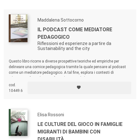
Maddalena Sottocorno
IL PODCAST COME MEDIATORE
PEDAGOGICO
Riflessioni ed esperienze a partire da
Sustainability and the city
Questo libro ricorre a diverse prospettive teoriche ed empiriche per
delineare una cornice pedagogica tramite la quale pensare al podcast
come un mediatore pedagogico. A tal fine, esplora i contesti di
educazione formale e non formale nei quali il racconto a voce viene
utilizzato per la trasmissione di contenuti, per diffondere conoscenza e
cod.
per fare esprimere persone vulnerabili.
10449.6
Elisa Rossoni
LE CULTURE DEL GIOCO IN FAMIGLIE
MIGRANTI DI BAMBINI CON
DISABILITÀ