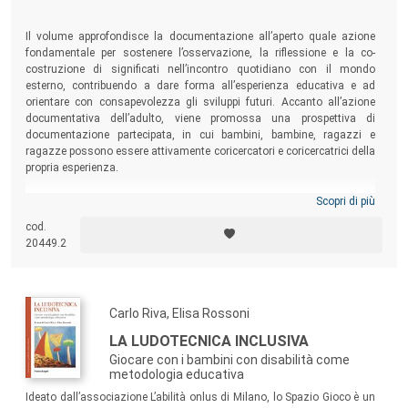
Pier Giuseppe Rossi,
Università di Macerata
Michela Schenetti,
Università di Bologna
Il volume approfondisce la documentazione all’aperto quale azione
Giulia Schiavone
, Università di Milano-Bicocca
fondamentale per sostenere l’osservazione, la riflessione e la co-
costruzione di significati nell’incontro quotidiano con il mondo
María Ainoa Zabalza-Cerdeiriña,
Universidad de Vigo
esterno, contribuendo a dare forma all’esperienza educativa e ad
(España)
orientare con consapevolezza gli sviluppi futuri. Accanto all’azione
Franca Zuccoli,
Università di Milano-Bicocca
documentativa dell’adulto, viene promossa una prospettiva di
documentazione partecipata, in cui bambini, bambine, ragazzi e
ragazze possono essere attivamente coricercatori e coricercatrici della
L’educazione è espressione di una sensibilità politica
propria esperienza.
capace di trasformare il mondo a partire dalle sue
Scopri di più
molteplici possibilità. La bellezza è intesa come apertura di
responsabilità, non solo teoretica ma soprattutto
cod.
20449.2
espressiva, di quelle parti che fuori o dentro al soggetto
ancora possono nascere o mutare, producendo
cambiamento, senza incorrere in pretese di gradevolezza,
Carlo Riva, Elisa Rossoni
compiutezza o modellizzazione.
Al fine di intercettare e promuovere pensieri e pratiche che
LA LUDOTECNICA INCLUSIVA
testimoniano l'interdipendenza delle dimensioni etica ed
Giocare con i bambini con disabilità come
metodologia educativa
estetica, la collana accoglie studi e ricerche che esplorano
Ideato dall’associazione L’abilità onlus di Milano, lo Spazio Gioco è un
le questioni e gli eventi educativi come espressioni di