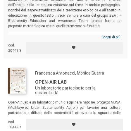
dall’analisi della letteratura esistente sul tema in ambito pedagogico,
nonché dal sapere stratificato della tradizione ecologica e all’aperto in
educazione. In questo testo invece, sempre a cura del gruppo BEAT -
Biodiversity Education and Awareness Team, prende forma la
proposta metodologica che di quelle premesse si è nutrita.
Scopri di più
cod.
20449.3
Francesca Antonacci, Monica Guerra
OPEN-AIR LAB
Un laboratorio partecipato per la
sostenibilità
Open-Air Lab è un laboratorio multidisciplinare nato nel progetto MUSA
(Multilayered Urban Sustainability Action) per favorire una cultura
partecipata e diffusa della sostenibilità attraverso lo sguardo delle
scienze umane: ha inteso promuovere molteplici contesti di
cod.
partecipazione e sperimentazione, relativi ai diversi temi e alle diverse
10449.7
declinazioni della sostenibilità – ambientale, economica e sociale.