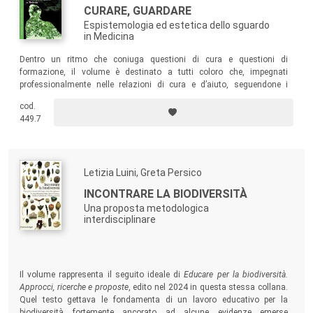
CURARE, GUARDARE
Espistemologia ed estetica dello sguardo
in Medicina
Dentro un ritmo che coniuga questioni di cura e questioni di
formazione, il volume è destinato a tutti coloro che, impegnati
professionalmente nelle relazioni di cura e d’aiuto, seguendone i
contrappunti potranno ripercorrerne passione e curiosità, mossi della
cod.
“grande” domanda: “l’umanità” è dote innata o si può imparare?
449.7
Letizia Luini, Greta Persico
INCONTRARE LA BIODIVERSITÀ
Una proposta metodologica
interdisciplinare
Il volume rappresenta il seguito ideale di
Educare per la biodiversità.
Approcci, ricerche e proposte
, edito nel 2024 in questa stessa collana.
Quel testo gettava le fondamenta di un lavoro educativo per la
biodiversità fortemente ancorato ad alcune evidenze emerse