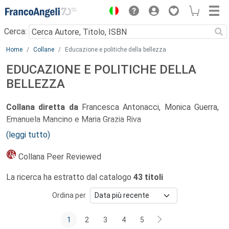
Menu
Cerca:
Main content
Home
Collane
Educazione e politiche della bellezza
EDUCAZIONE E POLITICHE DELLA
BELLEZZA
Collana diretta da
Francesca Antonacci, Monica Guerra,
Emanuela Mancino e Maria Grazia Riva
(leggi tutto)
Comitato scientifico:
Jurij Alschitz,
European Association for Theatre Culture,
Collana Peer Reviewed
Berlin (Deutschland)
La ricerca ha estratto dal catalogo
43 titoli
Maja Antonietti
, Università di Parma
Maresa Bertolo,
Politecnico di Milano
Ordina per
Cheryl Charles,
Children & Nature Network, Minnesota (USA)
Mariagrazia Contini,
Università di Bologna
1
2
3
4
5