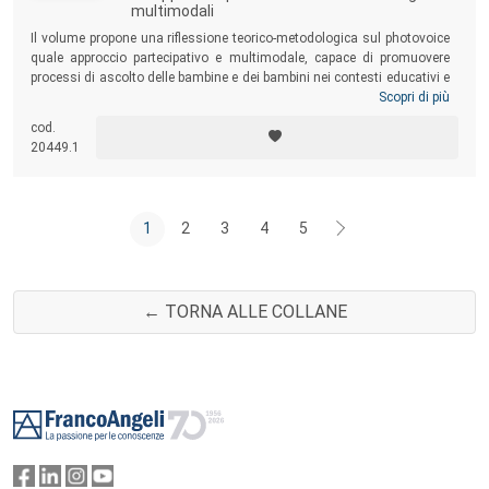
multimodali
Il volume propone una riflessione teorico-metodologica sul photovoice
quale approccio partecipativo e multimodale, capace di promuovere
processi di ascolto delle bambine e dei bambini nei contesti educativi e
scolastici. Il photovoice viene qui esplorato e declinato nella sua
Scopri di più
valenza pedagogica, come strumento volto a valorizzare la
cod.
soggettività infantile, favorendo l’espressione attraverso processi di
20449.1
documentazione e co-costruzione della conoscenza.
1
2
3
4
5
← TORNA ALLE COLLANE
Footer