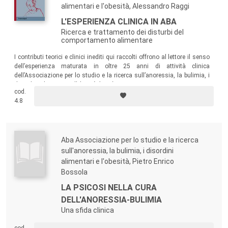
alimentari e l'obesità, Alessandro Raggi
nell'ambito dell'esperienza clinica e delle attività
L'ESPERIENZA CLINICA IN ABA
scientifiche dell'ABA (Associazione per lo studio e la
Ricerca e trattamento dei disturbi del
ricerca sull'anoressia, la bulimia, i disordini alimentari e
comportamento alimentare
l'obesità).
I contributi teorici e clinici inediti qui raccolti offrono al lettore il senso
Qual è la logica che ispira il soggetto anoressico-bulimico?
dell’esperienza maturata in oltre 25 anni di attività clinica
In che modo essa deve essere clinicamente definita
dell’Associazione per lo studio e la ricerca sull’anoressia, la bulimia, i
rispettando il criterio strutturale della diagnosi
disordini alimentari e l’obesità (ABA).
cod.
differenziale? Come considerare certe posizioni estreme
4.8
del soggetto marcate da un rifiuto radicale dell'Altro?
Come operare nel trattamento perché si possa sviluppare
una domanda di cura effettiva che trovi il suo fondamento
Aba Associazione per lo studio e la ricerca
nella parola del soggetto? In che modo l'Associazione
sull'anoressia, la bulimia, i disordini
contribuisce alla definizione di un trattamento preliminare
alimentari e l'obesità, Pietro Enrico
dell'anoressia e bulimia? Come l'intervento istituzionale si
Bossola
prende carico di un godimento maligno che conduce il
LA PSICOSI NELLA CURA
soggetto alla sua rovina? Come la strategia del piccolo
DELL'ANORESSIA-BULIMIA
gruppo monosintomatico può aiutare il soggetto a
Una sfida clinica
ristabilire un possibile legame conviviale con l'Altro? Come,
cod.