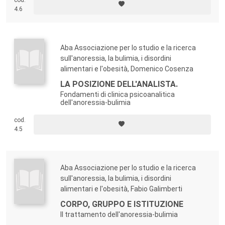
infine, il simbolico contemporaneo condiziona la diffusione
4.6
epidemica di nuove forme del sintomo (oltre ad anoressia e
bulimia, tossicodipendenza, depressione), nelle quali il
soggetto è come reso schiavo da una dipendenza
Aba Associazione per lo studio e la ricerca
mortifera?
sull'anoressia, la bulimia, i disordini
alimentari e l'obesità, Domenico Cosenza
LA POSIZIONE DELL'ANALISTA.
Fondamenti di clinica psicoanalitica
dell'anoressia-bulimia
cod.
4.5
Aba Associazione per lo studio e la ricerca
sull'anoressia, la bulimia, i disordini
alimentari e l'obesità, Fabio Galimberti
CORPO, GRUPPO E ISTITUZIONE
Il trattamento dell'anoressia-bulimia