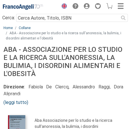
Menu
Cerca:
Main content
Home
Collane
ABA - Associazione per lo studio e la ricerca sull'anoressia, la bulimia, i
disordini alimentari e l'obesità
ABA - ASSOCIAZIONE PER LO STUDIO
E LA RICERCA SULL'ANORESSIA, LA
BULIMIA, I DISORDINI ALIMENTARI E
L'OBESITÀ
Direzione
: Fabiola De Clercq, Alessandro Raggi, Dora
Aliprandi
(leggi tutto)
La definizione teorica ed il trattamento clinico
dell'anoressia e bulimia costituiscono una frontiera attuale
Aba Associazione per lo studio e la ricerca
del discorso psicoanalitico.
sull'anoressia, la bulimia, i disordini
Questa collana ospita contributi teorici prodotti