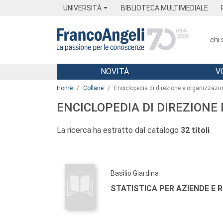
Menu
Main content
Footer
Menu
UNIVERSITÀ
BIBLIOTECA MULTIMEDIALE
chi
NOVITÀ
V
Main content
Home
Collane
Enciclopedia di direzione e organizzazi
ENCICLOPEDIA DI DIREZIONE
La ricerca ha estratto dal catalogo
32 titoli
Basilio Giardina
STATISTICA PER AZIENDE E 