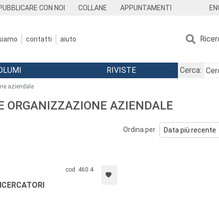
EN
PUBBLICARE CON NOI
COLLANE
APPUNTAMENTI
Ricer
 siamo
contatti
aiuto
OLUMI
RIVISTE
Cerca:
one aziendale
 E ORGANIZZAZIONE AZIENDALE
Ordina per
cod. 460.4
RICERCATORI