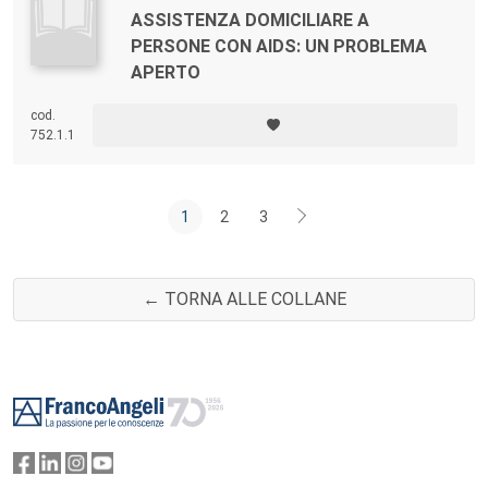
ASSISTENZA DOMICILIARE A
PERSONE CON AIDS: UN PROBLEMA
APERTO
cod.
752.1.1
1
2
3
← TORNA ALLE COLLANE
Footer