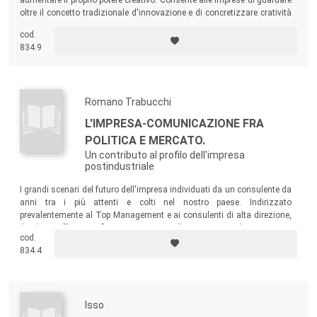
oltre il concetto tradizionale d'innovazione e di concretizzare cratività
e talento innati.
cod.
834.9
Romano Trabucchi
L'IMPRESA-COMUNICAZIONE FRA
POLITICA E MERCATO.
Un contributo al profilo dell'impresa
postindustriale
I grandi scenari del futuro dell'impresa individuati da un consulente da
anni tra i più attenti e colti nel nostro paese. Indirizzato
prevalentemente al Top Management e ai consulenti di alta direzione,
il volume offre una riflessione serrata sulle strategie per le imprese. Ai
cod.
consulenti di comunicazione e agli esperti in Relazioni pubbliche
834.4
presenta inoltre suggerimenti di sicura efficacia.
Isso