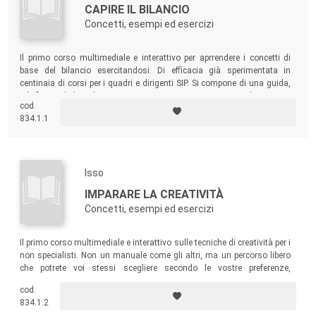
CAPIRE IL BILANCIO
Concetti, esempi ed esercizi
Il primo corso multimediale e interattivo per aprrendere i concetti di
base del bilancio esercitandosi. Di efficacia già sperimentata in
centinaia di corsi per i quadri e dirigenti SIP. Si compone di una guida,
più floppy disk 3,5' per MS-Dos 3.X o successivo. Si rivolge ai non
cod.
specialisti.
834.1.1
Isso
IMPARARE LA CREATIVITÀ
Concetti, esempi ed esercizi
Il primo corso multimediale e interattivo sulle tecniche di creatività per i
non specialisti. Non un manuale come gli altri, ma un percorso libero
che potrete voi stessi scegliere secondo le vostre preferenze,
mettendovi alla prova con gli esercizi nel testo e nel floppy disk. Si
cod.
compone di una guida, più floppy disk 3,5' per MS-Dos 3.X o
834.1.2
successivo.