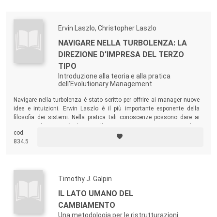
Ervin Laszlo, Christopher Laszlo
NAVIGARE NELLA TURBOLENZA: LA
DIREZIONE D'IMPRESA DEL TERZO
TIPO
Introduzione alla teoria e alla pratica
dell'Evolutionary Management
Navigare nella turbolenza è stato scritto per offrire ai manager nuove
idee e intuizioni. Erwin Laszlo è il più importante esponente della
filosofia dei sistemi. Nella pratica tali conoscenze possono dare ai
manager la capacità di controllare i processi. Possono aiutarli a
cod.
guidare le imprese attraverso i periodi di turbolenza, e fino ai sicuri
834.5
porti della produttività e del dinamismo.
Timothy J. Galpin
IL LATO UMANO DEL
CAMBIAMENTO
Una metodologia per le ristrutturazioni