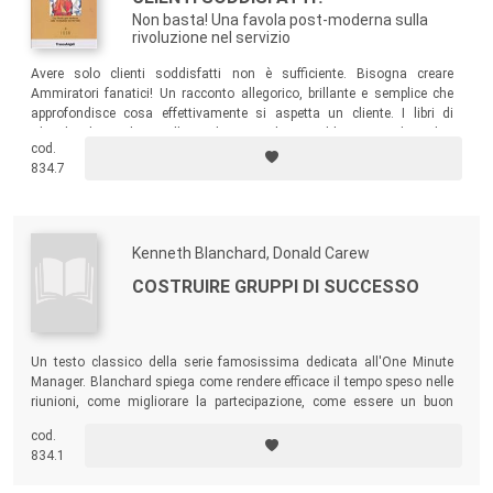
Non basta! Una favola post-moderna sulla
rivoluzione nel servizio
Avere solo clienti soddisfatti non è sufficiente. Bisogna creare
Ammiratori fanatici! Un racconto allegorico, brillante e semplice che
approfondisce cosa effettivamente si aspetta un cliente. I libri di
Blanchard sono best seller tradotti in 20 lingue ed hanno venduto oltre
cod.
7 milioni di copie!
834.7
Kenneth Blanchard, Donald Carew
COSTRUIRE GRUPPI DI SUCCESSO
Un testo classico della serie famosissima dedicata all'One Minute
Manager. Blanchard spiega come rendere efficace il tempo speso nelle
riunioni, come migliorare la partecipazione, come essere un buon
leader!
cod.
834.1