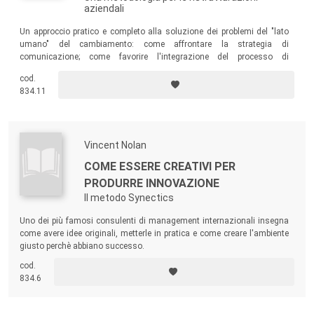
aziendali
Un approccio pratico e completo alla soluzione dei problemi del "lato
umano" del cambiamento: come affrontare la strategia di
comunicazione; come favorire l'integrazione del processo di
cambiamento nella cultura dell'organizzazione; come creare, a tutti i
cod.
livelli, una leadership del cambiamento.
834.11
Vincent Nolan
COME ESSERE CREATIVI PER
PRODURRE INNOVAZIONE
Il metodo Synectics
Uno dei più famosi consulenti di management internazionali insegna
come avere idee originali, metterle in pratica e come creare l'ambiente
giusto perchè abbiano successo.
cod.
834.6