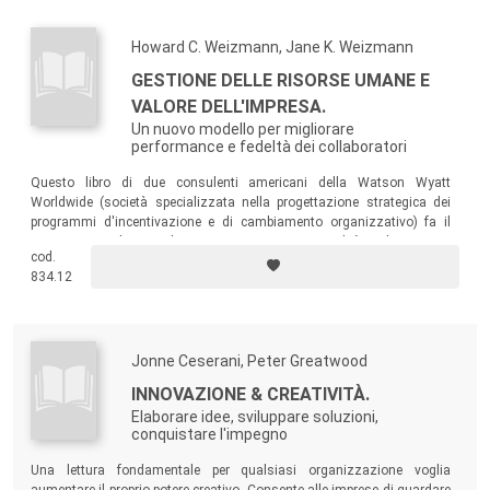
Howard C. Weizmann, Jane K. Weizmann
GESTIONE DELLE RISORSE UMANE E
VALORE DELL'IMPRESA.
Un nuovo modello per migliorare
performance e fedeltà dei collaboratori
Questo libro di due consulenti americani della Watson Wyatt
Worldwide (società specializzata nella progettazione strategica dei
programmi d'incentivazione e di cambiamento organizzativo) fa il
punto su uno dei temi di maggiore interesse e attualità per le imprese:
cod.
come collegare in maniera efficace la gestione delle risorse umane alla
834.12
strategia dell'impresa per garantirne il successo e il valore.
Jonne Ceserani, Peter Greatwood
INNOVAZIONE & CREATIVITÀ.
Elaborare idee, sviluppare soluzioni,
conquistare l'impegno
Una lettura fondamentale per qualsiasi organizzazione voglia
aumentare il proprio potere creativo. Consente alle imprese di guardare