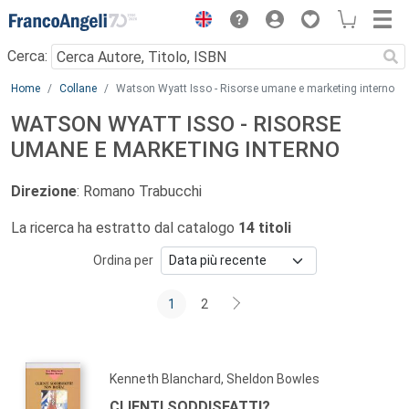
Menu
Cerca:
Main content
Home
Collane
Watson Wyatt Isso - Risorse umane e marketing interno
WATSON WYATT ISSO - RISORSE
UMANE E MARKETING INTERNO
Direzione
: Romano Trabucchi
La ricerca ha estratto dal catalogo
14 titoli
Ordina per
1
2
Kenneth Blanchard, Sheldon Bowles
CLIENTI SODDISFATTI?