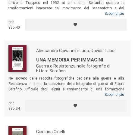
arrivo a Trappeto nel 1952 ai primi anni Settanta, quando le
trasformazioni innescate dal movimento del Sessantotto e dal
terremoto del Belice lo condussero a dedicarsi principalmente
Scopri di più
all’impegno educativo. L’energica personalità di Dolci, la sua innovativa
cod.
pratica nonviolenta e i progetti di sviluppo socio-economico della Sicilia
985.40
occidentale ai quali volle dedicarsi esercitarono una singolare
attrazione su ambienti politici e culturali molto diversi, in Italia e
all’estero.
Alessandra Giovannini Luca, Davide Tabor
UNA MEMORIA PER IMMAGINI
Guerra e Resistenza nelle fotografie di
Ettore Serafino
Nel novero delle raccolte fotografiche dedicate alla guerra e alla
Resistenza in Italia, la collezione delle fotografie di guerra di Ettore
Serafino, ufficiale degli alpini e comandante di una formazione
partigiana dopo l’8 settembre 1943, costituisce una fonte
Scopri di più
straordinaria. I suoi album, accompagnati da una ricca
cod.
documentazione personale e creati unendo le riprese eseguite da lui
985.34
stesso a quelle effettuate da altri autori, sono in grado di testimoniare
il lungo processo di formazione della memoria visuale di quella
importante stagione.
Gianluca Cinelli