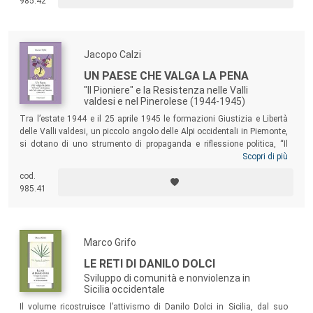
985.42
Jacopo Calzi
UN PAESE CHE VALGA LA PENA
"Il Pioniere" e la Resistenza nelle Valli
valdesi e nel Pinerolese (1944-1945)
Tra l’estate 1944 e il 25 aprile 1945 le formazioni Giustizia e Libertà
delle Valli valdesi, un piccolo angolo delle Alpi occidentali in Piemonte,
si dotano di uno strumento di propaganda e riflessione politica, “Il
Pioniere – Giornale di azione partigiana e progressista”, risultato di
Scopri di più
aspirazioni e progetti di rinnovamento sociale di un gruppo di giovani
cod.
che ha in mente una rivoluzione necessaria per uscire dal baratro della
985.41
guerra mondiale. Questo volume analizza il sistema di produzione e
di realizzazione del periodico nel più ampio quadro della guerra
partigiana.
Marco Grifo
LE RETI DI DANILO DOLCI
Sviluppo di comunità e nonviolenza in
Sicilia occidentale
Il volume ricostruisce l’attivismo di Danilo Dolci in Sicilia, dal suo