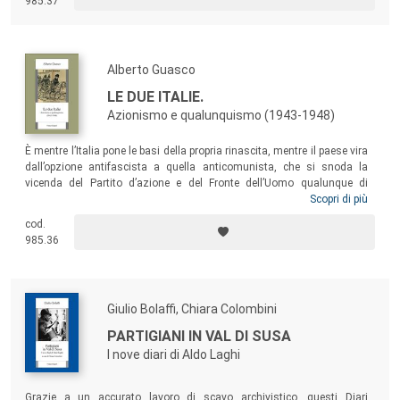
985.37
ed etica della Resistenza come testimone e come storico, e ne ha
difeso il significato anche nelle aule dei tribunali.
Alberto Guasco
LE DUE ITALIE.
Azionismo e qualunquismo (1943-1948)
È mentre l’Italia pone le basi della propria rinascita, mentre il paese vira
dall’opzione antifascista a quella anticomunista, che si snoda la
vicenda del Partito d’azione e del Fronte dell’Uomo qualunque di
Guglielmo Giannini. Una vicenda capace di restituire non solo il
Scopri di più
cammino di due terze forze finite schiantate dalle elezioni del 1948,
cod.
non solo i tratti dei loro progetti politico-culturali e del loro
985.36
immaginario, ma anche di consegnare alla storia “di casa” un
patrimonio di elementi che ne avrebbero segnato, e forse ancora ne
segnano, il corso.
Giulio Bolaffi, Chiara Colombini
PARTIGIANI IN VAL DI SUSA
I nove diari di Aldo Laghi
Grazie a un accurato lavoro di scavo archivistico, questi Diari