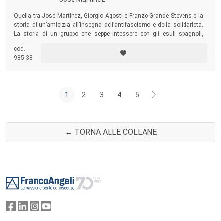
Quella tra José Martínez, Giorgio Agosti e Franzo Grande Stevens è la
storia di un’amicizia all’insegna dell’antifascismo e della solidarietà.
La storia di un gruppo che seppe intessere con gli esuli spagnoli,
sostenendoli anche finanziariamente, un legame di affetto e
cod.
collaborazione, come emerge dalla ricca scelta delle lettere scambiate
985.38
per più di due decenni tra i tre protagonisti.
1
2
3
4
5
← TORNA ALLE COLLANE
Footer