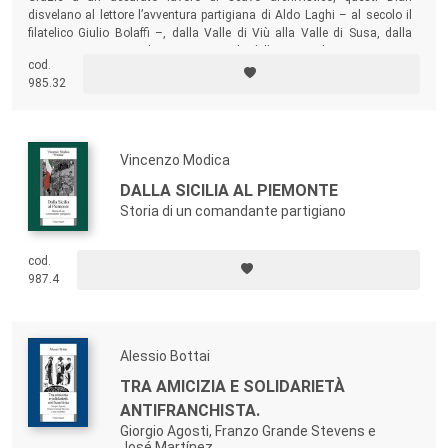
disvelano al lettore l’avventura partigiana di Aldo Laghi – al secolo il
filatelico Giulio Bolaffi –, dalla Valle di Viù alla Valle di Susa, dalla
guerra in montagna al rientro nei ranghi della vita civile. Ne emerge un
cod.
racconto del tutto antiretorico, nel quale affiorano la complessità e la
985.32
diversità delle scelte compiute da chi combatteva, riaffermandone il
valore e l’importanza.
Vincenzo Modica
DALLA SICILIA AL PIEMONTE
Storia di un comandante partigiano
cod.
987.4
Alessio Bottai
TRA AMICIZIA E SOLIDARIETÀ
ANTIFRANCHISTA.
Giorgio Agosti, Franzo Grande Stevens e
José Martínez