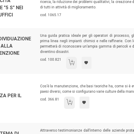
CITÀ
ricerca, la riduzione dei problemi qualitativi, la creazione
"5 S" NEI
di tutti in attività di miglioramento.
UFFICI
Codice libro:
cod. 1065.17
Sommario:
Una guida pratica ideale per gli operatori di processo, 
DIVIDUAZIONE
prima linea negli impianti chimici e nelle raffinerie. Con 
I ALLA
permetterà di riconoscere un’ampia gamma di pericoli e di
diventino disastri.
ENZIONE
Codice libro:
cod. 100.821
Approccio pratico alla individuazione dei
Sommario:
Cos’è la manutenzione, che basi teoriche ha, come si è ev
paesi diversi, come si configurano varie culture della ma
A PER IL
Codice libro:
cod. 366.81
Manutenzione, una speranza per il futuro
Sommario:
Attraverso testimonianze dall’interno delle aziende protag
STEMA DI