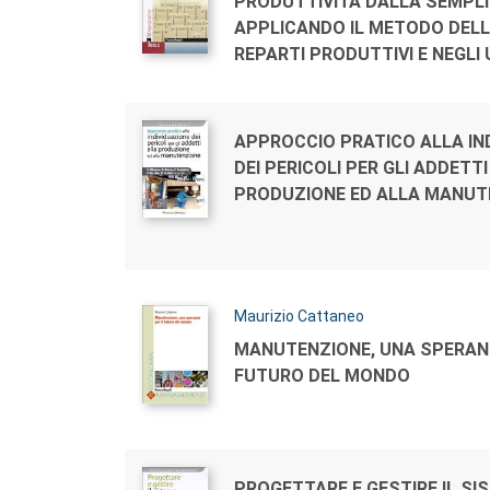
Titolo:
PRODUTTIVITÀ DALLA SEMPLI
APPLICANDO IL METODO DELLE 
REPARTI PRODUTTIVI E NEGLI 
Autori:
Titolo:
APPROCCIO PRATICO ALLA IN
DEI PERICOLI PER GLI ADDETT
PRODUZIONE ED ALLA MANUT
Autori:
Maurizio Cattaneo
Titolo:
MANUTENZIONE, UNA SPERANZ
FUTURO DEL MONDO
Autori:
Titolo:
PROGETTARE E GESTIRE IL SI