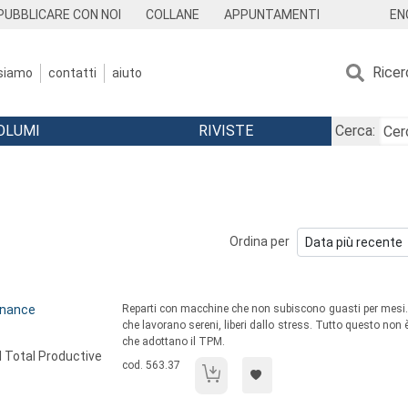
EN
PUBBLICARE CON NOI
COLLANE
APPUNTAMENTI
Ricer
 siamo
contatti
aiuto
OLUMI
RIVISTE
Cerca:
Ordina per
Sommario:
enance
Reparti con macchine che non subiscono guasti per mesi. S
che lavorano sereni, liberi dallo stress. Tutto questo no
che adottano il TPM.
l Total Productive
Codice libro:
cod. 563.37
Applichiamo il TPM