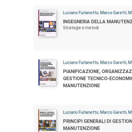
Autori:
Luciano Furlanetto
,
Marco Garetti
,
M
Titolo:
INGEGNERIA DELLA MANUTEN
Strategie e metodi
Autori:
Luciano Furlanetto
,
Marco Garetti
,
M
Titolo:
PIANIFICAZIONE, ORGANIZZAZ
GESTIONE TECNICO-ECONOMI
MANUTENZIONE
Autori:
Luciano Furlanetto
,
Marco Garetti
,
M
Titolo:
PRINCIPI GENERALI DI GESTIO
MANUTENZIONE