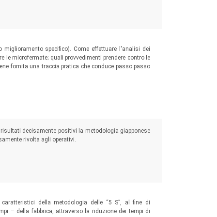
a gestione della manutenzione.
tenzione
 miglioramento specifico). Come effettuare l'analisi dei
re le microfermate; quali provvedimenti prendere contro le
 viene fornita una traccia pratica che conduce passo passo
risultati decisamente positivi la metodologia giapponese
amente rivolta agli operativi.
 caratteristici della metodologia delle “5 S”, al fine di
empi – della fabbrica, attraverso la riduzione dei tempi di