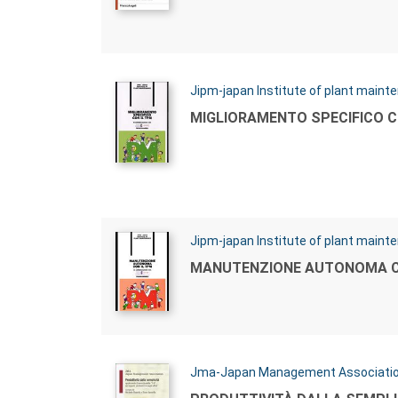
Autori:
Jipm-japan Institute of plant maint
Titolo:
MIGLIORAMENTO SPECIFICO C
Autori:
Jipm-japan Institute of plant maint
Titolo:
MANUTENZIONE AUTONOMA C
Autori:
Jma-Japan Management Associati