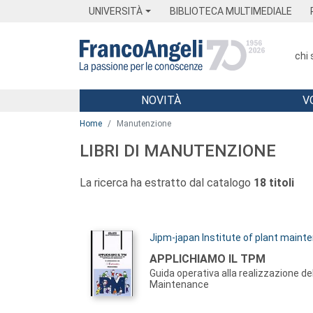
Menu
Main content
Footer
Menu
UNIVERSITÀ
BIBLIOTECA MULTIMEDIALE
chi
NOVITÀ
V
Main content
Home
Manutenzione
LIBRI DI MANUTENZIONE
La ricerca ha estratto dal catalogo
18 titoli
Autori:
Jipm-japan Institute of plant maint
Titolo:
APPLICHIAMO IL TPM
Guida operativa alla realizzazione de
Maintenance