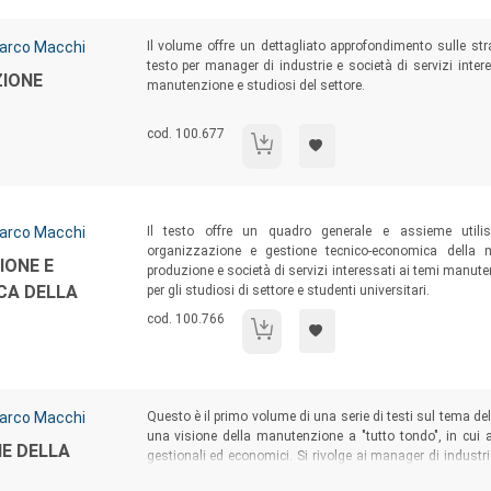
Sommario:
arco Macchi
Il volume offre un dettagliato approfondimento sulle str
testo per manager di industrie e società di servizi intere
ZIONE
manutenzione e studiosi del settore.
Codice libro:
cod. 100.677
Ingegneria della manutenzione
Sommario:
arco Macchi
Il testo offre un quadro generale e assieme utilis
organizzazione e gestione tecnico-economica della 
IONE E
produzione e società di servizi interessati ai temi manutent
CA DELLA
per gli studiosi di settore e studenti universitari.
Codice libro:
cod. 100.766
Pianificazione, organizzazione e gesti
Sommario:
arco Macchi
Questo è il primo volume di una serie di testi sul tema de
una visione della manutenzione a "tutto tondo", in cui as
NE DELLA
gestionali ed economici. Si rivolge ai manager di industrie
imprese fornitrici di servizi di manutenzione, agli studiosi 