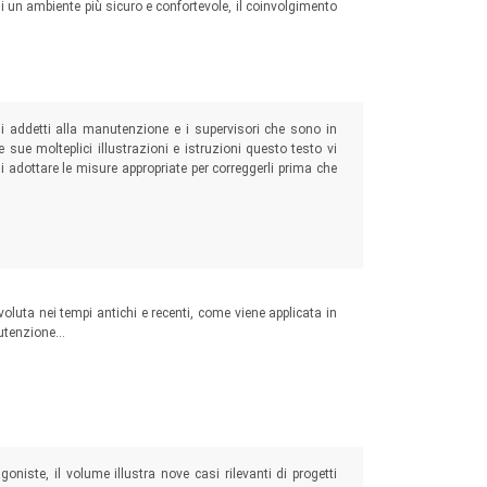
 di un ambiente più sicuro e confortevole, il coinvolgimento
gli addetti alla manutenzione e i supervisori che sono in
le sue molteplici illustrazioni e istruzioni questo testo vi
 adottare le misure appropriate per correggerli prima che
 pericoli per gli addetti alla produzione ed alla manutenzione
oluta nei tempi antichi e recenti, come viene applicata in
nutenzione…
 del mondo
oniste, il volume illustra nove casi rilevanti di progetti