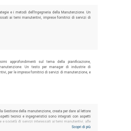
ategie e i metodi dell’Ingegneria della Manutenzione. Un
ssati ai temi manutentivi, imprese fornitrici di servizi di
simi approfondimenti sul tema della pianificazione,
manutenzione. Un testo per manager di industrie di
ivi, per le imprese fornitrici di servizi di manutenzione, e
one tecnico-economica della manutenzione
lla Gestione della manutenzione, creata per dare al lettore
petti tecnici e ingegneristici sono integrati con aspetti
 e società di servizi interessati ai temi manutentivi, alle
di settore e agli allievi universitari desiderosi di avere un
Scopri di più