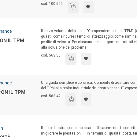
quadro generale e specifici approfondimenti sui temi dell
Codice libro:
cod. 100.629
Principi generali di gestione della manu
Sommario:
enance
Il terzo volume della serie "Comprendere bene il TPM" (o
guasti; come ridurre i tempi di attrezzaggio; come elimina
ON IL TPM
perdite di velocità. Per ciascuno degli argomenti trattati
alla soluzione del problema.
Codice libro:
cod. 563.50
Miglioramento specifico con il TPM
Sommario:
enance
Una guida semplice e concreta. Consente di adattare con 
del TPM alla realtà industriale del nostro paese. E' espress
ON IL TPM
Codice libro:
cod. 563.42
Manutenzione autonoma con il TPM
Sommario:
on
Il libro illustra come applicare efficacemente i concetti
migliorare le prestazioni – in termini di qualità, costi, t