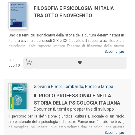
Autori:
Titolo:
FILOSOFIA E PSICOLOGIA IN ITALIA
TRA OTTO E NOVECENTO
Sommario:
Uno dei temi più significativi della storia della cultura determinatasi in
Italia a cavaliere dei secoli XIX e XX è quello del rapporto tra filosofia e
psicologia. Tale rapporto implica l’esame di filiazione della nuova
psicologia dalla filosofia di fine Ottocento, oltre che il confronto diretto
Scopri di più
tra cultura umanistica e cultura scientifica. Risulta opportuno ed utile
cod.
ripercorrere l’itinerario cronologico e tematico della nostra tradizione
505.10
culturale per comprendere a fondo i problemi del tempo presente.
Autori:
Giovanni Pietro Lombardo
,
Pietro Stampa
Titolo:
IL RUOLO PROFESSIONALE NELLA
STORIA DELLA PSICOLOGIA ITALIANA
Documenti, temi e prospettive di sviluppo
Sommario:
Il percorso per la definizione giuridica, culturale, sociale di un ruolo
professionale della psicologia nel nostro Paese non è stato né breve,
né semplice, né lineare. In questo volume due psicologi, che queste
vicende hanno avuto modo di seguire in modo attivo e partecipativo
Scopri di più