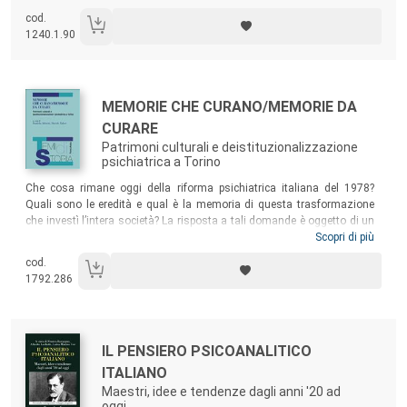
sin dagli esordi, presentano una raccolta di contributi critici che le
cod.
attraversano interamente, introdotta da un esame della situazione
1240.1.90
presente e delle prospettive future a breve-medio termine.
Autori:
Titolo:
MEMORIE CHE CURANO/MEMORIE DA
CURARE
Patrimoni culturali e deistituzionalizzazione
psichiatrica a Torino
Sommario:
Che cosa rimane oggi della riforma psichiatrica italiana del 1978?
Quali sono le eredità e qual è la memoria di questa trasformazione
che investì l’intera società? La risposta a tali domande è oggetto di un
variegato progetto di “storia applicata” che riguarda le memorie e i
Scopri di più
patrimoni culturali della deistituzionalizzazione, con una particolare
cod.
attenzione al caso torinese, contesto a lungo dimenticato, ma che
1792.286
permette di analizzare la complessità e la contraddittorietà di tale
processo in una grande città industriale con quattro manicomi tra i più
grandi d’Italia, tre dei quali quasi interamente destinati alle donne.
Autori:
Titolo:
IL PENSIERO PSICOANALITICO
ITALIANO
Maestri, idee e tendenze dagli anni '20 ad
oggi