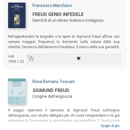
Autori:
Francesco Marchioro
Titolo:
FREUD GENIO INFEDELE
Identità di un ebreo tedesco irreligioso
Sommario:
Nell’approfondire la biografia e le opere di Sigmund Freud affiora con
sempre maggior frequenza la domanda sulla natura della sua
identità, l’essenza dell’ebraismo freudiano, il senso della sua genialità.
In quale clima familiare e religioso, entro quale contesto culturale e
cod.
sociale cresce dunque Freud, «il primogenito di una giovane madre,
1950.1.22
che da quest’aria, da questa terra, ricevette le prime indelebili
impressioni»?
Autori:
Rosa Romano Toscani
Titolo:
SIGMUND FREUD
L’origine dell’angoscia
Sommario:
Il saggio ripercorre il pensiero di Sigmund Freud sull’origine
dell’angoscia, uno studio obbligato per chi vuole intraprendere o ha già
intrapreso la formazione in psicoterapia psicoanalitica. E l’evoluzione
della psicoanalisi e le diverse applicazioni in setting modificati non
Scopri di più