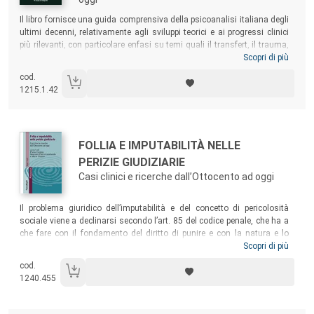
Sommario:
Il libro
fornisce una guida comprensiva della psicoanalisi italiana degli
ultimi decenni, relativamente agli sviluppi teorici e ai progressi clinici
più rilevanti, con particolare enfasi su temi quali il transfert, il trauma,
gli stati primitivi della mente e la metapsicologia, sui quali il pensiero
Scopri di più
psicoanalitico italiano ha dato contributi particolarmente significativi.
cod.
Una lettura utile sia per studenti interessati a conoscere i temi della
1215.1.42
psicoanalisi in Italia, sia per analisti esperti che vogliano approfondire
la teoria e la tecnica analitica italiana.
Autori:
Titolo:
FOLLIA E IMPUTABILITÀ NELLE
PERIZIE GIUDIZIARIE
Casi clinici e ricerche dall’Ottocento ad oggi
Sommario:
Il problema giuridico dell’imputabilità e del concetto di pericolosità
sociale viene a declinarsi secondo l’art. 85 del codice penale, che ha a
che fare con il fondamento del diritto di punire e con la natura e lo
scopo della pena. Una questione che fu al centro di un vivace dibattito
Scopri di più
tra Otto e Novecento. Il volume ricostruisce le vicende giuridiche di
cod.
quegli anni
concretamente
, attraverso le perizie psichiatriche di quanti
1240.455
– dai più noti ai meno noti – si alternarono sul teatro giudiziario,
giocando un ruolo che aiuta il lettore a penetrare nei meandri
dell’imputabilità.