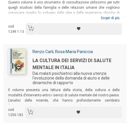
Sommario:
Questo volume è uno strumento di consultazione utilissimo per tutti
quegli studiosi della famiglia e delle relazioni umane che vogliono
conoscere meglio lo sviluppo delle idee e delle esperienze cliniche di
nove tra i più noti e carismatici pionieri di quel movimento che ha
Scopri di più
portato a una diffusione straordinaria delle teorie sistemiche e della
cod.
psicologia relazionale prima in Nord-America e poi in Europa. Il lettore
1249.1.13
troverà un materiale eccezionale, in gran parte inedito, sulla storia e lo
sviluppo della terapia familiare negli ultimi quarant’anni.
Autori:
Renzo Carli
,
Rosa Maria Paniccia
Titolo:
LA CULTURA DEI SERVIZI DI SALUTE
MENTALE IN ITALIA
Dai malati psichiatrici alla nuova utenza:
l'evoluzione della domanda di aiuto e delle
dinamiche di rapporto
Sommario:
Il volume presenta una lettura della storia, della cultura e delle
modalità d’intervento entro i servizi di salute mentale del nostro paese.
L’analisi delle vicende, che hanno profondamente cambiato
l’assistenza psichiatrica nel nostro paese, è condotta da psicologi
cod.
clinici e in una prospettiva psicosociale.
1250.182