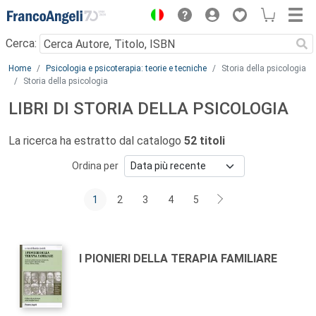
Menu
Cerca:
Main content
Home
Psicologia e psicoterapia: teorie e tecniche
Storia della psicologia
Storia della psicologia
LIBRI DI STORIA DELLA PSICOLOGIA
La ricerca ha estratto dal catalogo
52 titoli
Ordina per
1
2
3
4
5
Autori:
Titolo:
I PIONIERI DELLA TERAPIA FAMILIARE