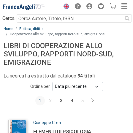
Menu
Cerca:
Main content
Home
Politica, diritto
Cooperazione allo sviluppo, rapporti nord-sud, emigrazione
LIBRI DI COOPERAZIONE ALLO
SVILUPPO, RAPPORTI NORD-SUD,
EMIGRAZIONE
La ricerca ha estratto dal catalogo
94 titoli
Ordina per
1
2
3
4
5
Autori:
Giuseppe Crea
Titolo:
ELEMENTI DI PSICOLOGIA