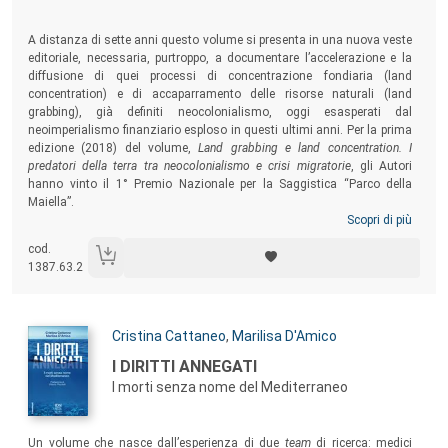
A distanza di sette anni questo volume si presenta in una nuova veste
editoriale, necessaria, purtroppo, a documentare l’accelerazione e la
diffusione di quei processi di concentrazione fondiaria (land
concentration) e di accaparramento delle risorse naturali (land
grabbing), già definiti neocolonialismo, oggi esasperati dal
neoimperialismo finanziario esploso in questi ultimi anni. Per la prima
edizione (2018) del volume,
Land grabbing e land concentration. I
predatori della terra tra neocolonialismo e crisi migratorie
, gli Autori
hanno vinto il 1° Premio Nazionale per la Saggistica “Parco della
Maiella”.
Scopri di più
cod.
1387.63.2
Autori:
Cristina Cattaneo
,
Marilisa D'Amico
Titolo:
I DIRITTI ANNEGATI
I morti senza nome del Mediterraneo
Sommario:
Un volume che nasce dall’esperienza di due
team
di ricerca: medici