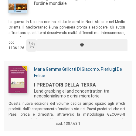
l'ordine mondiale
Sommario:
La guerra in Ucraina non ha zittito le armi in Nord Africa e nel Medio
Oriente. Il Mediterraneo è una polveriera pronta a esplodere. Gli autori
affrontano questi temi descrivendo realtà differenti ma interconnesse,
riunendo i pezzi di questo grande puzzle.
cod.
1136.126
Autori:
Maria Gemma Grillotti Di Giacomo
,
Pierluigi De
Felice
Titolo:
I PREDATORI DELLA TERRA
Land grabbing e land concentration tra
neocolonialismo e crisi migratorie
Sommario:
Questa nuova edizione del volume dedica ampio spazio agli effetti
prodotti dall’accaparramento fondiario sia nei Paesi predatori che nei
Paesi preda e dimostra, attraverso la metodologia GECOAGRI
LANDITALY, che land grabbing e land concentration, pur non essendo
cod. 1387.63.1
“facce della stessa medaglia”, hanno uguali radici e potranno trovare
una soluzione comune.