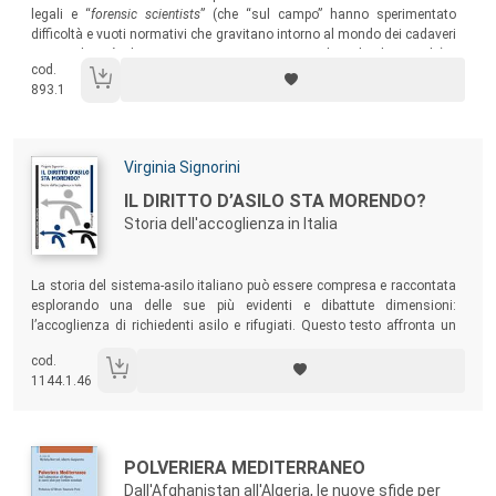
legali e “
forensic scientists
” (che “sul campo” hanno sperimentato
difficoltà e vuoti normativi che gravitano intorno al mondo dei cadaveri
senza identità, dei minori non accompagnati e dei richiedenti asilo) e
cod.
giuristi (che cercano di fornire risposte e soluzioni ad alcune delle
893.1
problematiche emerse e connesse al tema delle migrazioni verso
l’Europa).
Autori:
Virginia Signorini
Titolo:
IL DIRITTO D’ASILO STA MORENDO?
Storia dell'accoglienza in Italia
Sommario:
La storia del sistema-asilo italiano può essere compresa e raccontata
esplorando una delle sue più evidenti e dibattute dimensioni:
l’accoglienza di richiedenti asilo e rifugiati. Questo testo affronta un
pezzo di questa storia, grazie alle narrazioni di operatori, rifugiati,
cod.
volontari, docenti di lingua italiana ed esperti che negli anni hanno
1144.1.46
vissuto il continuo modificarsi dell’accoglienza in Italia.
Autori:
Titolo:
POLVERIERA MEDITERRANEO
Dall'Afghanistan all'Algeria, le nuove sfide per