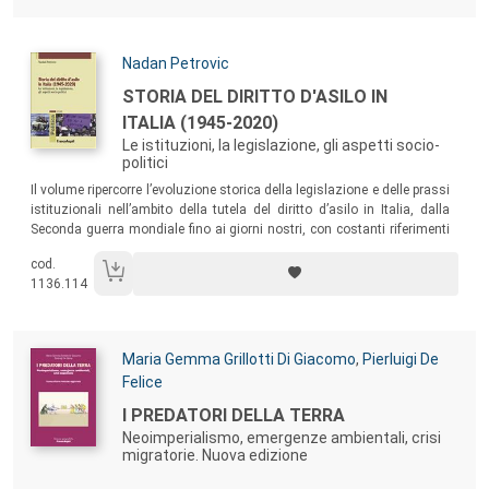
e dello sviluppo.
Autori:
Nadan Petrovic
Titolo:
STORIA DEL DIRITTO D'ASILO IN
ITALIA (1945-2020)
Le istituzioni, la legislazione, gli aspetti socio-
politici
Sommario:
Il volume ripercorre l’evoluzione storica della legislazione e delle prassi
istituzionali nell’ambito della tutela del diritto d’asilo in Italia, dalla
Seconda guerra mondiale fino ai giorni nostri, con costanti riferimenti
al contesto internazionale e al processo di armonizzazione
cod.
comunitaria volto alla creazione del Sistema Europeo Comune d’Asilo.
1136.114
Autori:
Maria Gemma Grillotti Di Giacomo
,
Pierluigi De
Felice
Titolo:
I PREDATORI DELLA TERRA
Neoimperialismo, emergenze ambientali, crisi
migratorie. Nuova edizione
Sommario: