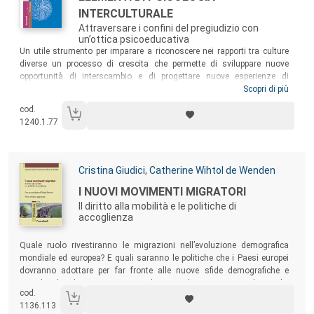
INTERCULTURALE
Attraversare i confini del pregiudizio con
un’ottica psicoeducativa
Sommario:
Un utile strumento per imparare a riconoscere nei rapporti tra culture
diverse un processo di crescita che permette di sviluppare nuove
opportunità di interscambio e di progettare nuove esperienze di
convivenza. Lo scopo è quello di acquisire una visione delle differenze
Scopri di più
aperta a prospettive innovative di comprensione e di accoglienza
cod.
reciproca, che aiutino a varcare i confini delle diffidenze per
1240.1.77
sperimentare una nuova identità. Un’identità arricchita da mondi
diversi che si incontrano.
Autori:
Cristina Giudici
,
Catherine Wihtol de Wenden
Titolo:
I NUOVI MOVIMENTI MIGRATORI
Il diritto alla mobilità e le politiche di
accoglienza
Sommario:
Quale ruolo rivestiranno le migrazioni nell’evoluzione demografica
mondiale ed europea? E quali saranno le politiche che i Paesi europei
dovranno adottare per far fronte alle nuove sfide demografiche e
sociali? Il volume si propone di rispondere a queste domande,
cod.
disegnando un quadro del fenomeno migratorio attuale e
1136.113
accompagnando il lettore in una riflessione sui temi della popolazione