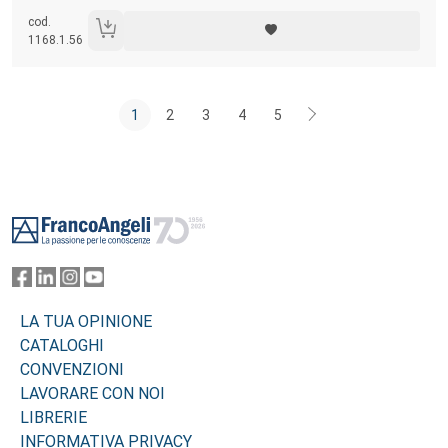
internazionale adeguata ai tempi? Questo libro è per chi ama la
cod.
cooperazione e vorrebbe che servisse davvero a rendere lo sviluppo
1168.1.56
migliore di com’è oggi.
1
2
3
4
5
Footer
LA TUA OPINIONE
CATALOGHI
CONVENZIONI
LAVORARE CON NOI
LIBRERIE
INFORMATIVA PRIVACY