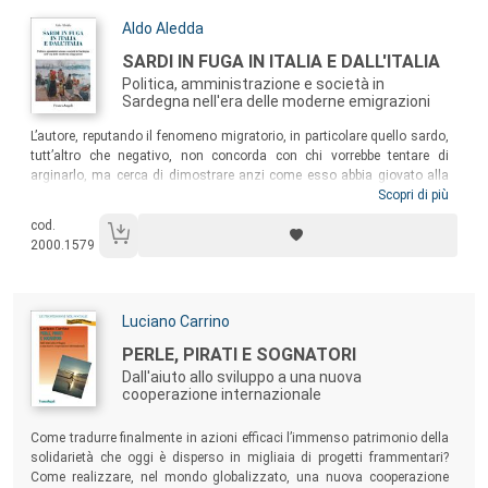
Autori:
Aldo Aledda
Titolo:
SARDI IN FUGA IN ITALIA E DALL'ITALIA
Politica, amministrazione e società in
Sardegna nell'era delle moderne emigrazioni
Sommario:
L’autore, reputando il fenomeno migratorio, in particolare quello sardo,
tutt’altro che negativo, non concorda con chi vorrebbe tentare di
arginarlo, ma cerca di dimostrare anzi come esso abbia giovato alla
società aiutandola a crescere e migliorare. Questo volume intende
Scopri di più
dimostrare quanto la società sarda, la politica e l’amministrazione
cod.
siano responsabili dell’abbandono del territorio da parte di tanti sardi.
2000.1579
Allo stesso modo, nel proporre rimedi alle distorsioni create, cerca di
offrire un ulteriore paradigma interpretativo dell’emigrazione italiana, in
particolare di quella meridionale e insulare.
Autori:
Luciano Carrino
Titolo:
PERLE, PIRATI E SOGNATORI
Dall'aiuto allo sviluppo a una nuova
cooperazione internazionale
Sommario:
Come tradurre finalmente in azioni efficaci l’immenso patrimonio della
solidarietà che oggi è disperso in migliaia di progetti frammentari?
Come realizzare, nel mondo globalizzato, una nuova cooperazione