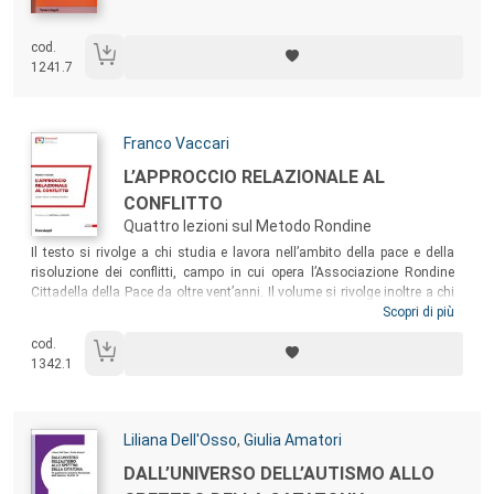
cod.
1241.7
Autori:
Franco Vaccari
Titolo:
L’APPROCCIO RELAZIONALE AL
CONFLITTO
Quattro lezioni sul Metodo Rondine
Sommario:
Il testo si rivolge a chi studia e lavora nell’ambito della pace e della
risoluzione dei conflitti, campo in cui opera l’Associazione Rondine
Cittadella della Pace da oltre vent’anni. Il volume si rivolge inoltre a chi
si occupa di educazione e formazione, sia a scuola sia nel sociale,
Scopri di più
come offerta di un nuovo paradigma per stimolare letture originali delle
cod.
proprie esperienze professionali e come supporto scientifico ai percorsi
1342.1
formativi di Rondine Academy, l’accademia dell’Associazione nata con
l’obiettivo di far fiorire talenti e relazioni generative.
Autori:
Liliana Dell'Osso
,
Giulia Amatori
Titolo:
DALL’UNIVERSO DELL’AUTISMO ALLO