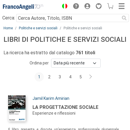
Menu
Cerca:
Main content
Home
Politiche e servizi sociali
Politiche e servizi sociali
LIBRI DI POLITICHE E SERVIZI SOCIALI
La ricerca ha estratto dal catalogo
761 titoli
Ordina per
1
2
3
4
5
Autori:
Jamil Karim Amirian
Titolo:
LA PROGETTAZIONE SOCIALE
Esperienze e riflessioni
Sommario:
Il libro presenta e discute un’esperienza professionale pluriennale,