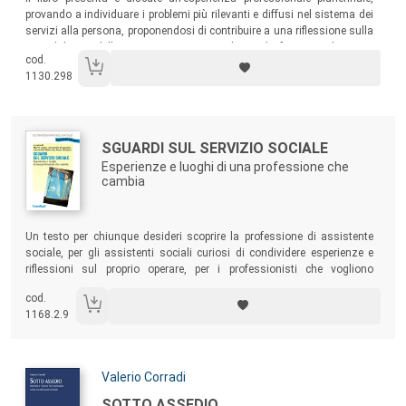
provando a individuare i problemi più rilevanti e diffusi nel sistema dei
servizi alla persona, proponendosi di contribuire a una riflessione sulla
metodologia della progettazione sociale e di fornire indicazioni
cod.
semplici e pratiche, grazie anche all’analisi di molti esempi e casi reali,
1130.298
sulle principali criticità operative.
Autori:
Titolo:
SGUARDI SUL SERVIZIO SOCIALE
Esperienze e luoghi di una professione che
cambia
Sommario:
Un testo per chiunque desideri scoprire la professione di assistente
sociale, per gli assistenti sociali curiosi di condividere esperienze e
riflessioni sul proprio operare, per i professionisti che vogliono
approfondire profilo e competenze di una figura con cui sono aperti
cod.
ampi spazi di collaborazione nel mondo del welfare, per gli studenti
1168.2.9
che si preparano a svolgere la professione e i docenti e supervisori che
ne accompagnano la formazione.
Autori:
Valerio Corradi
Titolo:
SOTTO ASSEDIO