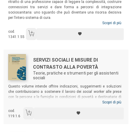
ritratto di una professione capace di leggere la complessità, costruire
connessioni tra servizi e dare forma a percorsi di integrazione
sociosanitaria: uno sguardo che può diventare una risorsa decisiva
per l’intero sistema di cura.
Scopri di più
cod.
1341.1.55
Autori:
Titolo:
SERVIZI SOCIALI E MISURE DI
CONTRASTO ALLA POVERTÀ
Teorie, pratiche e strumenti per gli assistenti
sociali
Sommario:
Questo volume intende offrire indicazioni, suggerimenti e soluzioni
che contribuiscano a sostenere il lavoro dei
social worker
alle prese
con le persone e le famiglie in condizioni di povertà e destinatarie di
misure di attivazione e inclusione sociale, nel quadro più ampio del
Scopri di più
Reddito di Cittadinanza. I contributi raccolti affrontano le sfide poste al
cod.
servizio sociale in termini metodologici, organizzativi e deontologici,
119.1.6
secondo un articolato mosaico di competenze professionali utili agli
assistenti sociali per fronteggiare la povertà nelle sue numerose
sfaccettature.