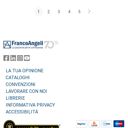
1
2
3
4
5
Footer
LA TUA OPINIONE
CATALOGHI
CONVENZIONI
LAVORARE CON NOI
LIBRERIE
INFORMATIVA PRIVACY
ACCESSIBILITÁ