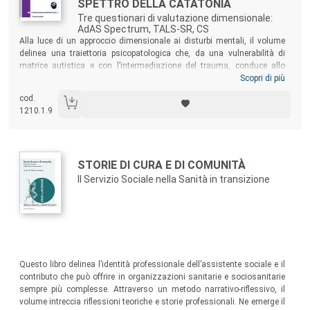
SPETTRO DELLA CATATONIA
Tre questionari di valutazione dimensionale:
AdAS Spectrum, TALS-SR, CS
Sommario:
Alla luce di un approccio dimensionale ai disturbi mentali, il volume
delinea una traiettoria psicopatologica che, da una vulnerabilità di
matrice autistica e con l’intermediazione del trauma, conduce allo
sviluppo di numerose condizioni morbose. Si tratta di un percorso che,
Scopri di più
se non intercettato e adeguatamente trattato, può sfociare nella più
cod.
severa manifestazione della patologia mentale, la catatonia,
1210.1.9
erroneamente ritenuta estinta, eppure ancora presente nell’ultimo
decennio, e in particolare durante la recente pandemia di Covid-19.
Autori:
Titolo:
STORIE DI CURA E DI COMUNITÀ
Il Servizio Sociale nella Sanità in transizione
Sommario:
Questo libro delinea l’identità professionale dell’assistente sociale e il
contributo che può offrire in organizzazioni sanitarie e sociosanitarie
sempre più complesse. Attraverso un metodo narrativo-riflessivo, il
volume intreccia riflessioni teoriche e storie professionali. Ne emerge il