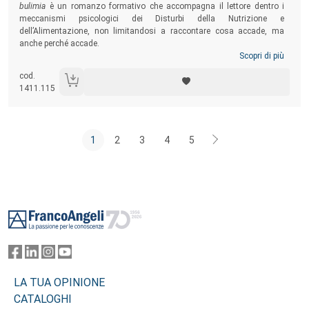
bulimia
è un romanzo formativo che accompagna il lettore dentro i
meccanismi psicologici dei Disturbi della Nutrizione e
dell’Alimentazione, non limitandosi a raccontare cosa accade, ma
anche perché accade.
Scopri di più
cod.
1411.115
1
2
3
4
5
Footer
LA TUA OPINIONE
CATALOGHI