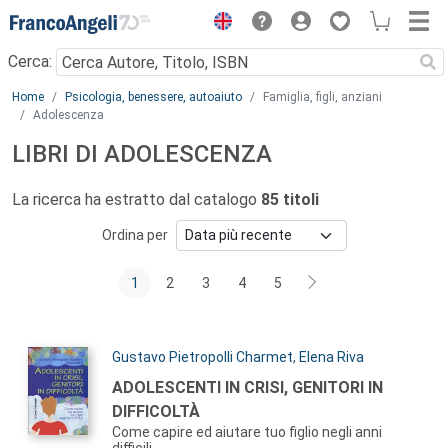
Menu
Cerca:
Main content
Home
Psicologia, benessere, autoaiuto
Famiglia, figli, anziani
Adolescenza
LIBRI DI ADOLESCENZA
La ricerca ha estratto dal catalogo
85 titoli
Ordina per
1
2
3
4
5
Autori:
Gustavo Pietropolli Charmet
,
Elena Riva
Titolo:
ADOLESCENTI IN CRISI, GENITORI IN
DIFFICOLTÀ
Come capire ed aiutare tuo figlio negli anni