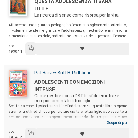
Titolo:
QUESTA ADOLESCENZA TI SARÀ
UTILE
La ricerca di senso come risorsa per la vita
Sommario:
Attraverso uno sguardo pedagogico fenomenologicamente orientato,
il volume intende ri-significare l’adolescenza, mettendone in rilievo la
dimensione esistenziale, radicata nell’essenza della persona: l’essere-
per-il-senso. Dalle sue pagine emerge come il dinamismo della ricerca
cod.
di senso contribuisca in modo cruciale al processo auto-formativo
1930.11
lungo l’arco dell’intera esistenza.
Autori:
Pat Harvey
,
Britt H. Rathbone
Titolo:
ADOLESCENTI CON EMOZIONI
INTENSE
Come gestire con la DBT le sfide emotive e
comportamentali di tuo figlio
Sommario:
Scritto da esperti psicoterapeuti dell’adolescenza, questo libro propone
strumenti utili ed efficaci per aiutare sia te che tuo figlio adolescente a
gestire emozioni e comportamenti usando la terapia dialettico
comportamentale (DBT). Troverai spunti per capire meglio lui e
Scopri di più
insieme strategie per rispondere ai comportamenti problematici e
cod.
prenderti cura di te stesso e della tua famiglia. Una guida
1414.15