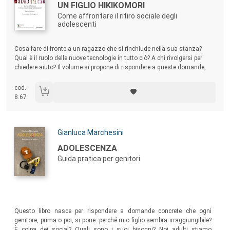
Titolo:
UN FIGLIO HIKIKOMORI
Come affrontare il ritiro sociale degli
adolescenti
Sommario:
Cosa fare di fronte a un ragazzo che si rinchiude nella sua stanza?
Qual è il ruolo delle nuove tecnologie in tutto ciò? A chi rivolgersi per
chiedere aiuto? Il volume si propone di rispondere a queste domande,
con l’obiettivo di fornire una chiave interpretativa e una bussola
orientativa a chi vive o si confronta con l’isolamento volontario.
cod.
8.67
Autori:
Gianluca Marchesini
Titolo:
ADOLESCENZA
Guida pratica per genitori
Sommario:
Questo libro nasce per rispondere a domande concrete che ogni
genitore, prima o poi, si pone: perché mio figlio sembra irraggiungibile?
È colpa dei social? Quali sono i suoi bisogni? Noi adulti stiamo