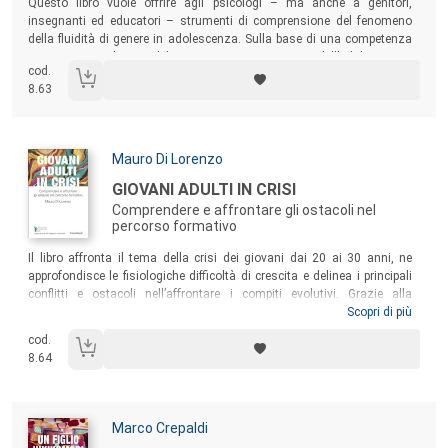
Questo libro vuole offrire agli psicologi – ma anche a genitori,
insegnanti ed educatori – strumenti di comprensione del fenomeno
della fluidità di genere in adolescenza. Sulla base di una competenza
maturata in molti anni di lavoro come psicoterapeute dell’adolescenza,
cod.
le autrici offrono possibili risposte alle molte domande che oggi gli
8.63
adulti si pongono rispetto all’identità di genere in adolescenza.
Autori:
Mauro Di Lorenzo
Titolo:
GIOVANI ADULTI IN CRISI
Comprendere e affrontare gli ostacoli nel
percorso formativo
Sommario:
Il libro affronta il tema della crisi dei giovani dai 20 ai 30 anni, ne
approfondisce le fisiologiche difficoltà di crescita e delinea i principali
conflitti e ostacoli nell’affrontare i compiti evolutivi. Grazie alla
presentazione di numerosi casi esemplificativi tratti dall’esperienza
Scopri di più
dell’autore, il volume fornisce ai terapeuti e agli operatori che
cod.
incontrano giovani adulti in crisi (ma anche ai loro genitori) utili spunti
8.64
per aiutare questi giovani a uscire dal labirinto formativo.
Autori:
Marco Crepaldi