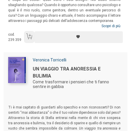
sbagliando qualcosa? Quando è opportuno consultare uno psicologo e
qual è il mio ruolo, come genitore, dentro un eventuale percorso di
cura? Con un linguaggio chiaro e attuale, il testo accompagna il lettore
attraverso i passaggi più delicati dell’adolescenza contemporanea.
Scopri di più
cod.
239.359
Autori:
Veronica Torricelli
Titolo:
UN VIAGGIO TRA ANORESSIA E
BULIMIA
Come trasformare i pensieri che ti fanno
sentire in gabbia
Sommario:
Ti è mai capitato di guardarti allo specchio e non riconoscerti? Di non
sentirti “mai abbastanza” o che il tuo valore dipendesse solo dal peso?
Attraverso la storia di Stella entrerai nella mente di chi vive sospesa
tra anoressia e bulimia, tra il desiderio di sparire e quello di riempire un
vuoto che sembra impossibile da colmare.
Un viaggio tra anoressia e