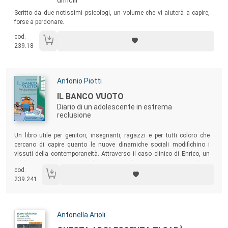
difficili
Sommario:
Scritto da due notissimi psicologi, un volume che vi aiuterà a capire,
forse a perdonare.
cod.
239.18
Autori:
Antonio Piotti
Titolo:
IL BANCO VUOTO
Diario di un adolescente in estrema
reclusione
Sommario:
Un libro utile per genitori, insegnanti, ragazzi e per tutti coloro che
cercano di capire quanto le nuove dinamiche sociali modifichino i
vissuti della contemporaneità. Attraverso il caso clinico di Enrico, un
adolescente che non ce la fa a vivere nel nostro contesto sociale, il
cod.
testo tenta di cogliere le ragioni di un comportamento così estremo
239.241
come il ritiro dalla società.
Autori:
Antonella Arioli