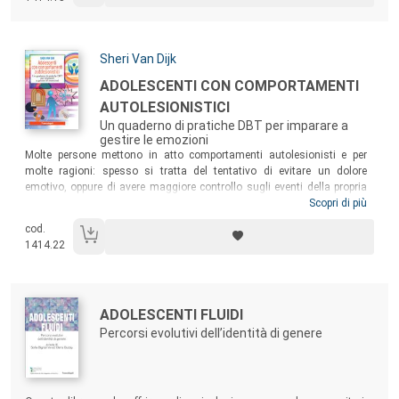
fondamentale per scoprire un nuovo modo di vivere insieme e lavorare
per un cambiamento positivo.
Autori:
Sheri Van Dijk
Titolo:
ADOLESCENTI CON COMPORTAMENTI
AUTOLESIONISTICI
Un quaderno di pratiche DBT per imparare a
gestire le emozioni
Sommario:
Molte persone mettono in atto comportamenti autolesionisti e per
molte ragioni: spesso si tratta del tentativo di evitare un dolore
emotivo, oppure di avere maggiore controllo sugli eventi della propria
vita, o semplicemente di provare qualcosa di diverso dalla sensazione
Scopri di più
di intorpidimento della quotidianità. Fortunatamente esistono
cod.
modalità più sane e sicure per trovare sollievo emotivo. Questa guida
1414.22
pratica può aiutare a trovarle e a metterle in atto.
Autori:
Titolo:
ADOLESCENTI FLUIDI
Percorsi evolutivi dell’identità di genere
Sommario: