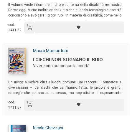
Sommario:
Il volume vuole informare il lettore sul tema della disabilità nel nostro
Paese oggi. Viene inoltre evidenziato che quando tecnologia e società
concorrono a svolgere i propri ruoli in materia di disabilità, come nello
sport, il disabile riesce a vivere correttamente la propria condizione
cod.
umana.
1411.52
Autori:
Mauro Marcantoni
Titolo:
I CIECHI NON SOGNANO IL BUIO
Vivere con successo la cecità
Sommario:
Un invito a
vedere
oltre i luoghi comuni! Dai racconti – numerosi e
diversissimi – dei ciechi che ce l’hanno fatta, le piccole e grandi
strategie che portano al successo, ma soprattutto al superamento
degli ostacoli dovuti non solo alla cecità, ma anche alla cultura
cod.
corrente.
1411.57
Autori:
Nicola Ghezzani