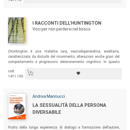
1411.76
condizione – ragazzi, familiari, medici e operatori – si pone.
Autori:
Titolo:
I RACCONTI DELL'HUNTINGTON
Voci per non perdersi nel bosco
Sommario:
L’Huntington è una malattia rara, neurodegenerativa, ereditaria,
caratterizzata da disturbi del movimento, alterazioni anche gravi del
comportamento e progressivo deterioramento cognitivo. In questo
libro prendono parola i malati di Huntington e chi è loro vicino:
cod.
familiari, amici, professionisti della cura. I temi di queste pagine
1411.105
riguardano però tutti.
Autori:
Andrea Mannucci
Titolo:
LA SESSUALITÀ DELLA PERSONA
DIVERSABILE
Sommario:
Frutto della lunga esperienza di dialogo e formazione dell’autore,