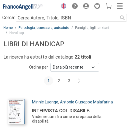
Menu
Cerca:
Main content
Home
Psicologia, benessere, autoaiuto
Famiglia, figli, anziani
Handicap
LIBRI DI HANDICAP
La ricerca ha estratto dal catalogo
22 titoli
Ordina per
1
2
3
Autori:
Minnie Luongo
,
Antonio Giuseppe Malafarina
Titolo:
INTERVISTA COL DISABILE.
Vademecum fra cime e crepacci della
disabilità