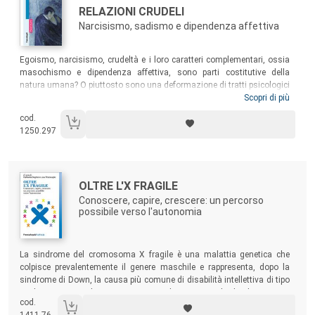
Titolo:
RELAZIONI CRUDELI
Narcisismo, sadismo e dipendenza affettiva
Sommario:
Egoismo, narcisismo, crudeltà e i loro caratteri complementari, ossia
masochismo e dipendenza affettiva, sono parti costitutive della
natura umana? O piuttosto sono una deformazione di tratti psicologici
che avrebbero potuto avere un miglior destino? L’Autore risponde a
Scopri di più
questa domanda attraverso avvincenti storie cliniche e psicobiografie
cod.
di icone della cultura come Ingmar Bergman (“un egoista”, secondo la
1250.297
sua stessa definizione) e il fondatore del sadismo, il marchese De
Sade.
Autori:
Titolo:
OLTRE L'X FRAGILE
Conoscere, capire, crescere: un percorso
possibile verso l'autonomia
Sommario:
La sindrome del cromosoma X fragile è una malattia genetica che
colpisce prevalentemente il genere maschile e rappresenta, dopo la
sindrome di Down, la causa più comune di disabilità intellettiva di tipo
ereditario. Con un linguaggio essenziale ma puntuale, il volume cerca
cod.
di dare risposte ai tanti quesiti che chi viene in contatto con questa