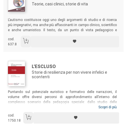
Teorie, casi clinici, storie di vita
Sommario:
L’autismo costituisce oggi uno degli argomenti di studio e di ricerca
più impegnativi, ma anche più affascinanti in campo clinico, scientifico
e anche umanistico. Il testo, da un punto di vista pedagogico e
didattico, si pone come una valida introduzione allo studio
cod.
dell’autismo, rivolgendosi al mondo delle famiglie, della scuola e di
637.8
tutti gli educatori e operatori interessati ad accostarsi alla conoscenza
di questa sindrome.
Autori:
Titolo:
L'ESCLUSO
Storie di resilienza per non vivere infelici e
scontenti
Sommario:
Puntando sul potenziale euristico e formativo delle narrazioni, il
volume offre diversi percorsi di approfondimento all’interno del
complesso scenario della pedagogia speciale: dallo studio delle
famiglie con disabilità, alla valorizzazione dei processi di
Scopri di più
autodeterminazione e di emancipazione delle persone con disabilità,
cod.
alla promozione dei progetti di vita e delle diverse e possibili traiettorie
1750.18
di senso. Un testo per studenti in formazione – verso la professione di