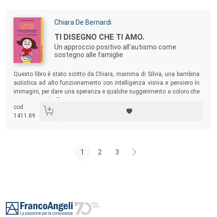
educatore, di docente, di insegnante di sostegno, di pedagogista – o
per lettori attenti al “potere” delle storie di vita.
Autori:
Chiara De Bernardi
Titolo:
TI DISEGNO CHE TI AMO.
Un approccio positivo all'autismo come
sostegno alle famiglie
Sommario:
Questo libro è stato scritto da Chiara, mamma di Silvia, una bambina
autistica ad alto funzionamento con intelligenza visiva e pensiero in
immagini, per dare una speranza e qualche suggerimento a coloro che
si trovano ad affrontare un percorso con una persona autistica. Con
cod.
esempi pratici e un pizzico di ironia l’autrice spiega che la vita con un
1411.89
autistico ha lati assolutamente positivi, senza negare la drammaticità
di certi momenti.
1
2
3
Footer