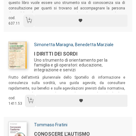
questo libro vuole essere uno strumento sia di conoscenza sia di
consultazione per quanti si trovano ad accompagnare la persona
diversabile nel suo cammino verso un’autodeterminazione che ne
cod.
migliori la qualità di vita complessiva.
637.11
Autori:
Simonetta Maragna
,
Benedetta Marziale
Titolo:
I DIRITTI DEI SORDI
Uno strumento di orientamento per la
famiglia e gli operatori: educazione,
integrazione e servizi
Sommario:
Frutto dell’attività pluriennale dello Sportello di informazione e
consulenza sulla sordità, una guida agevole, da consultare
rapidamente, sui benefici e sulle agevolazioni previsti dalla normativa,
per poter scegliere o consigliare in modo consapevole
a chi
chiedere,
cod.
cosa
chiedere
e
come
chiedere quello che si ha diritto di avere.
1411.53
Autori:
Tommaso Fratini
Titolo:
CONOSCERE L'AUTISMO