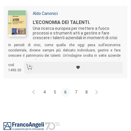
Autori:
Aldo Canonici
Titolo:
L'ECONOMIA DEI TALENTI.
Una ricerca europea per mettere a fuoco
processi e strumenti atti a gestire e fare
crescere i talenti aziendali in momenti di crisi
Sommario:
In periodi di crisi, come quella che oggi pesa sull’economia
occidentale, diviene sempre più delicato individuare, gestire e fare
crescere il patrimonio dei talenti. Un’indagine svolta in sette aziende
europee, tra quelle di maggior successo, ci aiuta a conoscere quali
cod.
sono gli strumenti che possono aiutarci in questo compito.
1490.30
4
5
6
7
8
Footer