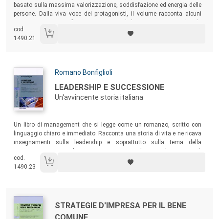
basato sulla massima valorizzazione, soddisfazione ed energia delle
persone. Dalla viva voce dei protagonisti, il volume racconta alcuni
casi concreti e significative esperienze di benessere in azienda, da
cod.
Bmw a Ikea, da Ibm a Martini & Rossi, passando da una PMI, la Robur,
1490.21
fino alla Luxottica.
Autori:
Romano Bonfiglioli
Titolo:
LEADERSHIP E SUCCESSIONE
Un'avvincente storia italiana
Sommario:
Un libro di management che si legge come un romanzo, scritto con
linguaggio chiaro e immediato. Racconta una storia di vita e ne ricava
insegnamenti sulla leadership e soprattutto sulla tema della
successione in azienda: questione oggi centrale per molte imprese di
cod.
prima e seconda generazione.
1490.23
Autori:
Titolo:
STRATEGIE D'IMPRESA PER IL BENE
COMUNE