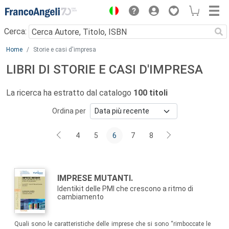
Menu
Cerca:
Main content
Home
Storie e casi d'impresa
LIBRI DI STORIE E CASI D'IMPRESA
La ricerca ha estratto dal catalogo
100 titoli
Ordina per
4
5
6
7
8
Autori:
Titolo:
IMPRESE MUTANTI.
Identikit delle PMI che crescono a ritmo di
cambiamento
Sommario:
Quali sono le caratteristiche delle imprese che si sono “rimboccate le