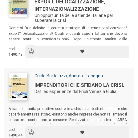
Titolo:
EXPORT, DELOCALIZZAZIONE,
INTERNAZIONALIZZAZIONE
Un'opportunità delle aziende italiane per
superare la crisi
Sommario:
Come si fa a definire la corretta strategia di internazionalizzazione?
Export? Delocalizzazione? Quali e quanti sono i fattori che devono
essere tenuti in considerazione? Dopo un’attenta analisi delle
caratteristiche delle PMI italiane, il volume propone un manuale pratico
cod.
che prende in considerazione tutti i passi che l’imprenditore deve fare
1490.43
per garantirsi il successo nell’affrontare il mercato globale.
Autori:
Guido Bortoluzzi
,
Andrea Tracogna
Titolo:
IMPRENDITORI CHE SFIDANO LA CRISI.
Dati ed esperienze dal Friuli Venezia Giulia
Sommario:
A fianco di unità produttive costrette a chiudere i battenti e di altre che
caparbiamente resistono, esistono anche imprese che non rallentano il
passo ma continuano a crescere. Realizzato su iniziativa di AREA
Science Park, il principale parco scientifico e tecnologico italiano, il
cod.
volume approfondisce questo fenomeno, analizzando dati e tendenze
1490.44
a livello settoriale e distrettuale ed esperienze aziendali di