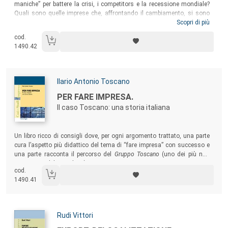
maniche” per battere la crisi, i competitors e la recessione mondiale?
Quali sono quelle imprese che, affrontando il cambiamento, si sono
evolute e perché ci sono riuscite? Partendo da un’indagine sui
Scopri di più
comportamenti “virtuosi” di alcune aziende del vicentino che,
cod.
nonostante la crisi, hanno ottenuto una crescita significativa negli
1490.42
ultimi tre anni, il volume cerca di rispondere a questi interrogativi.
Autori:
Ilario Antonio Toscano
Titolo:
PER FARE IMPRESA.
Il caso Toscano: una storia italiana
Sommario:
Un libro ricco di consigli dove, per ogni argomento trattato, una parte
cura l’aspetto più didattico del tema di “fare impresa” con successo e
una parte racconta il percorso del
Gruppo Toscano
(uno dei più noti
gruppi immobiliari italiani).
cod.
1490.41
Autori:
Rudi Vittori