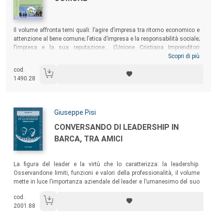
Sommario:
Il volume affronta temi quali: l’agire d’impresa tra ritorno economico e
attenzione al bene comune; l’etica d’impresa e la responsabilità sociale;
l’impresa e la sua reputazione... L’Unione Cristiana Imprenditori
Dirigenti cerca qui di dare il proprio contributo al dibattito intorno
Scopri di più
all’agire d’impresa, partendo dall’idea che le vie della testimonianza
cod.
cristiana passano anche attraverso l’esercizio della responsabilità del
1490.28
professionista, dell’imprenditore e del dirigente d’azienda.
Autori:
Giuseppe Pisi
Titolo:
CONVERSANDO DI LEADERSHIP IN
BARCA, TRA AMICI
Sommario:
La figura del leader e la virtù che lo caratterizza: la leadership.
Osservandone limiti, funzioni e valori della professionalità, il volume
mette in luce l’importanza aziendale del leader e l’umanesimo del suo
ruolo.
cod.
2001.88