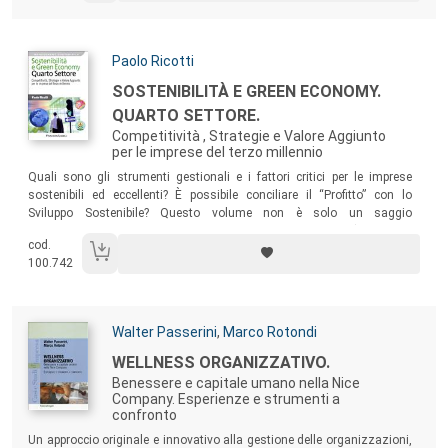
cambiamento strategico.
Autori:
Paolo Ricotti
Titolo:
SOSTENIBILITÀ E GREEN ECONOMY.
QUARTO SETTORE.
Competitività , Strategie e Valore Aggiunto
per le imprese del terzo millennio
Sommario:
Quali sono gli strumenti gestionali e i fattori critici per le imprese
sostenibili ed eccellenti? È possibile conciliare il “Profitto” con lo
Sviluppo Sostenibile? Questo volume non è solo un saggio
appassionato sui veri scopi della vita, ma la dimostrazione (attraverso
cod.
casi reali di imprese) che la via del “bene” può essere praticata già
100.742
oggi.
Autori:
Walter Passerini
,
Marco Rotondi
Titolo:
WELLNESS ORGANIZZATIVO.
Benessere e capitale umano nella Nice
Company. Esperienze e strumenti a
confronto
Sommario:
Un approccio originale e innovativo alla gestione delle organizzazioni,