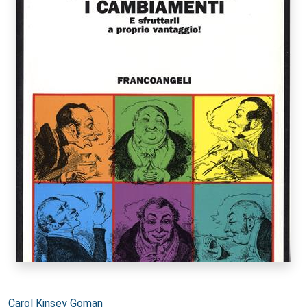
Autori:
Carol Kinsey Goman