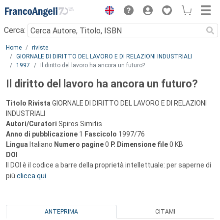
Menu
Cerca:
Main content
Home
riviste
GIORNALE DI DIRITTO DEL LAVORO E DI RELAZIONI INDUSTRIALI
1997
Il diritto del lavoro ha ancora un futuro?
Il diritto del lavoro ha ancora un futuro?
Titolo Rivista
GIORNALE DI DIRITTO DEL LAVORO E DI RELAZIONI
INDUSTRIALI
Autori/Curatori
Spiros Simitis
Anno di pubblicazione
1
Fascicolo
1997/76
Lingua
Italiano
Numero pagine
0
P.
Dimensione file
0 KB
DOI
Il DOI è il codice a barre della proprietà intellettuale: per saperne di
più
clicca qui
ANTEPRIMA
CITAMI