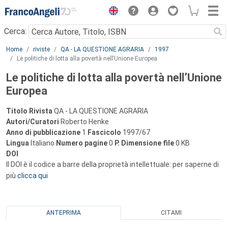
Menu
Cerca:
Main content
Home
riviste
QA - LA QUESTIONE AGRARIA
1997
Le politiche di lotta alla povertà nell’Unione Europea
Le politiche di lotta alla povertà nell’Unione
Europea
Titolo Rivista
QA - LA QUESTIONE AGRARIA
Autori/Curatori
Roberto Henke
Anno di pubblicazione
1
Fascicolo
1997/67
Lingua
Italiano
Numero pagine
0
P.
Dimensione file
0 KB
DOI
Il DOI è il codice a barre della proprietà intellettuale: per saperne di
più
clicca qui
ANTEPRIMA
CITAMI