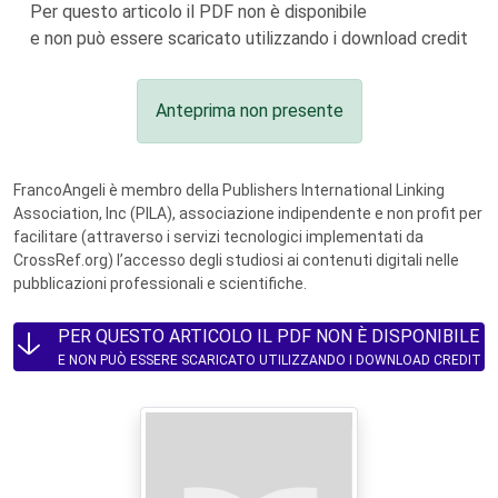
Per questo articolo il PDF non è disponibile
e non può essere scaricato utilizzando i download credit
Anteprima non presente
FrancoAngeli è membro della Publishers International Linking
Association, Inc (PILA), associazione indipendente e non profit per
facilitare (attraverso i servizi tecnologici implementati da
CrossRef.org) l’accesso degli studiosi ai contenuti digitali nelle
pubblicazioni professionali e scientifiche.
PER QUESTO ARTICOLO IL PDF NON È DISPONIBILE
E NON PUÒ ESSERE SCARICATO UTILIZZANDO I DOWNLOAD CREDIT