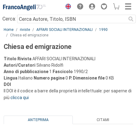
Menu
Cerca:
Main content
Home
riviste
AFFARI SOCIALI INTERNAZIONALI
1990
Chiesa ed emigrazione
Chiesa ed emigrazione
Titolo Rivista
AFFARI SOCIALI INTERNAZIONALI
Autori/Curatori
Silvano Ridolfi
Anno di pubblicazione
1
Fascicolo
1990/2
Lingua
Italiano
Numero pagine
0
P.
Dimensione file
0 KB
DOI
Il DOI è il codice a barre della proprietà intellettuale: per saperne di
più
clicca qui
ANTEPRIMA
CITAMI