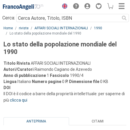
Menu
Cerca:
Main content
Home
riviste
AFFARI SOCIALI INTERNAZIONALI
1990
Lo stato della popolazione mondiale del 1990
Lo stato della popolazione mondiale del
1990
Titolo Rivista
AFFARI SOCIALI INTERNAZIONALI
Autori/Curatori
Raimondo Cagiano de Azevedo
Anno di pubblicazione
1
Fascicolo
1990/4
Lingua
Italiano
Numero pagine
0
P.
Dimensione file
0 KB
DOI
Il DOI è il codice a barre della proprietà intellettuale: per saperne di
più
clicca qui
ANTEPRIMA
CITAMI