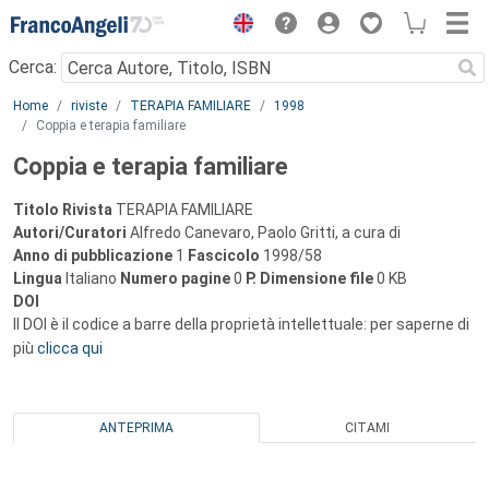
Menu
Cerca:
Main content
Home
riviste
TERAPIA FAMILIARE
1998
Coppia e terapia familiare
Coppia e terapia familiare
Titolo Rivista
TERAPIA FAMILIARE
Autori/Curatori
Alfredo Canevaro, Paolo Gritti, a cura di
Anno di pubblicazione
1
Fascicolo
1998/58
Lingua
Italiano
Numero pagine
0
P.
Dimensione file
0 KB
DOI
Il DOI è il codice a barre della proprietà intellettuale: per saperne di
più
clicca qui
ANTEPRIMA
CITAMI