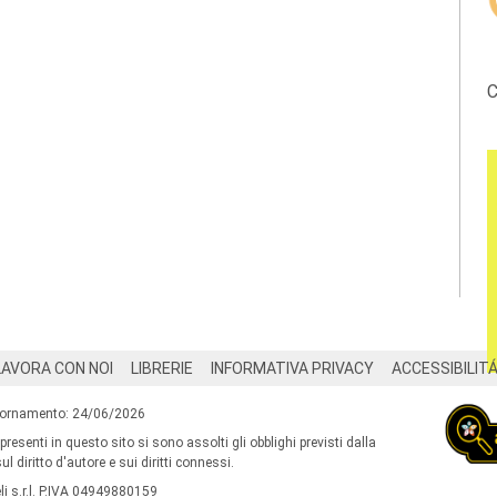
C
LAVORA CON NOI
LIBRERIE
INFORMATIVA PRIVACY
ACCESSIBILIT
iornamento: 24/06/2026
 presenti in questo sito si sono assolti gli obblighi previsti dalla
l diritto d'autore e sui diritti connessi.
i s.r.l. P.IVA 04949880159