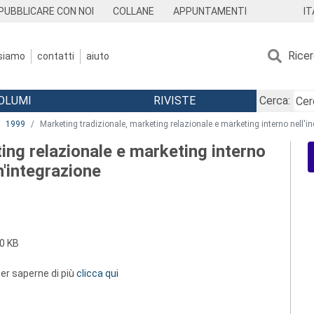
IT
PUBBLICARE CON NOI
COLLANE
APPUNTAMENTI
Rice
 siamo
contatti
aiuto
OLUMI
RIVISTE
Cerca:
1999
Marketing tradizionale, marketing relazionale e marketing interno nell'in
ing relazionale e marketing interno
un'integrazione
0 KB
 per saperne di più
clicca qui