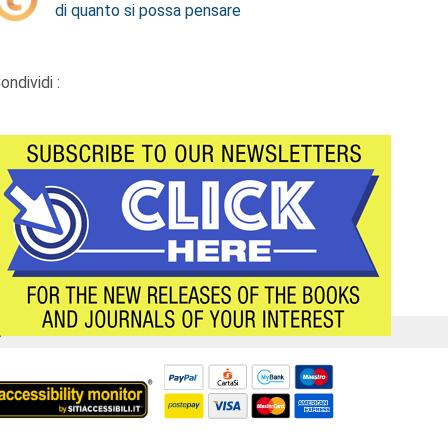
di quanto si possa pensare
ondividi :
Á