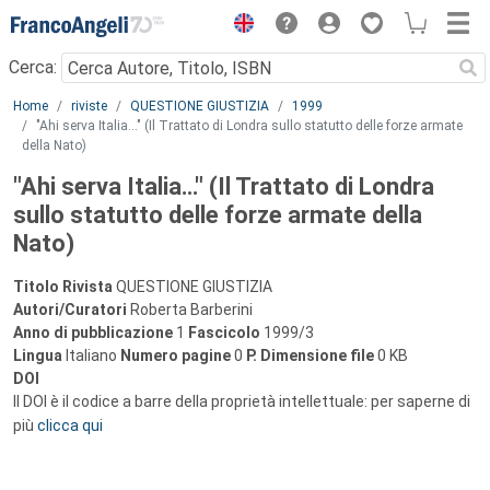
Menu
Cerca:
Main content
Home
riviste
QUESTIONE GIUSTIZIA
1999
"Ahi serva Italia…" (Il Trattato di Londra sullo statutto delle forze armate
della Nato)
"Ahi serva Italia…" (Il Trattato di Londra
sullo statutto delle forze armate della
Nato)
Titolo Rivista
QUESTIONE GIUSTIZIA
Autori/Curatori
Roberta Barberini
Anno di pubblicazione
1
Fascicolo
1999/3
Lingua
Italiano
Numero pagine
0
P.
Dimensione file
0 KB
DOI
Il DOI è il codice a barre della proprietà intellettuale: per saperne di
più
clicca qui