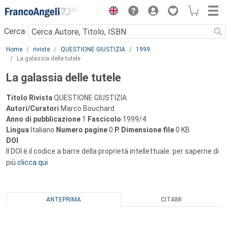
Menu
Cerca:
Main content
Home
riviste
QUESTIONE GIUSTIZIA
1999
La galassia delle tutele
La galassia delle tutele
Titolo Rivista
QUESTIONE GIUSTIZIA
Autori/Curatori
Marco Bouchard
Anno di pubblicazione
1
Fascicolo
1999/4
Lingua
Italiano
Numero pagine
0
P.
Dimensione file
0 KB
DOI
Il DOI è il codice a barre della proprietà intellettuale: per saperne di
più
clicca qui
ANTEPRIMA
CITAMI