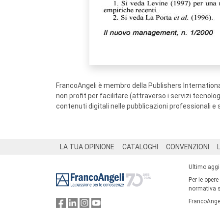
FrancoAngeli è membro della Publishers International
non profit per facilitare (attraverso i servizi tecnol
contenuti digitali nelle pubblicazioni professionali e 
Footer
LA TUA OPINIONE
CATALOGHI
CONVENZIONI
Ultimo agg
Per le opere
normativa su
FrancoAngel