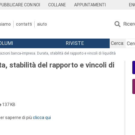
EN
PUBBLICARE CON NOI
COLLANE
APPUNTAMENTI
Ricer
 siamo
contatti
aiuto
OLUMI
RIVISTE
Cerca:
azioni banca-impresa. Durata, stabilità del rapporto e vincoli di liquidità
, stabilità del rapporto e vincoli di
e
137 KB
 per saperne di più
clicca qui