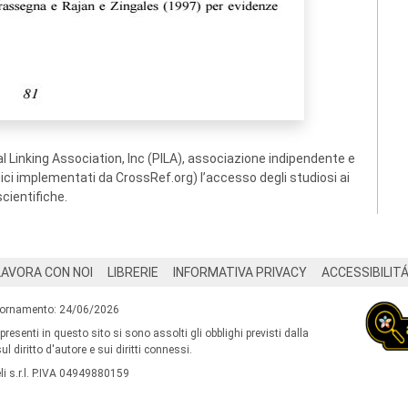
 Linking Association, Inc (PILA), associazione indipendente e
ogici implementati da CrossRef.org) l’accesso degli studiosi ai
scientifiche.
LAVORA CON NOI
LIBRERIE
INFORMATIVA PRIVACY
ACCESSIBILIT
iornamento: 24/06/2026
 presenti in questo sito si sono assolti gli obblighi previsti dalla
l diritto d'autore e sui diritti connessi.
i s.r.l. P.IVA 04949880159