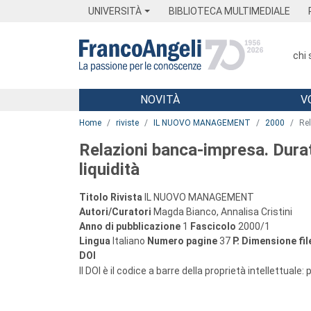
Menu
Main content
Footer
Menu
UNIVERSITÀ
BIBLIOTECA MULTIMEDIALE
chi
NOVITÀ
V
Main content
Home
riviste
IL NUOVO MANAGEMENT
2000
Rel
Relazioni banca-impresa. Durata
liquidità
Titolo Rivista
IL NUOVO MANAGEMENT
Autori/Curatori
Magda Bianco, Annalisa Cristini
Anno di pubblicazione
1
Fascicolo
2000/1
Lingua
Italiano
Numero pagine
37
P.
Dimensione fil
DOI
Il DOI è il codice a barre della proprietà intellettuale: